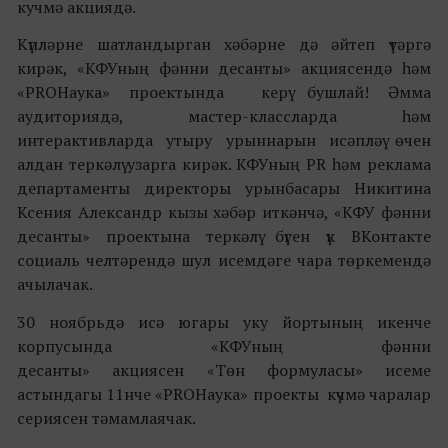
кучмә акциядә.
Күпләрне шатландырган хәбәрне дә әйтеп үтәргә
кирәк, «КФУның фәнни десанты» акциясендә һәм
«PROНаука» проектында керү бушлай! Әмма
аудиториядә, мастер-классларда һәм
интерактивларда утыру урыннарын исәпләү өчен
алдан теркәлү узарга кирәк. КФУның PR һәм реклама
департаменты директоры урынбасары Никитина
Ксения Александр кызы хәбәр иткәнчә, «КФУ фәнни
десанты» проектына теркәлү бүген үк ВКонтакте
социаль челтәрендә шул исемдәге чара төркемендә
ачылачак.
30 ноябрьдә исә югары уку йортының икенче
корпусында «КФУның фәнни
десанты» акциясен «Төн формуласы» исеме
астындагы 11нче «PROНаука» проекты күчмә чаралар
сериясен тәмамлаячак.