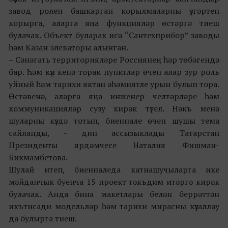
завод ролен башкарган корылмаларны үзгәртеп
корырга, аларга яңа функцияләр өстәргә тиеш
булачак. Объект буларак исә “Сантехприбор” заводы
һәм Казан элеваторы алынган.
– Сәнәгать территорияләре Россиянең һәр төбәгендә
бар. Һәм күп кенә торак пунктлар өчен алар зур роль
уйный һәм тарихи яктан әһәмиятле урын булып тора.
Өстәвенә, аларга яңа инженер челтәрләре һәм
коммуникацияләр сузу кирәк түгел. Нәкъ менә
шуларны күздә тотып, биеннале өчен шушы тема
сайланды, - дип ассызыклады Татарстан
Президенты ярдәмчесе Наталия Фишман-
Бикмамбетова.
Шулай итеп, биенналеда катнашучыларга ике
мәйданчык буенча 15 проект тәкъдим итәргә кирәк
булачак. Анда бина макетлары белән беррәттән
икътисади модельләр һәм тарихи мирасны күзаллау
да булырга тиеш.