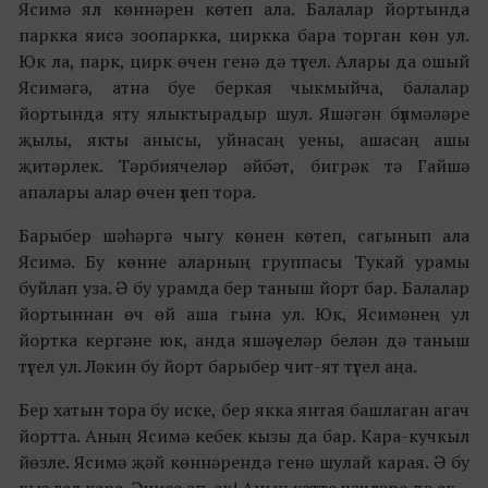
Ясимә ял көннәрен көтеп ала. Балалар йортында
паркка яисә зоопаркка, циркка бара торган көн ул.
Юк ла, парк, цирк өчен генә дә түгел. Алары да ошый
Ясимәгә, атна буе беркая чыкмыйча, балалар
йортында яту ялыктырадыр шул. Яшәгән бүлмәләре
җылы, якты анысы, уйнасаң уены, ашасаң ашы
җитәрлек. Тәрбиячеләр әйбәт, бигрәк тә Гайшә
апалары алар өчен үлеп тора.
Барыбер шәһәргә чыгу көнен көтеп, сагынып ала
Ясимә. Бу көнне аларның группасы Тукай урамы
буйлап уза. Ә бу урамда бер таныш йорт бар. Балалар
йортыннан өч өй аша гына ул. Юк, Ясимәнең ул
йортка кергәне юк, анда яшәүчеләр белән дә таныш
түгел ул. Ләкин бу йорт барыбер чит-ят түгел аңа.
Бер хатын тора бу иске, бер якка янтая башлаган агач
йортта. Аның Ясимә кебек кызы да бар. Кара-кучкыл
йөзле. Ясимә җәй көннәрендә генә шулай карая. Ә бу
кыз гел кара. Әнисе ап-ак! Аның хәтта чәчләре дә ак.