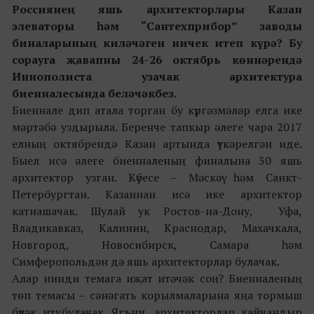
Россиянең яшь архитекторлары Казан
элеваторы һәм “Сантехприбор” заводы
биналарының киләчәген ничек итеп күрә? Бу
сорауга җавапны 24-26 октябрь көннәрендә
Иннополиста узачак архитектура
биенналесында беләчәкбез.
Биеннале дип атала торган бу күргәзмәләр елга ике
мәртәбә уздырыла. Беренче тапкыр әлеге чара 2017
елның октябрендә Казан артында үткәрелгән иде.
Быел исә әлеге биенналеның финалына 30 яшь
архитектор узган. Күбесе – Мәскәү һәм Санкт-
Петербургтан. Казаннан исә ике архитектор
катнашачак. Шулай ук Ростов-на-Дону, Уфа,
Владикавказ, Калинин, Краснодар, Махачкала,
Новгород, Новосибирск, Самара һәм
Симферопольдән дә яшь архитекторлар булачак.
Алар нинди темага иҗат итәчәк соң? Биенналеның
төп темасы – сәнәгать корылмаларына яңа тормыш
бүләк итү булачак. Ягъни, архитекторлар кайчандыр