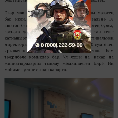
оештыручылар белән шуның турында сөйләштек.
Әгәр мавыктыргыч тарихың яки кызыклы мәзәгең
бар икән, сине монда көтәләр! Фестивальдә 18
яшьтән башлап катнашып була, әмма сәләтең булса,
сәхнәгә дә чакыра алалар. «Чарада 230 тан кеше
катнашырга теләк белгерде», ди фестивальнең
директоры Илдар Фәттахов. Алар 100 000 сум өчен
ярышачак. Катнашучылар арасында яшь һәм
тәҗрибәле комиклар бар. Ул яхшы да, начар да
миниатюраларны тыңлау мөмкинлеген бирә. Иң
мөһиме - үзеңне сынап карарга.