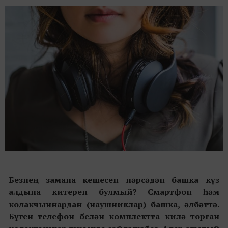
Безнең замана кешесен нәрсәдән башка күз
алдына китереп булмый? Смартфон һәм
колакчыннардан (наушниклар) башка, әлбәттә.
Бүген телефон белән комплектта килә торган