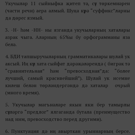
Укучылар 11 сыйныфка җитеп тә, сүз төркемнәрен
(части речи) аера алмый. Шуңа күрә “суффикс”ларны
да дөрес язмый.
3. -Н- һәм -НН- ны язганда укучыларның хаталары
азрак чыга. Аларның 65%ы бу орфограмманы яза
белә.
4. БДИ тапшыручыларның грамматикалары шулай ук
аксый. Иң күп хата сыйфат дәрәҗәләрендә ( бигрәк тә
“сравнительная” һәм “превосходная”да: “более
лучший, самый красивейший”). Шулай ук исемне
килеш белән төрләндергәндә дә хаталар очрый
(много время).
5. Укучылар мәгънәләре якын яки бер тамырлы
сүзләргә “предлог” ялгаганда бутала (преимущество
над ним, превосходство перед другими).
6. Пунктуация дә иң авырткан урыннарның берсе.