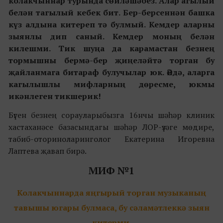
колакчыннар турында сөйләшәбез. Алар агылый
белән тагылый кебек бит. Бер-берсеннән башка
күз алдына китереп тә булмый. Кемдер аларны
зыянлы дип саный. Кемдер моның белән
килешми. Тик шуңа да карамастан безнең
тормышны бермә-бер җиңеләйтә торган бу
җайланмага битараф булучылар юк. Әйдә, аларга
кагылышлы мифларның дөресме, юкмы
икәнлеген тикшерик!
Бүген безнең сорауларыбызга 16нчы шәһәр клиник
хастаханәсе базасындагы шәһәр ЛОР-үзәге мөдире,
табиб-оториноларинголог Екатерина Игоревна
Лаптева җавап бирә.
МИФ №1
Колакчыннарда яңгырый торган музыканың
тавышы югары булмаса, бу сәламәтлеккә зыян
китерми.