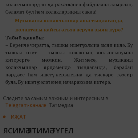
колакчыннардан да рәхәтләнеп файдалана алырсың.
Сәламәт бул һәм колакларыңны сакла!
Музыканы колакчыннар аша тыңлаганда,
колактагы кайсы әгъза аеруча зыян күрә?
Табиб җавабы:
– Беренче чиратта, тышкы ишетү юлына зыян килә. Бу
тышкы отит – тышкы колакның ялкынсынуына
китерергә мөмкин. Җитмәсә, музыканы
колакчыннар ярдәмендә тыңлаганда, барабан
пәрдәсе һәм ишетү нервысына да тискәре тәэсир
була. Бу ишетү сәләтенең начараюына китерә.
Следите за самым важным и интересным в
Telegram-канале
Татмедиа
ИҖАТ
ЯСИМӘ ЯТИМӘ ТҮГЕЛ