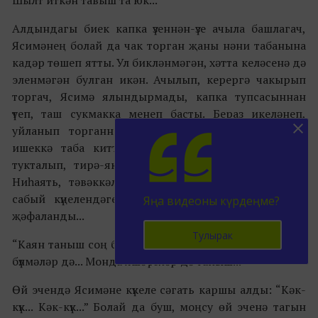
Алдындагы биек капка үзеннән-үзе ачыла башлагач,
Ясимәнең болай да чак торган җаны нәни табанына
кадәр төшеп ятты. Ул бикләнмәгән, хәтта келәсенә дә
эленмәгән булган икән. Ачылып, керергә чакырып
торгач, Ясимә ялындырмады, капка тупсасыннан
үтеп, таш сукмакка менеп басты. Бераз икеләнеп,
уйланып торганнан соң, өй болдырына – ачык
ишеккә таба китте. Өйгә керер алдыннан тагын
тукталып, тирә-якка колак салып, тыңлап торды.
Ниһаять, тәвәккәлләде. Шулай да... Үзе керде, үзе
сабый күңелендәге сорауларга җавап таба алмый
Яңа видеоны күрдеңме?
җәфаланды...
Тулырак
“Каян таныш соң бу йорт? Бу ишекләр дә таныш... Бу
бүлмәләр дә... Монда яшәүчеләр дә таныш...”
Өй эчендә Ясимәне күкеле сәгать каршы алды: “Кәк-
күк... Кәк-күк...” Болай да буш, моңсу өй эченә тагын