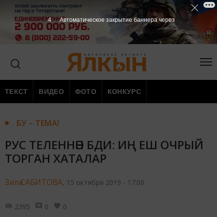
3
Автоматическое закрытие баннера через
ТЕКСТ
ВИДЕО
ФОТО
КОНКУРС
БУ – ТЕМА!
РУС ТЕЛЕННӘН БДИ: ИҢ ЕШ ОЧРЫЙ
ТОРГАН ХАТАЛАР
Зилә САБИТОВА,
15 октября 2019 - 17:00
2395
0
0