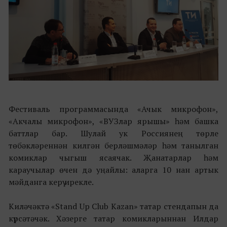
Фестиваль программасында «Ачык микрофон»,
«Акчалы микрофон», «ВУЗлар ярышы» һәм башка
баттлар бар. Шулай ук Россиянең төрле
төбәкләреннән килгән берләшмәләр һәм танылган
комиклар чыгыш ясаячак. Җанатарлар һәм
караучылар өчен дә уңайлы: аларга 10 нан артык
мәйданга керү ирекле.
Киләчәктә «Stand Up Club Kazan» татар стендапын да
күрсәтәчәк. Хәзерге татар комикларыннан Илдар