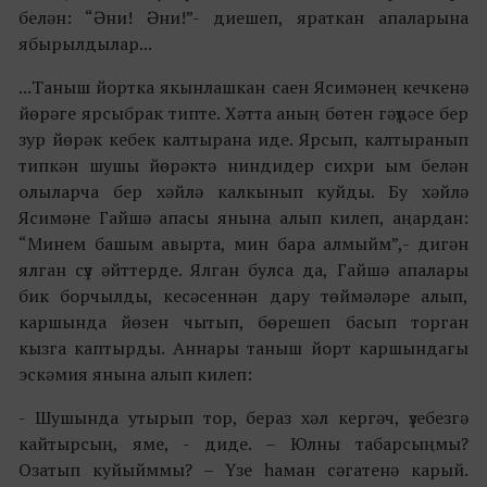
белән: “Әни! Әни!”- диешеп, яраткан апаларына
ябырылдылар...
...Таныш йортка якынлашкан саен Ясимәнең кечкенә
йөрәге ярсыбрак типте. Хәтта аның бөтен гәүдәсе бер
зур йөрәк кебек калтырана иде. Ярсып, калтыранып
типкән шушы йөрәктә ниндидер сихри ым белән
олыларча бер хәйлә калкынып куйды. Бу хәйлә
Ясимәне Гайшә апасы янына алып килеп, аңардан:
“Минем башым авырта, мин бара алмыйм”,- дигән
ялган сүз әйттерде. Ялган булса да, Гайшә апалары
бик борчылды, кесәсеннән дару төймәләре алып,
каршында йөзен чытып, бөрешеп басып торган
кызга каптырды. Аннары таныш йорт каршындагы
эскәмия янына алып килеп:
- Шушында утырып тор, бераз хәл кергәч, үзебезгә
кайтырсың, яме, - диде. – Юлны табарсыңмы?
Озатып куйыйммы? – Үзе һаман сәгатенә карый.