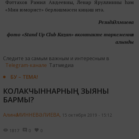
Фәттахов Рамил Авдеевны, Ленар Яруллинны һәм
«Мин юморист» берләшмәсен киңәш итә.
Резидә Әлмиева
фото «Stand Up Club Kazan» вконтакте төркеменнән
алынды
Следите за самым важным и интересным в
Telegram-канале
Татмедиа
БУ – ТЕМА!
КОЛАКЧЫННАРНЫҢ ЗЫЯНЫ
БАРМЫ?
Алинә МИННЕВӘЛИЕВА,
15 октября 2019 - 15:12
1817
0
0