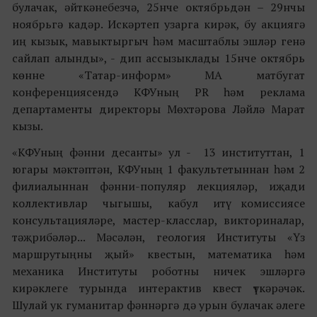
булачак, әйткәнебезчә, 25нче октябрьдән – 29нчы
ноябрьгә кадәр. Искәртеп узарга кирәк, бу акциягә
иң кызык, мавыктыргыч һәм масштаблы эшләр генә
сайлап алынды», - дип ассызыклады 15нче октябрь
көнне «Татар-информ» МА матбугат
конференциясендә КФУның PR һәм реклама
департаменты директоры Мөхтәрова Ләйлә Марат
кызы.
«КФУның фәнни десанты» ул - 13 институттан, 1
югары мәктәптән, КФУның 1 факультетыннан һәм 2
филиалыннан фәнни-популяр лекцияләр, иҗади
коллективлар чыгышы, кабул итү комиссиясе
консультацияләре, мастер-класслар, викториналар,
тәҗрибәләр... Мәсәлән, геология Институты «Үз
маршрутыңны җый» квестын, математика һәм
механика Институты роботны ничек эшләргә
кирәклеге турында интерактив квест үткәрәчәк.
Шулай ук гуманитар фәннәргә дә урын булачак әлеге