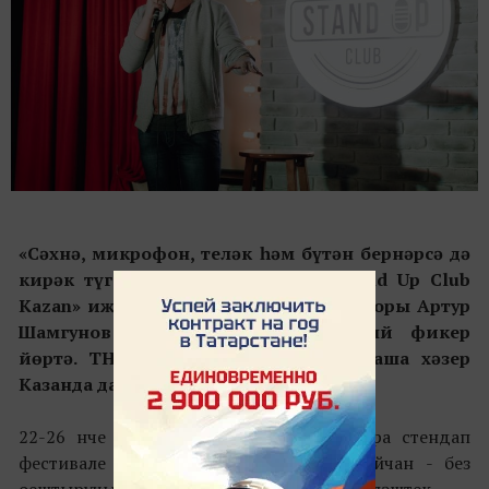
«Сәхнә, микрофон, теләк һәм бүтән бернәрсә дә
кирәк түгел». Танылган комик, «Stand Up Club
Kazan» иҗади берләшмәсенең директоры Артур
Шамгунов стендап турында шундый фикер
йөртә. ТНТ каналыннан күргән тамаша хәзер
Казанда да актив үсеш ала.
22-26 нче октябрь аралагында Халыкара стендап
фестивале үтәчәк. Ничек, кайда һәм кайчан - без