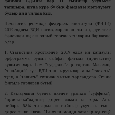
фәннән БДИны һәр 11 сыйныф укучысы
тапшыра, шуңа күрә бу бик файдалы мәгълүмат
булыр дип уйлыйбыз.
Педагогик үлчәмнәр федераль институты (ФИПИ)
2019елдагы БДИ нәтиҗәләреннән чыгып, рус теле
фәненнән иң еш очрый торган хаталарны барлаган.
Алар:
1. Статистика күрсәткәнчә, 2019 елда иң катлаулы
орфограмма булып сыйфат фигыль (причастие)
кушымчалары һәм “суффикс”лар торган. Мәсәлән,
“тащАщий” сүзе. БДИ тапшыручылар аны “таскать”
түгел, ә “тащить” сүзеннән чыгып төрләндерә. Ягъни
фигыль төрләрен бутый.
2. Катлаулыгы буенча икенче урында “суффикс”,
“приставка”ларның дөрес язылышы тора. Аны
нибары 58% чыгарылыш сыйныф укучысы гына
дөрес эшли алган. Ни өчен монда хаталар күп соң?