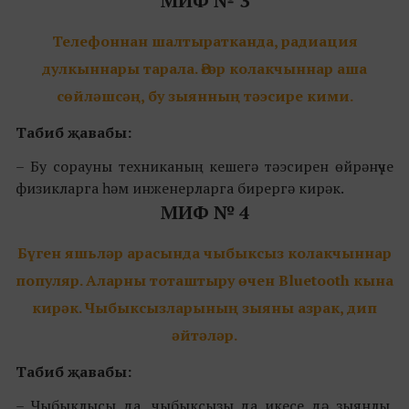
МИФ № 3
Телефоннан шалтыратканда, радиа
ц
ия
дулкыннары тарала. Әгәр колакчыннар аша
сөйләшсәң, бу зыянның тәэсире кими.
Табиб җавабы:
– Бу сорауны техниканың кешегә тәэсирен өйрәнүче
физикларга һәм инженерларга бирергә кирәк.
МИФ № 4
Бүген яш
ь
ләр арасында чыбыксыз колакчыннар
популяр. Аларны тоташтыру өчен Bluetooth кына
кирәк. Чыбыксызларының зыяны азрак, дип
әйтәләр.
Табиб җавабы:
– Чыбыклысы да, чыбыксызы да икесе дә зыянлы.