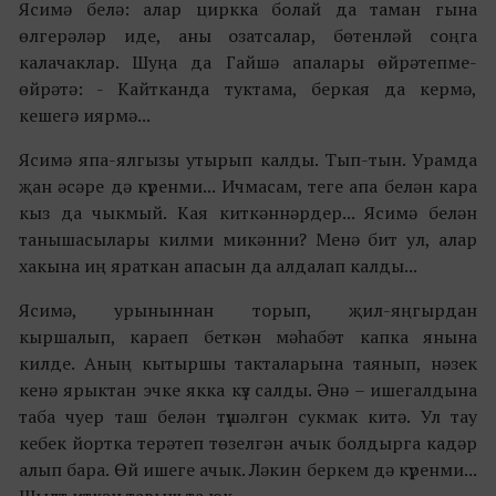
Ясимә белә: алар циркка болай да таман гына
өлгерәләр иде, аны озатсалар, бөтенләй соңга
калачаклар. Шуңа да Гайшә апалары өйрәтепме-
өйрәтә: - Кайтканда туктама, беркая да кермә,
кешегә иярмә...
Ясимә япа-ялгызы утырып калды. Тып-тын. Урамда
җан әсәре дә күренми... Ичмасам, теге апа белән кара
кыз да чыкмый. Кая киткәннәрдер... Ясимә белән
танышасылары килми микәнни? Менә бит ул, алар
хакына иң яраткан апасын да алдалап калды...
Ясимә, урыныннан торып, җил-яңгырдан
кыршалып, караеп беткән мәһабәт капка янына
килде. Аның кытыршы такталарына таянып, нәзек
кенә ярыктан эчке якка күз салды. Әнә – ишегалдына
таба чуер таш белән түшәлгән сукмак китә. Ул тау
кебек йортка терәтеп төзелгән ачык болдырга кадәр
алып бара. Өй ишеге ачык. Ләкин беркем дә күренми...
Шылт иткән тавыш та юк...