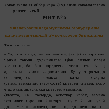
Колак эченә ят әйбер керә. Ә ул аның сәламәтлегенә
начар тәэсир ясый.
МИФ № 5
Яш
ь
ләр машинада музыканы
сабвуфер
аша
кычкыртып тыңлый. Бу колак өчен бик зыянлы.
Табиб җавабы:
– Ул, чыннан да, безнең ишетү сәләтенә бик зарарлы.
Чөнки тавыш дулкыннары түбән ешлык белән
колакның барабан пәрдәсенә тәэсир итә. Аның
аркасында колак җәрәхәтләнә. Бу үз чиратында
сенсоневраль колакка каты булуны
(сенсоневральная тугоухость) китереп чыгара, ахыр
чиктә саңгыраулыкка китерергә мөмкин.
Әлбәттә, XXI гасырда, аскетлар кебек, замана
технологияләреннән баш тартып булмый. Тик шулай
да чамалап эшләсәң, колагың да исән калыр,