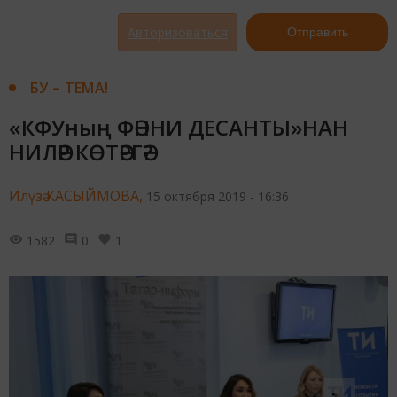
Авторизоваться
Отправить
БУ – ТЕМА!
«КФУның ФӘННИ ДЕСАНТЫ»НАН
НИЛӘР КӨТӘРГӘ?
Илүзә КАСЫЙМОВА,
15 октября 2019 - 16:36
1582
0
1