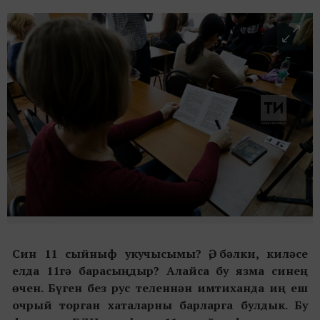
Син 11 сыйныф укучысымы? Ә, бәлки, киләсе
елда 11гә барасыңдыр? Алайса бу язма синең
өчен. Бүген без рус теленнән имтиханда иң еш
очрый торган хаталарны барларга булдык. Бу