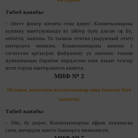
Табиб җавабы:
– Әлеге фикер өлешчә генә дөрес. Колакчыннарны
куллану ишетү юлында ят әйбер булу дигән сүз. Бу,
әлбәттә, зыянлы. Ул тышкы отитка (наружный отит)
китерергә мөмкин. Колакчыннарны көненә 1
сәгатьтән артыграк файдалану ук зыянлы: тавыш
дулкынының барабан пәрдәсенә озак вакыт тәэсир
итеп торуы ишетү сәләтен киметә.
МИФ № 2
Музыка, видеоны колакчыннар аша тыңлау бик
зыянлы.
Табиб җавабы:
– Әйе, бу дөрес. Колакчыннарны күбрәк кулланган
саен, начаррак ишетә башларга мөмкинсең.