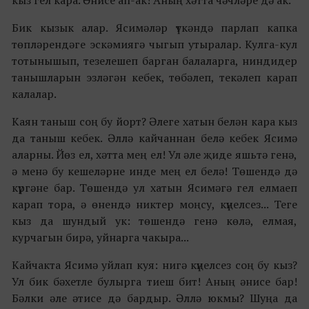
Бик кызык алар. Ясимәләр үткәндә парлап капка
төпләрендәге эскәмиягә чыгып утыралар. Кулга-кул
тотынышып, тезелешеп барган балаларга, ниндидер
танышларын эзләгән кебек, төбәлеп, текәлеп карап
калалар.
Каян таныш соң бу йорт? Әлеге хатын белән кара кыз
да таныш кебек. Әллә кайчаннан белә кебек Ясимә
аларны. Йөз ел, хәтта мең ел! Ул әле җиде яшьтә генә,
ә менә бу кешеләрне инде мең ел белә! Төшендә дә
күргәне бар. Төшендә ул хатын Ясимәгә гел елмаеп
карап тора, ә өнендә никтер моңсу, күңелсез... Теге
кыз да шундый ук: төшендә генә көлә, елмая,
курчагын бирә, уйнарга чакыра...
Кайчакта Ясимә уйлап куя: нигә күңелсез соң бу кыз?
Ул бик бәхетле булырга тиеш бит! Аның әнисе бар!
Бәлки әле әтисе дә бардыр. Әллә юкмы? Шуңа да