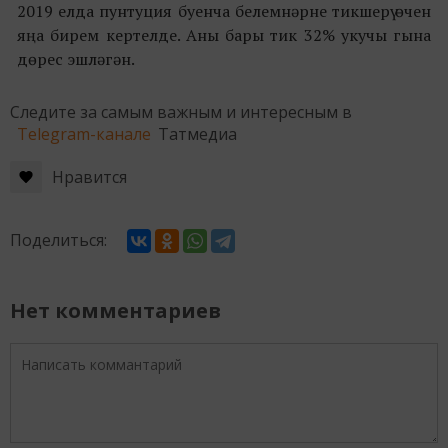
2019 елда пунтуция буенча белемнәрне тикшерү өчен
яңа бирем кертелде. Аны бары тик 32% укучы гына
дөрес эшләгән.
Следите за самым важным и интересным в
Telegram-канале
Татмедиа
Нравится
Поделиться:
Нет комментариев