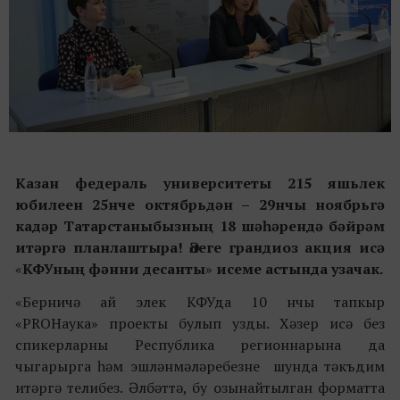
Казан федераль университеты 215 яшьлек
юбилеен 25нче октябрьдән – 29нчы ноябрьгә
кадәр Татарстаныбызның 18 шәһәрендә бәйрәм
итәргә планлаштыра! Әлеге грандиоз акция исә
«
КФУның фәнни десанты
»
исеме астында узачак.
«Берничә ай элек КФУда 10 нчы тапкыр
«PROНаука» проекты булып узды. Хәзер исә без
спикерларны Республика регионнарына да
чыгарырга һәм эшләнмәләребезне шунда тәкъдим
итәргә телибез. Әлбәттә, бу озынайтылган форматта