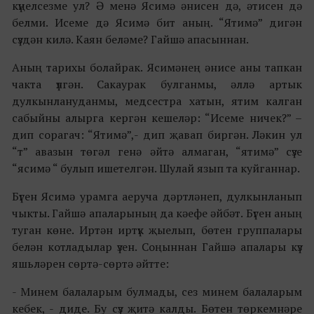
күңелсезме ул? Ә менә Ясимә әнисен дә, әтисен дә
белми. Исеме дә Ясимә бит аның. “Ятимә” дигән
сүздән килә. Каян беләме? Гайшә апасыннан.
Аның тарихы болайрак. Ясимәнең әнисе аны тапкан
чакта үлгән. Сакаурак булганмы, әллә артык
дулкынлануданмы, медсестра хатын, ятим калган
сабыйны алырга кергән кешеләр: “Исеме ничек?” –
дип сорагач: “Ятимә”,- дип җавап биргән. Ләкин ул
“т” авазын төгәл генә әйтә алмаган, “ятимә” сүзе
“ясимә “ булып ишетелгән. Шулай язып та куйганнар.
Бүген Ясимә урамга аеруча дәртләнеп, дулкынланып
чыкты. Гайшә апаларының да кәефе әйбәт. Бүген аның
туган көне. Иртән иртүк җыелып, бөтен группалары
белән котладылар үзен. Соңыннан Гайшә апалары күз
яшьләрен сөртә-сөртә әйтте:
- Минем балаларым булмады, сез минем балаларым
кебек, - диде. Бу сүз җитә калды. Бөтен төркемнәре