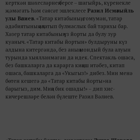
керткән шәхесләрнең берсе – шагыйрь, күренекле
җәмәгать һәм сәясәт эшлеклесе
Разил Исмәгыйль
улы Вәлиев
. «Татар китабының, гомумән, татар
әдәбиятының аңлатып булмаслык бай тарихы бар.
Хәзер татар китабының үз йорты да булу зур
куаныч. «Татар китабы йортын» булдыруны күз
алдына китергәндә, без аның мондый була алуын
турында хыялланмаган да идек. Спектакль ошаса,
без башкаларга да карарга киңәш итәбез, китап
ошаса, башкаларга да «Укыгыз!» дибез. Мин менә
бөтен кешегә дә «Татар китабы йорты»на
барыгыз, дим. Миңа бик ошады!» – дип хис-
кичерешләре белән бүлеште Разил Вәлиев.