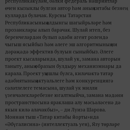
республикакүләм, бәлки федераль нәшриятлар
өчен кызыклы булган автор һәм аның китабы безнең
кулларда булачак. Курсны Татарстан
Республикасының алдынгы шагыйрьләре һәм
прозаиклары алып барачак. Шулай итеп, без
беренчеләрдән булып әдәби агент ролендә
чыгыш ясыйбыз һәм әлеге эш алгоритмының ни
дәрәҗәдә эффектив булуын сыныйбыз. Әлеге
проект кысаларында, шулай ук, замана авторын
таныту, аның образын булдыру механизмнары да
карала. Проект уңышлы булса, киләчәктә татар
әдәбиятының актуальлеге һәм конкуренциягә
сәләтлелеге темасына, шулай ук милли
үзенчәлекләребезне югалтмыйча, замана мәдәни
пространствосына яраклаша алу мәсьәләсенә дә
якын килә алачакбыз», – ди Луиза Шарова.
Моннан тыш «Татар китабы йорты»нда
«Әбүгалисина» (интеллектуаль уен), Язу төрләре