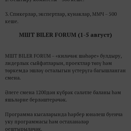
3. Спикерлар, экспертлар, кунаклар, ММЧ – 500
кеше.
МШТ BILER FORUM (1-5 август)
МШТ BILER FORUM – «киләчәк шәһәре» булдыру,
лидерлык сыйфатларын, проектлар төзү һәм
төркемдә эшләү осталыгын үстерүгә багышланган
смена.
Әлеге смена 1200дән күбрәк сәләтле баланы һәм
яшьләрне берләштерәчәк.
Программа кысаларында һәрбер юнәлеш буенча
уку программасы һәм остаханәләр
оештырылачак.