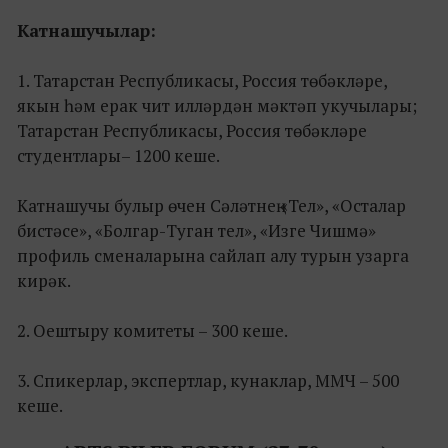
Катнашучылар:
1. Татарстан Республикасы, Россия төбәкләре,
якын һәм ерак чит илләрдән мәктәп укучылары;
Татарстан Республикасы, Россия төбәкләре
студентлары– 1200 кеше.
Катнашучы булыр өчен Сәләтнең «Тел», «Осталар
бистәсе», «Болгар-Туган тел», «Изге Чишмә»
профиль сменаларына сайлап алу турын узарга
кирәк.
2. Оештыру комитеты – 300 кеше.
3. Спикерлар, экспертлар, кунаклар, ММЧ – 500
кеше.