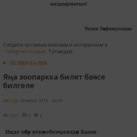
калдырмагыз!
Талия Төхфәтуллина
Следите за самым важным и интересным в
Telegram-канале
Татмедиа
БЕЛМИ КАЛМА
Яңа зоопаркка билет бәясе
билгеле
автор,
20 июня 2019 - 06:29
1471
0
0
Инде хәбәр иткәнебезчә, тиздән Казан