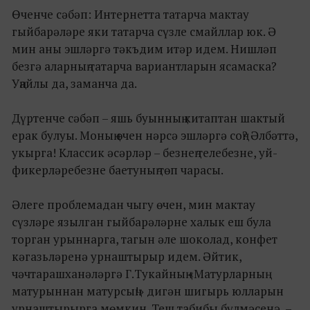
Өченче сәбәп: Интернетта татарча мактау
гыйбарәләре яки татарча сүзле смайллар юк. Ә
мин аны эшләргә тәкъдим итәр идем. Нишләп
безгә аларның татарча вариантларын ясамаска?
Уңайлы да, заманча да.
Дүртенче сәбәп – яшь буынның китаптан шактый
ерак булуы. Моның өчен нәрсә эшләргә соң? Әлбәттә,
укырга! Классик әсәрләр – безнең телебезне, уй-
фикерләребезне баетуның төп чарасы.
Әлеге проблемадан чыгу өчен, мин мактау
сүзләре язылган гыйбарәләрне халык еш була
торган урыннарга, тагын әле шоколад, конфет
кәгазьләренә урнаштырыр идем. Әйтик,
чәчтарашханәләргә Г.Тукайның «Матурларның
матурыннан матурсың!» дигән шигырь юлларын
урнаштырырга мөмкин. Теш табибы бүлмәсенә –