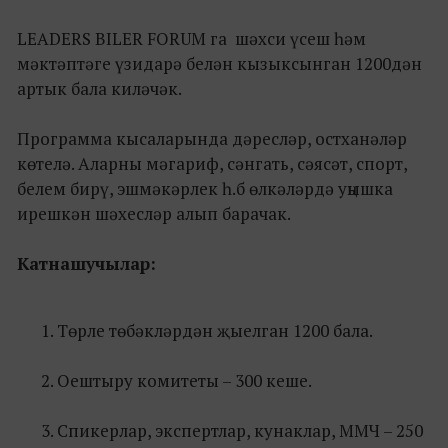
LEADERS BILER FORUM га шәхси үсеш һәм
мәктәптәге үзидарә белән кызыксынган 1200дән
артык бала киләчәк.
Программа кысаларында дәресләр, остханәләр
көтелә. Аларны мәгариф, сәнгать, сәясәт, спорт,
белем бирү, эшмәкәрлек һ.б өлкәләрдә уңышка
ирешкән шәхесләр алып барачак.
Катнашучылар:
Төрле төбәкләрдән җыелган 1200 бала.
Оештыру комитеты – 300 кеше.
Спикерлар, экспертлар, кунаклар, ММЧ – 250