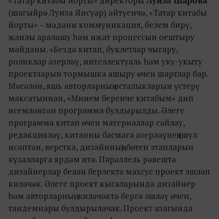
«Татар китабы йорты» директоры
Луиза Шарова
(шагыйрә Луиза Янсуар) әйтүенчә, «Татар китабы
йорты» – мәдәни коммуникация, белем бирү,
җанлы аралашу һәм иҗат процессын оештыру
мәйданы. «Бездә китап, буклетлар чыгару,
роликлар әзерләү, интеллектуаль һәм уку-укыту
проектларын тормышка ашыру өчен шартлар бар.
Мәсәлән, яшь авторларның осталыкларын үстерү
максатыннан, «Минем беренче китабым» дип
исемләнгән программа булдырылды. Әлеге
программа китап өчен материаллар сайлау,
редакцияләү, китапны басмага әзерләүнең (шул
исәптән, верстка, дизайнның) бөтен этапларын
күзалларга ярдәм итә. Параллель рәвештә
дизайнерлар белән берлектә махсус проект эшләп
киләчәк. Әлеге проект кысаларында дизайнер
һәм авторларның, киләчәктә бергә эшләү өчен,
тандемнары булдырылачак. Проект азагында