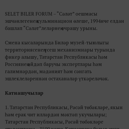
SELET BILER FORUM – “Сәләт” оешмасы
эшчәнлегенең кульминацион өлеше, 1994нче елдан
башлап “Сәләт”леләрнең очрашу урыны.
Смена кысаларында Биләр музей-тыюлыгы
территориясенең үсеш механизмнары турында
фикер алышу, Татарстан Республикасы һәм
Россиянең әйдәп баручы экспертлары һәм
галимнәрдән, мәдәният һәм сәнгать
эшлеклеләреннән остаханәләр үткәреләчәк.
Катнашучылар
1. Татарстан Республикасы, Рәсәй төбәкләре, якын
һәм ерак чит илләрдән мәктәп укучылары;
Татарстан Республикасы, Рәсәй төбәкләре
студентлары – 3500 кеше. Катнашучы булыр өчен