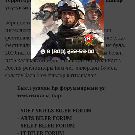
уку-укыту форумы узачак.
Беренче тапкыр Форум 1997 нче елда
интеллектуаль сәләтле балалар һәм яшьләр
фестивале рәвешендә оештырыла. 2012 нче елда
фестиваль Халыкара форум дәрәҗәсенә ия була.
2019нчы елның җәе исә 6 сменалык форум белән
истә калачак. Биредә, Татарстан Республикасы,
Россия регионнары һәм чит илләрдән 18 мең
сәләтле бала һәм яшьләр катнашачак.
Быел узачак һәр форумнарның үз
тематикасы бар:
- SOFT SKILLS BILER FORUM
- ARTS BILER FORUM
- SELET BILER FORUM
- IT BILER FORUM