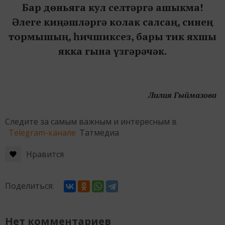
Бар дөньяга кул селтәргә ашыкма!
Әлеге киңәшләргә колак салсаң, синең
тормышың, һичшиксез, бары тик яхшы
якка гына үзгәрәчәк.
Лилия Гыймазова
Следите за самым важным и интересным в
Telegram-канале
Татмедиа
Нравится
Поделиться:
Нет комментариев