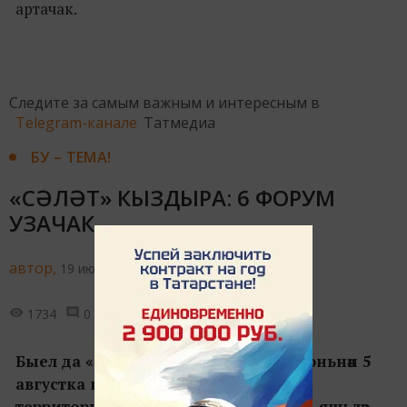
артачак.
Следите за самым важным и интересным в
Telegram-канале
Татмедиа
БУ – ТЕМА!
«СӘЛӘТ» КЫЗДЫРА: 6 ФОРУМ
УЗАЧАК
автор,
19 июня 2019 - 16:48
1734
0
0
Быел да «Сәләт»тә кызу җәй көтелә! 21 июньнән 5
августка кадәр Биләр музей-тыюлыгы
территориясендә VIII Халыкара «Сәләт» яшьләр