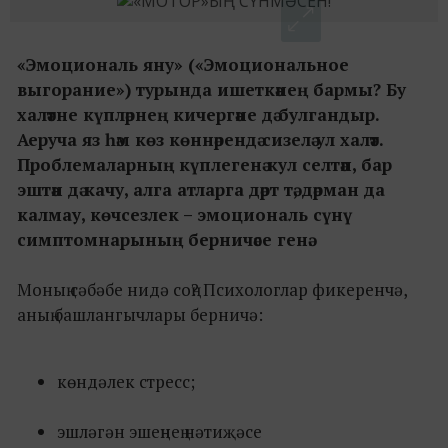
«Эмоциональ яну» («Эмоциональное
выгорание») турында ишеткәнең бармы? Бу
халәтне күпләрнең кичергәне дә булгандыр.
Аеруча яз һәм көз көннәрендә сизелә ул халәт.
Проблемаларның күплегенә кул селтәп, бар
эштән дә качу, алга атларга дәрт тә, дәрман да
калмау, көчсезлек – эмоциональ сүнү
симптомнарының берничәсе генә.
Моның сәбәбе нидә соң? Психологлар фикеренчә,
аның башлангычлары берничә:
көндәлек стресс;
эшләгән эшеңнең нәтиҗәсе