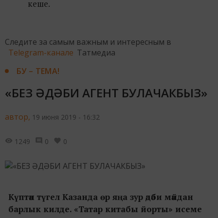
кеше.
Следите за самым важным и интересным в
Telegram-канале
Татмедиа
БУ – ТЕМА!
«БЕЗ ӘДӘБИ АГЕНТ БУЛАЧАКБЫЗ»
автор,
19 июня 2019 - 16:32
1249
0
0
Күптән түгел Казанда өр яңа зур әдәби мәйдан
барлык килде. «Татар китабы йорты» исеме