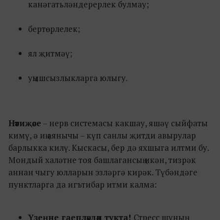
канәгатьләндерерлек булмау;
бертөрлелек;
ял җитмәү;
уңышсызлыкларга юлыгу.
Нәтиҗәсе
– нерв системасы какшау, яшәү сыйфаты
кимү, ә иң аянычы – күп санлы җитди авырулар
барлыкка килү. Кыскасы, бер дә яхшыга илтми бу.
Мондый халәтне тоя башлагансың икән, тизрәк
аннан чыгу юлларын эзләргә кирәк. Түбәндәге
пунктларга да игътибар итми калма:
Үзеңне гаепләүдән тукта!
Стресс шуның