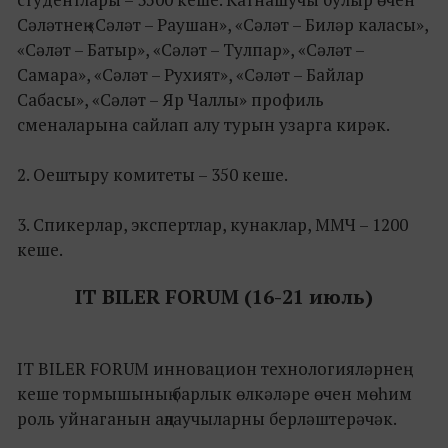
Сәләтнең «Сәләт – Раушан», «Сәләт – Биләр каласы»,
«Сәләт – Батыр», «Сәләт – Тулпар», «Сәләт –
Самара», «Сәләт – Рухият», «Сәләт – Байлар
Сабасы», «Сәләт – Яр Чаллы» профиль
сменаларына сайлап алу турын узарга кирәк.
2. Оештыру комитеты – 350 кеше.
3. Спикерлар, экспертлар, кунаклар, ММЧ – 1200
кеше.
IT BILER FORUM (16-21 июль)
IT BILER FORUM инновацион технологияләрнең
кеше тормышының барлык өлкәләре өчен мөһим
роль уйнаганын аңлаучыларны берләштерәчәк.