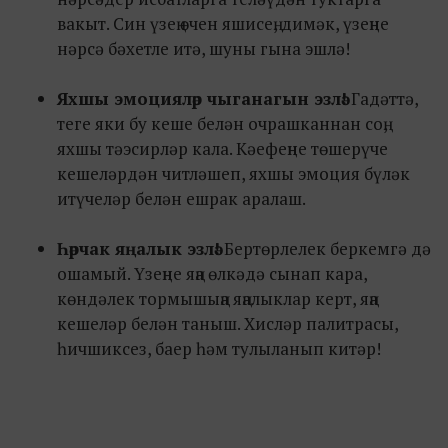
вакыт. Син үзең өчен яшисең, димәк, үзеңне
нәрсә бәхетле итә, шуны гына эшлә!
Яхшы эмоцияләр чыганагын эзлә!
Гадәттә,
теге яки бу кеше белән очрашканнан соң,
яхшы тәэсирләр кала. Кәефеңне төшерүче
кешеләрдән читләшеп, яхшы эмоция бүләк
итүчеләр белән ешрак аралаш.
Һәрчак яңалык эзлә!
Бертөрлелек беркемгә дә
ошамый. Үзеңне яңа өлкәдә сынап кара,
көндәлек тормышыңа яңалыклар керт, яңа
кешеләр белән таныш. Хисләр палитрасы,
һичшиксез, баер һәм тулыланып китәр!