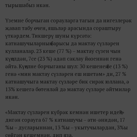
тырышабыз икән.
Үземне борчыган сорауларга тагын да нигезлерәк
җавап табу өчен, яшьләр арасында сораштыру
үткәрдем. Тикшерү шуны күрсәтә:
катнашучыларның барысы да мактау сүзләрен
кулланалар. 23 кеше (77 %) – мактау сүзен чын
күңелдән, 7се (23 %) әдәп саклау йөзеннән генә
әйтә. Күңелне борчыганы шул: 30 кешенең 8е (13 %)
генә «мин мактау сүзләрен еш ишетәм» ди, 27 %
катнашучыга мактау сүзләре бик сирәк юллана, ә
13% кешегә бөтенләй дә мактау сүзләре әйтмиләр
икән.
«Мактау сүзләрен күбрәк кемнән ишетер идең?»
дигән сорауга 67 % катнашучы – әти-әнидән, 17
%ы – дусларыннан, 13 %ы – укытучылардан, 3%ы
сөйгән кешемнән, дип яза.