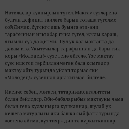
Нәтиҗәләр куанырлык түгел. Мактау сүзләренә
булган дефицит гаиләгә барып тоташа түгелме
соң? Димәк, бүгенге яшь буынга әти-әни
тарафыннан игътибар гына түгел, җылы караш,
ягымлы сүз дә җитми. Шул ук хәл мәктәптә дә
дәвам итә. Укытучылар тарафыннан да бары тик
коры «Молодец!» сүзе генә әйтелә. Үзе мактау
сүзе ишетеп тәрбияләнмәгән бала кемгәдер
мактау әйтү турында уйлап тормас яки
«Молодец!» сүзеннән ары китмәс, билгеле.
Икенче сәбәп, мөгаен, татарның менталитеты
белән бәйледер. Әби-бабаларыбыз мактауны чама
белән генә кулланырга кушканнар, шулай ук
кешегә матурлыгы яки башка сыйфаты турында
«өстенә әйтмә, күз тияр» дип тә куркытканнар.