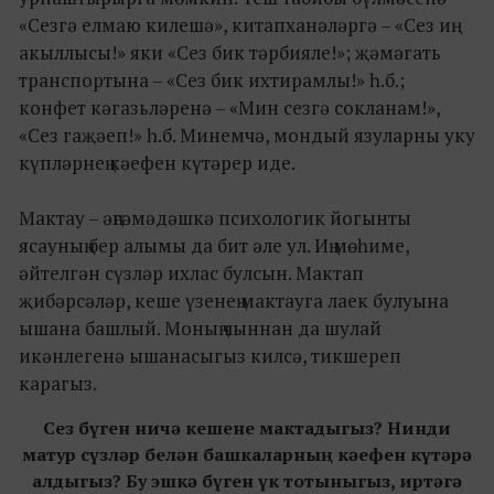
«Сезгә елмаю килешә», китапханәләргә – «Сез иң
акыллысы!» яки «Сез бик тәрбияле!»; җәмәгать
транспортына – «Сез бик ихтирамлы!» һ.б.;
конфет кәгазьләренә – «Мин сезгә сокланам!»,
«Сез гаҗәеп!» һ.б. Минемчә, мондый язуларны уку
күпләрнең кәефен күтәрер иде.
Мактау – әңгәмәдәшкә психологик йогынты
ясауның бер алымы да бит әле ул. Иң мөһиме,
әйтелгән сүзләр ихлас булсын. Мактап
җибәрсәләр, кеше үзенең мактауга лаек булуына
ышана башлый. Моның чыннан да шулай
икәнлегенә ышанасыгыз килсә, тикшереп
карагыз.
Сез бүген ничә кешене мактадыгыз? Нинди
матур сүзләр белән башкаларның кәефен күтәрә
алдыгыз? Бу эшкә бүген үк тотыныгыз, иртәгә