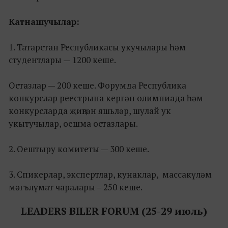
Катнашучылар:
1. Татарстан Республикасы укучылары һәм
студентлары — 1200 кеше.
Остазлар — 200 кеше. Форумда Республика
конкурслар реестрына кергән олимпиада һәм
конкурсларда җиңгән яшьләр, шулай ук
укытучылар, оешма остазлары.
2. Оештыру комитеты — 300 кеше.
3. Спикерлар, экспертлар, кунаклар, массакүләм
мәгълүмат чаралары – 250 кеше.
LEADERS BILER FORUM (25-29 июл
ь
)