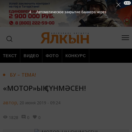
3
Автоматическое закрытие баннера через
ТЕКСТ
ВИДЕО
ФОТО
КОНКУРС
БУ – ТЕМА!
«МОТОР»ЫҢ СҮНМӘСЕН!
автор,
20 июня 2019 - 09:24
1828
0
0