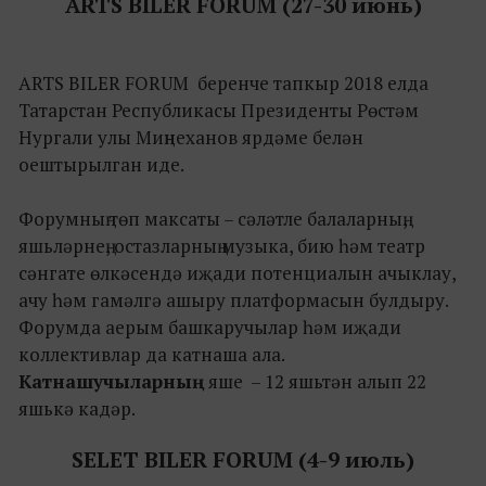
ARTS BILER FORUM (27-30 июнь)
ARTS BILER FORUM беренче тапкыр 2018 елда
Татарстан Республикасы Президенты Рөстәм
Нургали улы Миңнеханов ярдәме белән
оештырылган иде.
Форумның төп максаты – сәләтле балаларның,
яшьләрнең, остазларның музыка, бию һәм театр
сәнгате өлкәсендә иҗади потенциалын ачыклау,
ачу һәм гамәлгә ашыру платформасын булдыру.
Форумда аерым башкаручылар һәм иҗади
коллективлар да катнаша ала.
Катнашучыларның
яше – 12 яшьтән алып 22
яшькә кадәр.
SELET BILER FORUM (4-9 июль)