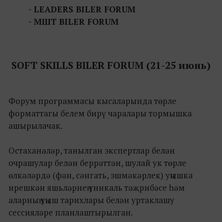
- LEADERS BILER FORUM
- МШТ BILER FORUM
SOFT SKILLS BILER FORUM (21-25 июнь)
Форум программасы кысаларында төрле
форматтагы белем бирү чаралары тормышка
ашырылачак.
Остаханәләр, танылган экспертлар белән
очрашулар белән беррәттән, шулай ук төрле
өлкәләрдә (фән, сәнгать, эшмәкәрлек) уңышка
ирешкән яшьләрнең уникаль тәҗрибәсе һәм
аларның уңыш тарихлары белән уртаклашу
сессияләре планлаштырылган.