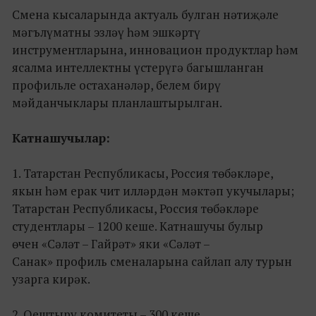
Смена кысаларында актуаль булган нәтиҗәле
мәгълүматны эзләү һәм эшкәртү
инструментларына, инновацион продуктлар һәм
ясалма интеллектны үстерүгә багышланган
профильле остаханәләр, белем бирү
мәйданчыклары планлаштырылган.
Катнашучылар:
1. Татарстан Республикасы, Россия төбәкләре,
якын һәм ерак чит илләрдән мәктәп укучылары;
Татарстан Республикасы, Россия төбәкләре
студентлары – 1200 кеше. Катнашучы булыр
өчен «Сәләт – Гайрәт» яки «Сәләт –
Санак» профиль сменаларына сайлап алу турын
узарга кирәк.
2. Оештыру комитеты – 300 кеше.