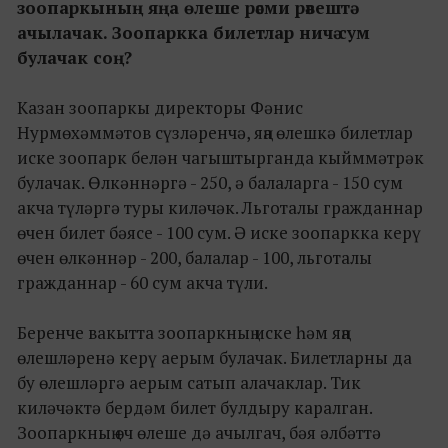
зоопаркының яңа өлеше рәсми рәвештә
ачылачак. Зоопаркка билетлар ничә сум
булачак соң?
Казан зоопаркы директоры Фәнис
Нурмөхәммәтов сүзләренчә, яңа өлешкә билетлар
иске зоопарк белән чагыштырганда кыйммәтрәк
булачак. Өлкәннәргә - 250, ә балаларга - 150 сум
акча түләргә туры киләчәк. Льготалы гражданнар
өчен билет бәясе - 100 сум. Ә иске зоопаркка керү
өчен өлкәннәр - 200, балалар - 100, льготалы
гражданнар - 60 сум акча түли.
Беренче вакытта зоопаркның иске һәм яңа
өлешләренә керү аерым булачак. Билетларны да
бу өлешләргә аерым сатып алачаклар. Тик
киләчәктә бердәм билет булдыру каралган.
Зоопаркның өч өлеше дә ачылгач, бәя әлбәттә