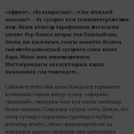
«Афәрин!», «Булдырасың!», «Син шундый
акыллы!» – бу сүзләрне кем генә ишетергә теләми
икән. Якын кешеләр тарафыннан әйтелсә, син
үзеңне бер башка югары тоя башлыйсың.
Әмма, ни кызганыч, соңгы вакытта безнең
сөйләмебездә мондый сүзләрнең саны кими
бара. Моңа мин яшьтәшләремнең
Инстаграмдагы аккаунтларын карап
чыкканнан соң төшендем...
Сөйләм телебез бик ярлы! Көндәлек тормышта
кулланыла торган матур сүзләр «афәрин»,
«шәпский», «матурка» һәм күп санлы смайллар
белән чикләнә. Соңгылары күбрәк хәтта. Димәк, без
хәзер сүзләргә караганда сурәтләргә күбрәк
игътибар итәбез, әйтәсе фикерләребезне дә
ниндидер җансыз смайллар аша җиткерергә