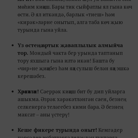
мөһим киңәш. Бары тик сыйфатлы ял гына көч
өсти. Ә ял иткәндә, барлык «тиеш» һәм
«кирәк»ләрне онытып, алга таба көч җыю
турында гына уйла.
Үз өстеңә артык җаваплылык алмыйча
тор.
Мондый чакта бер урында таптанып
тору яхшыга гына илтә икән! Башта бу
«чир»не җиңәбез һәм яңа сулыш белән яңа эшкә
керешәбез.
Хәрәкәтлән!
Сәеррәк киңәш бит бу дип уйларга
ашыкма. Әзрәк хәрәкәтләнгән саен, безнең
селкенергә теләгебез кими бара. Ә безнең
максат – аны үстерү!
Кеше фикере турында оныт!
Кемгәдер
нәрсәдер исбатларга теләүдән туктарга