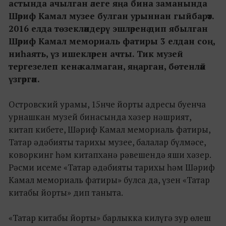
астында ачылган әлеге яңа бина заманында
Шәриф Камал музее булган урыннан гыйбарәт.
2016 елда төзекләндерү эшләренә дип ябылган
Шәриф Камал мемориаль фатиры 3 елдан соң,
ниһаять, үз ишекләрен ачты. Тик музей
тергезелеп кенә калмаган, яңарган, бөтенләй
үзгәргән.
Островский урамы, 15нче йорты адресы буенча
урнашкан музей бинасында хәзер нәшрият,
китап кибете, Шәриф Камал мемориаль фатиры,
Татар әдәбияты тарихы музее, балалар бүлмәсе,
коворкинг һәм китапханә рәвешендә яши хәзер.
Рәсми исеме «Татар әдәбияты тарихы һәм Шәриф
Камал мемориаль фатиры» булса да, үзен «Татар
китабы йорты» дип таныта.
«Татар китабы йорты» барлыкка килүгә зур өлеш