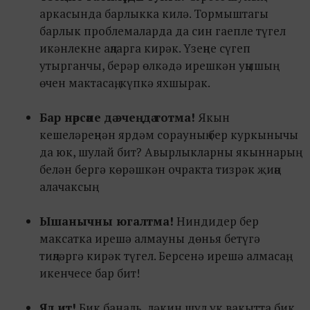
аркасында барлыкка килә. Тормыштагы
барлык проблемаларда да син гаепле түгел
икәнлекне аңларга кирәк. Үзеңне сүгеп
утырганчы, берәр өлкәдә ирешкән уңышың
өчен мактасаң, күпкә яхшырак.
Бар нәрсәне дә эчеңдә тотма!
Якын
кешеләреңнән ярдәм сорауның бер куркынычы
да юк, шулай бит? Авырлыкларны якыннарың
белән бергә көрәшкән очракта тизрәк җиңә
алачаксың.
Ышанычны югалтма!
Ниндидер бер
максатка ирешә алмауны дөнья бетүгә
тиңләргә кирәк түгел. Берсенә ирешә алмасаң,
икенчесе бар бит!
Ял ит!
Бик баналь, ләкин шул ук вакытта бик