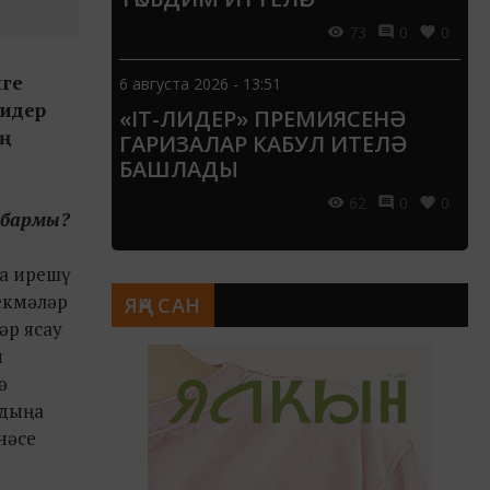
73
0
0
йге
6 августа 2026 - 13:51
дидер
«IT-ЛИДЕР» ПРЕМИЯСЕНӘ
иң
ГАРИЗАЛАР КАБУЛ ИТЕЛӘ
БАШЛАДЫ
62
0
0
ы бармы?
га ирешү
некмәләр
ЯҢА САН
әр ясау
н
ә
лдыңа
нәсе