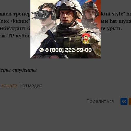
әхси тренеры. Шәхси казанышлары: "Bikini style" һә
енс Физик" категориясендә беренче урын һәм шул
ибилдинг буенча ачык кубокта беренче урын.
 һәм ТР кубогында беренче урын.
теты студенты
-канале
Татмедиа
Поделиться: