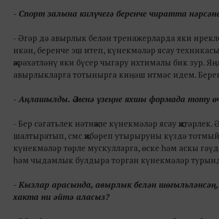
- Спорт залына килүчегә беренче чиратта нәрсән
- Әгәр дә авырлык белән тренажерларда яки ирек
икән, беренче эш итеп, күнекмәләр ясау техникасы
җәрәхәтләнү яки бүсер чыгару ихтималы бик зур. Яң
авырлыкларга тотынырга киңәш итмәс идем. Берен
- Аңлашылды. Ә менә үзеңне яхшы формада тоту ө
- Бер сәгатьлек нәтиҗәле күнекмәләр ясау җитәрлек
шалтыратып, смс җибәреп утырыруны күздә тотмый
күнекмәләр төрле мускулларга, өске һәм аскы гәү
һәм чыдамлык булдыра торган күнекмәләр турынд
- Кызлар арасында, авырлык белән шөгыльләнсәң,
хакта ни әйтә аласыз?