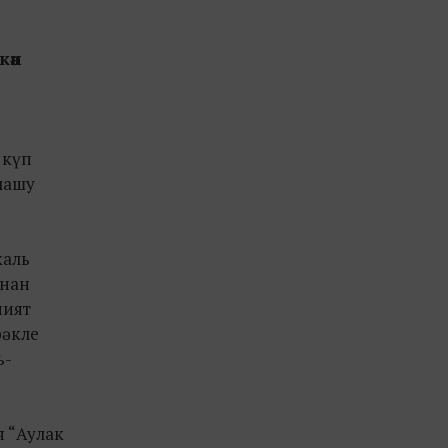
кән
 күп
алашу
каль
ннан
ният
рәкле
ь-
я “Аулак