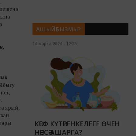
,
өлешенә
рына
а
АШЫЙБЫЗМЫ?
14 марта 2024 - 12:25
н,
тык
 Ябыгу
рнең
.
га ярый,
йван
КӘЕФ КҮТӘРЕНКЕЛЕГЕ ӨЧЕН
слары
НӘРСӘ АШАРГА?