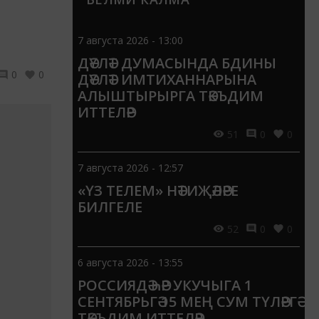
7 августа 2026 - 13:00
ДӘҮЛӘТ ДУМАСЫНДА БДИНЫ
0
0
ДӘҮЛӘТ ИМТИХАННАРЫНА
АЛЫШТЫРЫРГА ТӘКЪДИМ
ИТТЕЛӘР
51
0
0
7 августа 2026 - 12:57
«ҮЗ ТЕЛЕМ» НӘТИҖӘЛӘРЕ
БИЛГЕЛЕ
52
0
0
6 августа 2026 - 13:55
РОССИЯДӘ ҺӘР УКУЧЫГА 1
СЕНТЯБРЬГӘ 15 МЕҢ СУМ ТҮЛӘРГӘ
ТӘКЪДИМ ИТТЕЛӘР