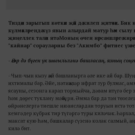
Тиздән зарыгып көткән җәй дә килеп җитәчәк. Бик
күлмәкләрендә күз явын алырдай матур һәм сылу к
җиңеллек таләп итә. Моның өчен нәрсә эшләргә кир
"кайнар" сорауларны без "Акимбо" фитнес үзәг
- Әгәр дә бүген үк шөгыльләнә башласаң, язның с
- Чып-чын кызу җәй башланырга әле ике ай бар. Ш
ихтималы бар. Әйе, нәтиҗәләр ифрат зур булмас, әм
ясауны, сезонга карап тормыйча, дәвам итүгә бер 
һәм дөрес туклану мәҗбүри. Әмма бар да тән төзе
өйрәнелергә тиешле нюанслардан торуын истә тотар
кемгәдер күбрәк тир түгәргә туры киләчәк. Һәрхәлд
максат кую һәм, башкалар сүзенә колак салмый, аң
килә бит.