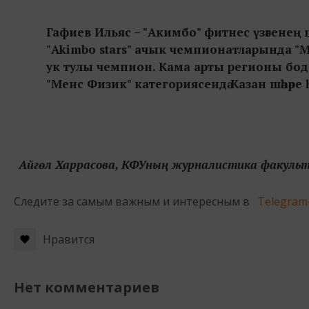
Гафиев Ильяс – "Акимбо" фитнес үзәгенең ш
"Akimbo stars" ачык чемпионатларында "М
ук тулы чемпион. Кама арты регионы бод
"Менс Физик" категориясендә Казан шәһәре
Айгөл Харрасова, КФУның журналистика факуль
Следите за самым важным и интересным в
Telegram
Нравится
Нет комментариев