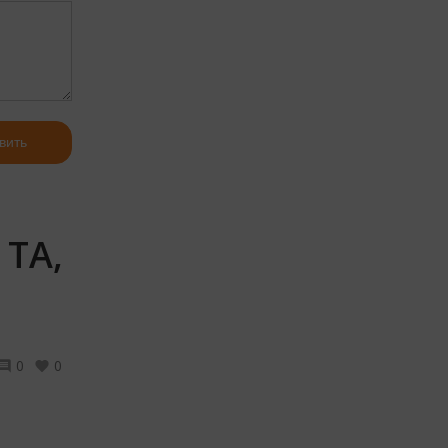
вить
ТА,
0
0