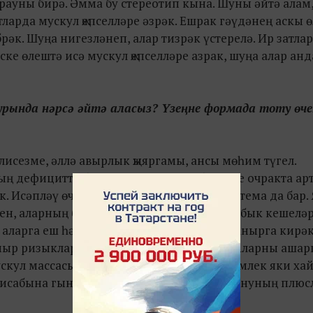
сорауны бирә. Әмма бу стереотип кына. Шуны әйтә алам
тларда мускул җепселләре әзрәк. Ешрак гәүдәнең аскы 
брәк. Шуңа нигезләнеп, алар тизрәк үстерелә. Ир затла
е өлештә исә мускул җепселләре азрак, шуңа алар анд
турында нәрсә әйтә аласыз? Үзеңне формада тоту өче
елисезме, әллә авырлык җыяргамы, ансы мөһим түгел.
ың дефицитта булуы кирәк. Чөнки беренче очракта ар
к. Исәпләү өчен махсус авыр булмаган система да бар.
өчен, аларның бу саннардан артуы сорала. Ябык кешелә
аларга еш һәм зур порцияләр белән тукланырга кирәк
мыр ризыкларына каплану дөрес булмас. Аларны ашар
скул массасын җыярга кирәк. Шулай ук усемлек яки ха
исабына гына барлыкка килә. Дөрес туклануның плю