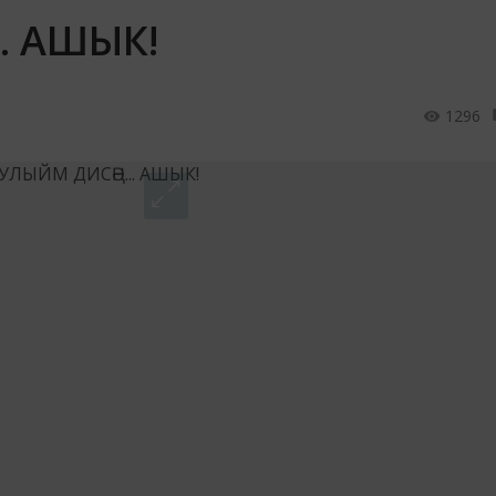
. АШЫК!
1296