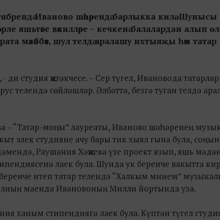
ябрендә Иваново шәһәрендә барлыкка килә. Шунысы
рле яшьтәге вәкилләре – кечкенә балалардан алып өл
арата мәхәббәт, шул телдә аралашу ихтыяҗы һәм татар
- ди студия җитәкчесе. – Сер түгел, Ивановода татарлар
рус телендә сөйләшләр. Әлбәттә, безгә туган телдә ар
ева – “Татар-моңы” лауреаты, Иваново шәһәренең музы
ыт элек студияне ачу бары тик хыял гына була, соңы
әмендә, Раушания Хәҗиева үзе проект язып, яшь мәдә
типендиясенә лаек була. Шунда ук беренче вакытта ки
ң беренче итеп татар телендә “Халкым минем” музыкал
 елның маенда Ивановоның Милли йортында уза.
ия ханым стипендиягә лаек була. Күптән түгел студи