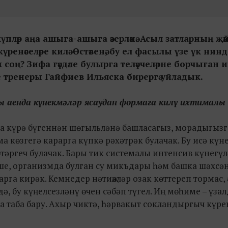
 күпләр аңа ашыга-ашыга әзерләнә. Асыл затларның җә
үренәселәре килә. Өстәвенә, бу ел фасылы үзе үк нин
әк соң? Зифа гәүдәле булырга теләүчеләрне борчыган 
е тренеры Гайфиев Ильяска бирергә уйладык.
оңгы аенда күнекмәләр ясаудан формага килү ихтимал
уңа күрә бүгеннән шөгыльләнә башласагыз, морадыгыз
ма көзгегә карарга күпкә рәхәтрәк булачак. Бу исә кү
этәргеч булачак. Бары тик системалы интенсив күнегүл
леше, организмда булган су микъдары һәм башка шәхсә
га кирәк. Кемнедер нәтиҗәләр озак көттереп тормас, 
ә, бу күңелсезләнү өчен сәбәп түгел. Иң мөһиме – үза
а таба бару. Ахыр чиктә, һәрвакыт сокландыргыч күре