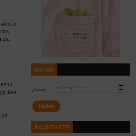
лыйсыз
саң,
 да,
ЭЗЛӘҮ
әвенә,
Дата:
ур. Көч
Найти
 ул
ВКОНТАКТЕ