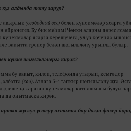
е күз алдында тоту зарур?
ле авырлык
(свободный вес)
белән күнекмәләр ясарга уй
н өйрәнегез. Бу бик мөһим! Чөнки аларны дөрес ясама
а күнекмәләр ясарга керешүчегә, ул үз көчендә ышанса
че вакытта тренер белән шөгыльләнү урынлы булыр.
чен күпме шөгыльләнергә кирәк?
. Әмма бу вакыт, килеп, телефонда утырып, кемгәдер
, әлбәттә
(көлә)
. Атнага 3-4 тапкыр шөгыльләнү җитә. Өст
дә өлешенә караган күнекмәләр катнашмасы булуы зар
а да онытмаска кирәк.
 артык мускул үстерү ихтимал бар дигән фикер йөри,