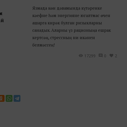
Язмада көн дәвамында күтәренке
м
кәефне һәм энергияне югалтмас өчен
ай
ашарга кирәк булган ризыкларны
санадык. Аларны үз рационыңа ешрак
кертсәң, стрессның ни икәнен
белмәссең!
17299
0
2