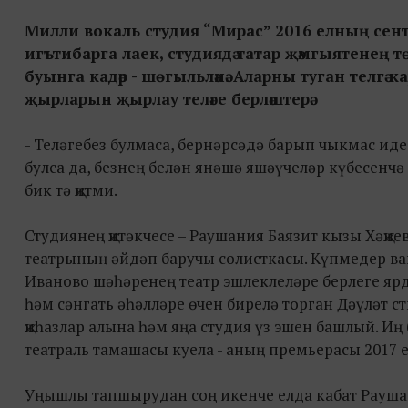
Милли вокаль студия “Мирас” 2016 елның сент
игътибарга лаек, студиядә татар җәмгыятенең тө
буынга кадәр - шөгыльләнә. Аларны туган телгә к
җырларын җырлау теләге берләштерә.
- Теләгебез булмаса, бернәрсәдә барып чыкмас иде, 
булса да, безнең белән янәшә яшәүчеләр күбесенчә 
бик тә җитми.
Студиянең җитәкчесе – Раушания Баязит кызы Хәҗи
театрының әйдәп баручы солисткасы. Күпмедер вак
Иваново шәһәренең театр эшлеклеләре берлеге ярд
һәм сәнгать әһәлләре өчен бирелә торган Дәүләт с
җиһазлар алына һәм яңа студия үз эшен башлый. И
театраль тамашасы куела - аның премьерасы 2017
Уңышлы тапшырудан соң икенче елда кабат Раушан