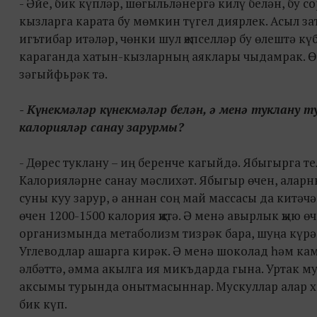
- Әйе, бик күпләр, шөгыльләнергә килү белән, бу 
кызларга карата бу мөмкин түгел диярлек. Асыл за
игътибар итәләр, чөнки шул җепселләр бу өлештә кү
караганда хатын-кызларның аяклары чыдамрак. Өск
зәгыйфьрәк тә.
- Күнекмәләр күнекмәләр белән, ә менә туклану 
калорияләр санау зарурмы?
- Дөрес туклану – иң беренче кагыйдә. Ябыгырга т
Калорияләрне санау мәслихәт. Ябыгыр өчен, аларн
суны куу зарур, ә аннан соң май массасы да китәчә
өчен 1200-1500 калория җитә. Ә менә авырлык җыю 
организмында метаболизм тизрәк бара, шуңа күрә 
Углеводлар ашарга кирәк. Ә менә шоколад һәм ка
әлбәттә, әмма акылга ия микъдарда гына. Уртак му
аксымы турында онытмасыннар. Мускуллар алар х
бик күп.