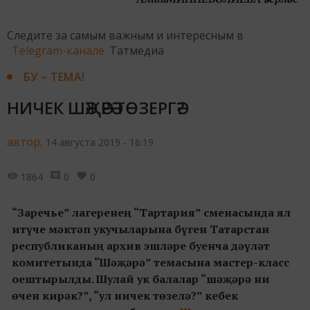
Следите за самым важным и интересным в
Telegram-канале
Татмедиа
БУ – ТЕМА!
НИЧЕК ШӘҖӘРӘ ТӨЗЕРГӘ?
автор,
14 августа 2019 - 16:19
1864
0
0
“Заречье” лагеренең “Тартария” сменасында ял
итүче мәктәп укучыларына бүген Татарстан
республиканың архив эшләре буенча дәүләт
комитетында “Шәҗәрә” темасына мастер-класс
оештырылды. Шулай ук балалар “шәҗәрә ни
өчен кирәк?”, “ул ничек төзелә?” кебек