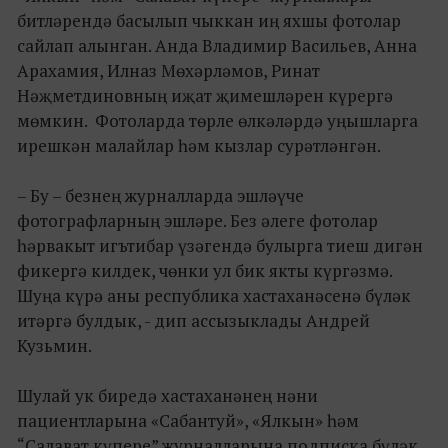
битләрендә басылып чыккан иң яхшы фотолар
сайлап алынган. Анда Владимир Васильев, Анна
Арахамия, Илназ Мөхәрләмов, Ринат
Нәҗметдиновның иҗат җимешләрен күрергә
мөмкин. Фотоларда төрле өлкәләрдә уңышларга
ирешкән малайлар һәм кызлар сурәтләнгән.
– Бу – безнең журналларда эшләүче
фотографларның эшләре. Без әлеге фотолар
һәрвакыт игътибар үзәгендә булырга тиеш дигән
фикергә килдек, чөнки ул бик якты күргәзмә.
Шуңа күрә аны республика хастаханәсенә бүләк
итәргә булдык, - дип ассызыклады Андрей
Кузьмин.
Шулай ук биредә хастаханәнең нәни
пациентларына «Сабантуй», «Ялкын» һәм
“Салават күпере” журналларына подписка бүләк