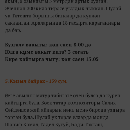
якын, ә озынлыгы 5 метрдан артык булган.
Эченнән 300 кило тирәсе уылдык чыккан. Шулай
ук Тәтештә борынгы биналар да күпләп
сакланган. Араларында 18 гасырга караганнары
да бар.
Кузгалу вакыты: көн саен 8.00 дә
Юлга күпме вакыт китә? 3 сәгать
Кире кайтырга чыгу: көн саен 15.05
5.
Кызыл байрак - 139 сум.
Әлеге авылны матур табигате өчен булса да күреп
кайтырга була. Бөек татар композиторы Салих
Сәйдәшев җәй айларын нәкъ менә биредә уздыра
торган була. Шулай ук төрле елларда монда
Шәриф Камал, Гадел Кутуй, Һади Такташ,