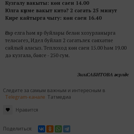
Кузгалу вакыты: көн саен 14.00
Юлга күпме вакыт китә? 2 сәгать 25 минут
Кире кайтырга чыгу: көн саен 16.40
Әгәр елга һәм яр буйлары белән хозурланырга
теләсәгез, Идел буйлап 2 сәгатьлек сәяхәтне
сайлый аласыз. Теплоход көн саен 15.00 һәм 19.00
дә кузгала, бәясе - 250 сум.
Зилә САБИТОВА әзерләде
Следите за самым важным и интересным в
Telegram-канале
Татмедиа
Нравится
Поделиться: