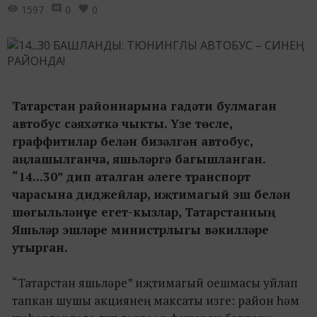
1597
0
0
Татарстан районнарына гадәти булмаган
автобус сәяхәткә чыкты. Үзе төсле,
граффитилар белән бизәлгән автобус,
аңлашылганча, яшьләргә багышланган.
“14...30” дип аталган әлеге транспорт
чарасына диджейлар, иҗтимагый эш белән
шөгыльләнүче егет-кызлар, Татарстанның
Яшьләр эшләре министрлыгы вәкилләре
утырган.
“Татарстан яшьләре” иҗтимагый оешмасы уйлап
тапкан шушы акциянең максаты изге: район һәм