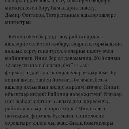
шәһәрләрдәге яшьләргә үз фикерен белдерү
мөмкинлеген бирү һәм аларны ишетү.
Дамир Фәттахов, Татарстанның яшьләр эшләре
министры:
– Безнең өчен бу роад-шоу районнардагы
яшьләрне селкетеп җибәрү, аларның тормышына
яңалык кертү генә түгел, ә аларны ишетү өчен
мәйданчык. Инде бер ел дәвамында, 2018 елның
12 августыннан башлап, без “14...30”
форматындагы ачык очрашулар уздырабыз. Бу
акция шушы эшнең йомгагы булачак, безгә
яшьләр ихтыяҗын аңларга ярдәм итәчәк. Нинди
объектлар кирәк? Районда нәрсә җитми? Яшьләр
ник шәһәргә китәргә ашыга яки, киресенчә,
районда калырга нәрсә этәрә? Миңа калса,
нәтиҗәдә, формаль булмаган социологик
сораштыру килеп чыгачак. Ә аның йомгаклары