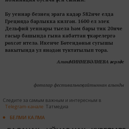
Бу уеннар безнең эрага кадәр 582нче елда
Грециядә барлыкка килгән. 1600 ел элек
Дельфий уеннары тыела һәм бары тик 20нче
гасыр башында гына кабаттан үткәрелергә
рөхсәт ителә. Икенче Бөтендөнья сугышы
вакытында ул янәдән туктатылып тора.
Алинә МИННЕВӘЛИЕВА әзерләде
фотолар фестивальнең сайтыннан алынды
Следите за самым важным и интересным в
Telegram-канале
Татмедиа
БЕЛМИ КАЛМА