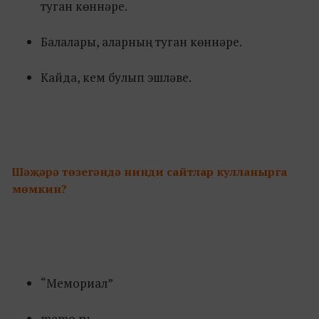
туган көннәре.
Балалары, аларның туган көннәре.
Кайда, кем булып эшләве.
Шәҗәрә төзегәндә нинди сайтлар кулланырга
мөмкин?
“Мемориал”
memo.ru