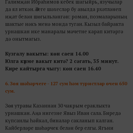
Галимҗан Ибраһимов кебек шагыйрь, язучылар
да ял иткән. Әлеге шәхесләр бу авылда рхәтләнеп
иҗат белән шөгыльләнгән: роман, поэмаларының
шактые нәкъ менә монда туган. Кызыл байракта
урнашкан ике манаралы мәчетне карап китәргә
дә онытмагыз.
Кузгалу вакыты: көн саен 14.00
Юлга күпме вакыт китә? 2 сәгать, 35 минут.
Кире кайтырга чыгу: көн саен 16.40
6. Зөя шәһәрчеге -
127
сум
һәм
туристлар өчен
650
сум.
Зөя утравы Казаннан 30 чакрым ераклыкта
урнашкан. Аңа нигезне Явыз Иван сала. Биредә
күпсанлы һәйкәл, биналар сакланып калган.
Кайберләре шәһәрчек белән бер елгы. Ягъни