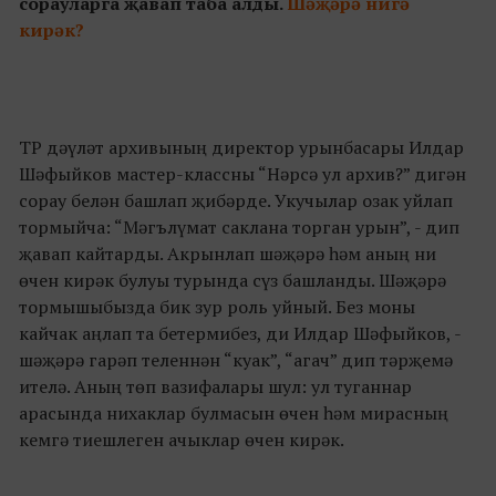
сорауларга җавап таба алды.
Шәҗәрә нигә
кирәк?
ТР дәүләт архивының директор урынбасары Илдар
Шәфыйков мастер-классны “Нәрсә ул архив?” дигән
сорау белән башлап җибәрде. Укучылар озак уйлап
тормыйча: “Мәгълүмат саклана торган урын”, - дип
җавап кайтарды. Акрынлап шәҗәрә һәм аның ни
өчен кирәк булуы турында сүз башланды. Шәҗәрә
тормышыбызда бик зур роль уйный. Без моны
кайчак аңлап та бетермибез, ди Илдар Шәфыйков, -
шәҗәрә гарәп теленнән “куак”, “агач” дип тәрҗемә
ителә. Аның төп вазифалары шул: ул туганнар
арасында нихаклар булмасын өчен һәм мирасның
кемгә тиешлеген ачыклар өчен кирәк.