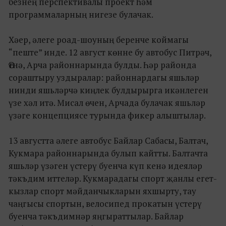
безнең перспективалы проект һәм
программаларның нигезе булачак.
Хәер, әлеге роад-шоуның беренче коймагы
“пеште” инде. 12 август көнне бу автобус Питрәч,
Әтнә, Арча районнарында булды. Һәр районда
сораштыру уздыралар: районнардагы яшьләр
нинди яшьләрчә киңлек булдырырга икәнлеген
үзе хәл итә. Мисал өчен, Арчада булачак яшьләр
үзәге концепциясе турында фикер алыштылар.
13 августта әлеге автобус Байлар Сабасы, Балтач,
Кукмара районнарында булып кайтты. Балтачта
яшьләр үзәген үстерү буенча күп кенә идеяләр
тәкъдим иттеләр. Кукмарадагы спорт җанлы егет-
кызлар спорт мәйданчыкларын яхшырту, тау
чаңгысы спортын, велосипед прокатын үстерү
буенча тәкъдимнәр яңгыраттылар. Байлар