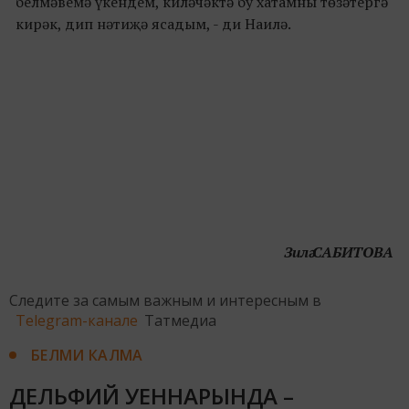
белмәвемә үкендем, киләчәктә бу хатамны төзәтергә
кирәк, дип нәтиҗә ясадым, - ди Наилә.
Зилә САБИТОВА
Следите за самым важным и интересным в
Telegram-канале
Татмедиа
БЕЛМИ КАЛМА
ДЕЛЬФИЙ УЕННАРЫНДА –