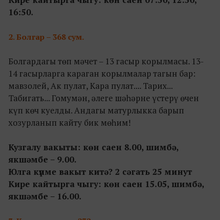
16:50.
2.
Болгар – 368 сум.
Болгардагы төп мәчет – 13 гасыр корылмасы. 13-
14 гасырларга караган корылмалар тагын бар:
мавзолей, Ак пулат, Кара пулат.... Тарих...
Табигать... Гомумән, әлеге шәһәрне үстерү өчен
күп көч куелды. Андагы матурлыкка барып
хозурланып кайту бик мөһим!
Кузгалу вакыты: көн саен 8.00, шимбә,
якшәмбе – 9.00.
Юлга күпме вакыт китә? 2 сәгать 25 минут
Кире кайтырга чыгу: көн саен 15.05, шимбә,
якшәмбе – 16.00.