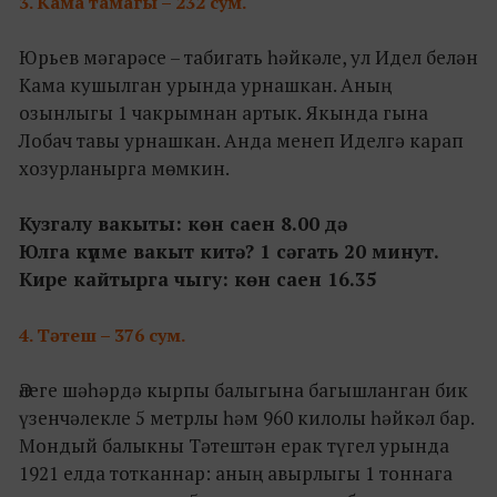
3. Кама тамагы – 232 сум.
Юрьев мәгарәсе – табигать һәйкәле, ул Идел белән
Кама кушылган урында урнашкан. Аның
озынлыгы 1 чакрымнан артык. Якында гына
Лобач тавы урнашкан. Анда менеп Иделгә карап
хозурланырга мөмкин.
Кузгалу вакыты: көн саен 8.00 дә
Юлга күпме вакыт китә? 1 сәгать 20 минут.
Кире кайтырга чыгу: көн саен 16.35
4. Тәтеш – 376 сум.
Әлеге шәһәрдә кырпы балыгына багышланган бик
үзенчәлекле 5 метрлы һәм 960 килолы һәйкәл бар.
Мондый балыкны Тәтештән ерак түгел урында
1921 елда тотканнар: аның авырлыгы 1 тоннага