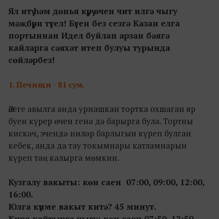
Ял итү һәм дөнья күрү өчен чит илгә чыгу
мәҗбүри түгел! Бүген без сезгә Казан елга
портыннан Идел буйлап арзан бәягә
кайларга сәяхәт итеп булуы турында
сөйләрбез!
1. Печищи - 81 сум.
Әлеге авылга анда урнашкан тортка охшаган яр
буен күрер өчен генә дә барырга була. Тортны
кискәч, эчендә ниләр барлыгын күреп булган
кебек, анда да тау токымнары катламнарын
күреп таң калырга мөмкин.
Кузгалу вакыты: көн саен 07:00, 09:00, 12:00,
16:00.
Юлга күпме вакыт китә? 45 минут.
Кире кайтырга чыгу: көн саен
07:50, 12:50,