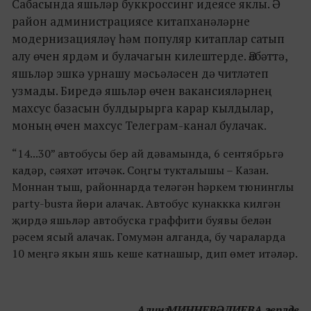
Сабасында яшьләр буккроссинг идеясе яклы. Ә
район администрациясе китапханәләрне
модернизацияләү һәм популяр китаплар сатып
алу өчен ярдәм и булачагын килештерде. Әлбәттә,
яшьләр эшкә урнашу мәсьәләсен дә читләтеп
узмады. Биредә яшьләр өчен вакансияләрнең
махсус базасын булдырырга карар кылдылар,
моның өчен махсус Телеграм-канал булачак.
“14...30” автобусы бер ай дәвамында, 6 сентябрьгә
кадәр, сәяхәт итәчәк. Соңгы тукталышы – Казан.
Моннан тыш, районнарда теләгән һәркем тюнинглы
party-busта йөри алачак. Автобус кунаккка килгән
җирдә яшьләр автобуска граффити буявы белән
рәсем ясый алачак. Гомумән алганда, бу чараларда
10 меңгә якын яшь кеше катнашыр, дип өмет итәләр.
Алинә МИННЕВӘЛИЕВА әзерләде