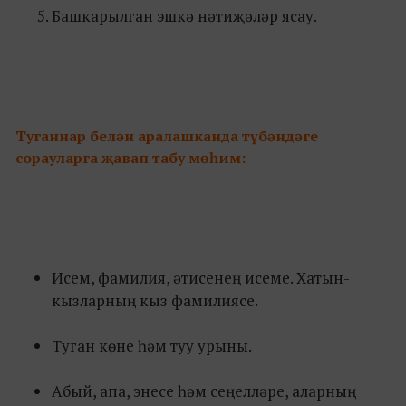
Башкарылган эшкә нәтиҗәләр ясау.
Туганнар белән аралашканда түбәндәге
сорауларга җавап табу мөһим:
Исем, фамилия, әтисенең исеме. Хатын-
кызларның кыз фамилиясе.
Туган көне һәм туу урыны.
Абый, апа, энесе һәм сеңелләре, аларның