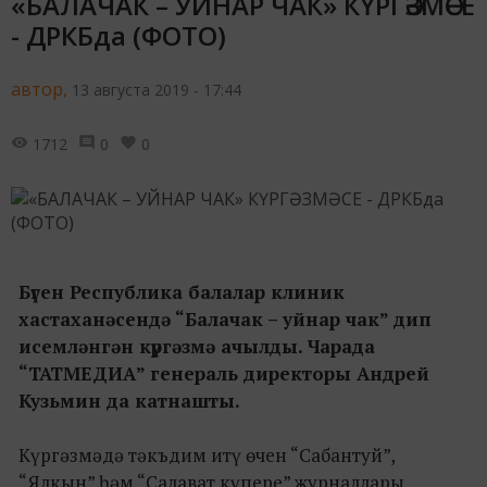
«БАЛАЧАК – УЙНАР ЧАК» КҮРГӘЗМӘСЕ
- ДРКБда (ФОТО)
автор,
13 августа 2019 - 17:44
1712
0
0
Бүген Республика балалар клиник
хастаханәсендә “Балачак – уйнар чак” дип
исемләнгән күргәзмә ачылды. Чарада
“ТАТМЕДИА” генераль директоры Андрей
Кузьмин да катнашты.
Күргәзмәдә тәкъдим итү өчен “Сабантуй”,
“Ялкын” һәм “Салават күпере” журналлары