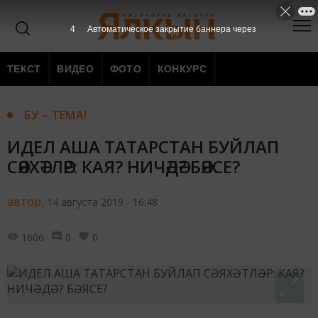
3
Автоматическое закрытие баннера через
ТЕКСТ
ВИДЕО
ФОТО
КОНКУРС
БУ – ТЕМА!
ИДЕЛ АША ТАТАРСТАН БУЙЛАП
СӘЯХӘТЛӘР: КАЯ? НИЧӘДӘ? БӘЯСЕ?
автор,
14 августа 2019 - 16:48
1606
0
0