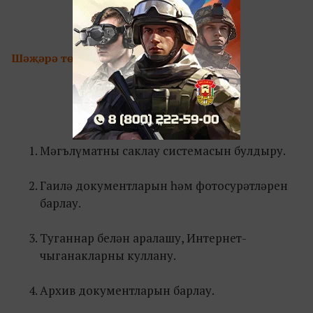
Шәҗәрә төзү этаплары:
Мәгълүматны саклау системасын булдыру.
Гаилә документларын һәм фотосурәтләрен
барлау.
Туганнар белән аралашу, Интернет-
чыганакларны куллану.
Архив документларын барлау.