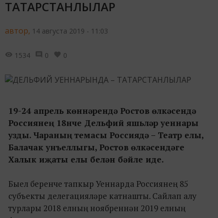
ТАТАРСТАНЛЫЛАР
автор,
14 августа 2019 - 11:03
1534
0
0
19
-24 апрель
көннәрендә Ростов өлкәсендә
Россиянең 18нче Дел
ьфий
яш
ь
ләр уеннары
узды. Чараның темасы Россиядә – Театр елы,
Балачак унъеллыгы, Ростов өлкәсендәге
Халык иҗаты елы белән бәйле иде.
Быел беренче тапкыр Уеннарда Россиянең 85
субъекты делегацияләре катнашты. Сайлап алу
турлары 2018 елның ноябреннән 2019 елның