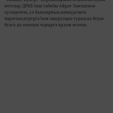
иттеләр. ДРКБ баш табибы Айрат Зиятдинов
сүзләренчә, ул балаларның көнкүрешен
төрлеләндерергә һәм авырулары турында бераз
булса да онытып торырга ярдәм итәчәк.