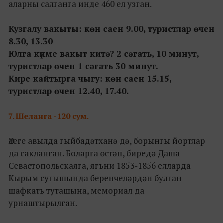
аларны салганга инде 460 ел узган.
Кузгалу вакыты: көн саен 9.00, туристлар өчен
8.30, 13.30
Юлга күпме вакыт китә? 2 сәгать, 10 минут,
туристлар өчен 1 сәгать 30 минут.
Кире кайтырга чыгу: көн саен 15.15,
туристлар өчен 12.40, 17.40.
7.
Шеланга -120 сум.
Әлеге авылда гыйбадәтханә дә, борынгы йортлар
да сакланган. Боларга өстәп, биредә Даша
Севастопольскаяга, ягъни 1853-1856 елларда
Кырым сугышында беренчеләрдән булган
шафкать туташына, мемориал да
урнаштырылган.