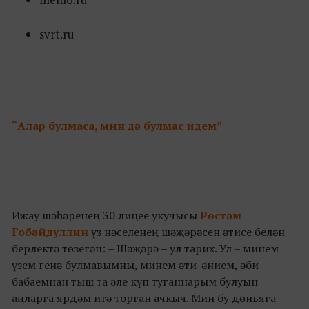
svrt.ru
“Алар булмаса, мин дә булмас идем”
Ижау шәһәренең 30 лицее укучысы
Рөстәм
Гобәйдуллин
үз нәселенең шәҗәрәсен әтисе белән
берлектә төзегән: – Шәҗәрә – ул тарих. Ул – минем
үзем генә булмавымны, минем әти-әнием, әби-
бабаемнан тыш та әле күп туганнарым булуын
аңларга ярдәм итә торган ачкыч. Мин бу дөньяга