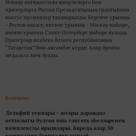
Уеннар нәтиҗәсендә җиңүчеләргә һәм
призерларга Россия Президентының грантыннан
махсус премияләр тапшырылды. Беренче урынны
– Ростов өлкәсе, икенче урынны – Мәскәү шәһәре,
өченче урынны Санкт-Петербург шәһәре яулады.
Призерлар исәбенә безнең республиканың
“Татарстан” бию ансамбле керде. Алар бронза
медальгә лаек булды.
Белешмә:
Дельфий уеннары – югары дәрәҗәдә
остлалыгы булган яшь сәнгать әһелләренең
комплекслы ярышлары. Биредә алар 50
номинация буенча үзен сыный.