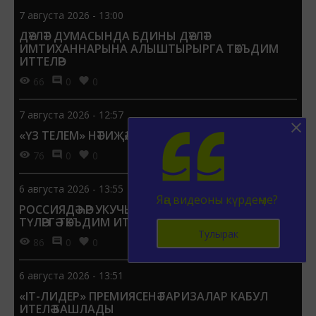
7 августа 2026 - 13:00
ДӘҮЛӘТ ДУМАСЫНДА БДИНЫ ДӘҮЛӘТ
ИМТИХАННАРЫНА АЛЫШТЫРЫРГА ТӘКЪДИМ
ИТТЕЛӘР
66
0
0
7 августа 2026 - 12:57
«ҮЗ ТЕЛЕМ» НӘТИҖӘЛӘРЕ БИЛГЕЛЕ
76
0
0
6 августа 2026 - 13:55
Яңа видеоны күрдеңме?
РОССИЯДӘ ҺӘР УКУЧЫГА 1 СЕНТЯБРЬГӘ 15 МЕҢ СУМ
ТҮЛӘРГӘ ТӘКЪДИМ ИТТЕЛӘР
Тулырак
86
0
0
6 августа 2026 - 13:51
«IT-ЛИДЕР» ПРЕМИЯСЕНӘ ГАРИЗАЛАР КАБУЛ
ИТЕЛӘ БАШЛАДЫ