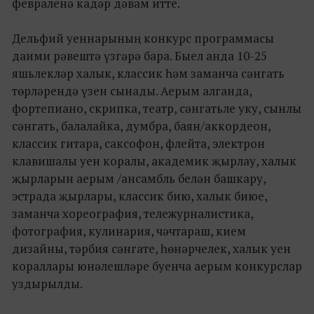
февраленә кадәр дәвам итте.
Дельфий уеннарының конкурс программасы
даими рәвештә үзгәрә бара. Быел анда 10-25
яшьлекләр халык, классик һәм заманча сәнгать
төрләрендә үзен сынады. Аерым алганда,
фортепиано, скрипка, театр, сәнгатьле уку, сынлы
сәнгать, балалайка, думбра, баян/аккордеон,
классик гитара, саксофон, флейта, электрон
клавишалы уен коралы, академик җырлау, халык
җырларын аерым /ансамбль белән башкару,
эстрада җырлары, классик бию, халык биюе,
заманча хореография, тележурналистика,
фотография, кулинария, чәчтараш, кием
дизайны, тәрбия сәнгате, һөнәрчелек, халык уен
кораллары юнәлешләре буенча аерым конкурслар
уздырылды.