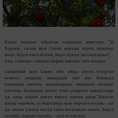
Капка ачылып ябылган тавышны ишеткәч: “И
Ходаем, тагын шул Сәвия карчык кереп киләдер
инде. Керсә чыга белми, йөри шунда эш калдырып”, -
дип, сөйләнә-сөйләнә Әлфия ишеккә таба атлады.
Ашыкмый шул Сәвия әби: өйдә көтеп утырган
кешесе, умырып эшләрдәй эше юк. Ялларда
балалары килгәч, җыештырып, ашарына әзерләп
китәләр. Балалары күпме генә үзләренә чакырсалар
да, алар янына китеп яшисе килми аның. “Яшәгән
кадәр яшәмәм, үз йортымда җан бирергә язсын,– ди
дә, аннан үзенчә матур гына кеткелдәп көлеп: Бергә
булыйк, аерым торыйк, – дип өстәп куя.