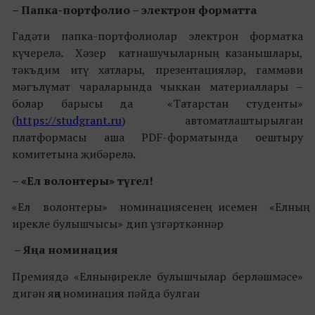
– Папка-портфолио – электрон форматта
Гадәти папка-портфолиолар электрон форматка
күчерелә. Хәзер катнашучыларның казанышлары,
тәкъдим итү хатлары, презентацияләр, гаммәви
мәгълүмат чараларында чыккан материаллары –
болар барысы да «Татарстан студенты»
(
https://studgrant.ru
) автоматлаштырылган
платформасы аша PDF-форматында оештыру
комитетына җибәрелә.
– «Ел волонтеры
»
түгел!
«Ел волонтеры» номинациясенең исемен «Елның
ирекле булышчысы» дип үзгәрткәннәр
– Яңа номина
ция
Премиядә «Елның ирекле булышчылар берләшмәсе»
дигән яңа номинация пәйда булган