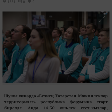
1551
0
0
Шушы көннәрдә «Безнең Татарстан. Мөмкинлекләр
территориясе» республика форумына старт
бирелде. Анда 14-30 яшьлек егет-кызлар,