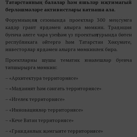
Татарстанның балалар һәм яшьләр иҗтимагый
берләшмәләре активистлары катнаша ала.
Форумның яңа сезонында проектлар 300 мең сумга
кадәр грант ярдәмен алырга мөмкин. Традиция
буенча әлеге чара үзең һәм үз проектың турында бөтен
республикага әйтергә һәм Татарстан Хөкүмәте,
инвесторлар ярдәмен алырга мөмкинлек бирә.
Проектларны шушы тематик юнәлешләр буенча
тапшырырга мөмкин:
– «Архитектура территориясе»
– «Мәдәният һәм сәнгать территориясе»
– «Игелек территориясе»
– «Инновацияләр территориясе»
– «Кече Ватан территориясе»
– «Гражданлык җәмгыяте территориясе»