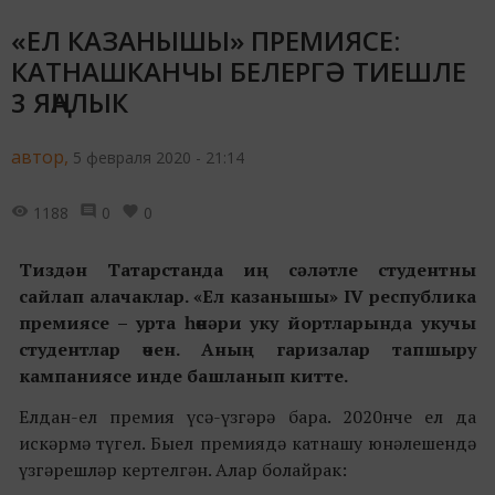
«ЕЛ КАЗАНЫШЫ» ПРЕМИЯСЕ:
КАТНАШКАНЧЫ БЕЛЕРГӘ ТИЕШЛЕ
3 ЯҢАЛЫК
автор,
5 февраля 2020 - 21:14
1188
0
0
Тиздән Татарстанда иң сәләтле студентны
сайлап алачаклар. «Ел казанышы» IV республика
премиясе – урта һөнәри уку йортларында укучы
студентлар өчен. Аның гаризалар тапшыру
кампаниясе инде башланып китте.
Елдан-ел премия үсә-үзгәрә бара. 2020нче ел да
искәрмә түгел. Быел премиядә катнашу юнәлешендә
үзгәрешләр кертелгән. Алар болайрак: