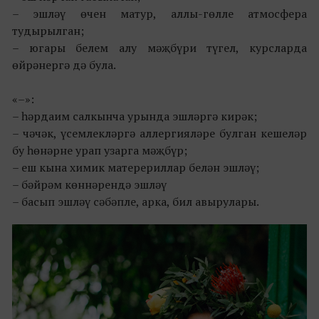
– эшләү өчен матур, аллы-гөлле атмосфера
тудырылган;
– югары белем алу мәҗбүри түгел, курсларда
өйрәнергә дә була.
«–»:
– һәрдаим салкынча урында эшләргә кирәк;
– чәчәк, үсемлекләргә аллергияләре булган кешеләр
бу һөнәрне урап узарга мәҗбүр;
– еш кына химик матерериллар белән эшләү;
– бәйрәм көннәрендә эшләү
– басып эшләү сәбәпле, арка, бил авырулары.