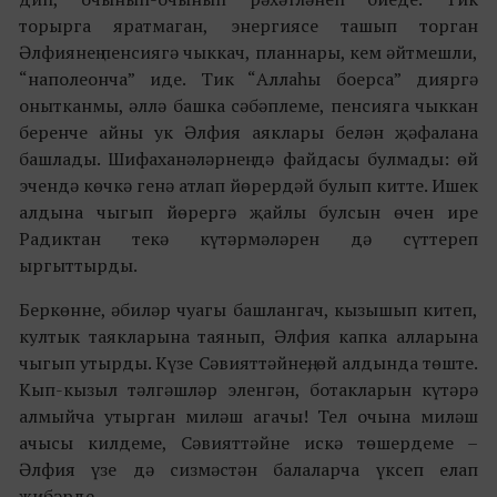
торырга яратмаган, энергиясе ташып торган
Әлфиянең пенсиягә чыккач, планнары, кем әйтмешли,
“наполеонча” иде. Тик “Аллаһы боерса” дияргә
онытканмы, әллә башка сәбәплеме, пенсияга чыккан
беренче айны ук Әлфия аяклары белән җәфалана
башлады. Шифаханәләрнең дә файдасы булмады: өй
эчендә көчкә генә атлап йөрердәй булып китте. Ишек
алдына чыгып йөрергә җайлы булсын өчен ире
Радиктан текә күтәрмәләрен дә сүттереп
ыргыттырды.
Беркөнне, әбиләр чуагы башлангач, кызышып китеп,
култык таякларына таянып, Әлфия капка алларына
чыгып утырды. Күзе Сәвияттәйнең, өй алдында төште.
Кып-кызыл тәлгәшләр эленгән, ботакларын күтәрә
алмыйча утырган миләш агачы! Тел очына миләш
ачысы килдеме, Сәвияттәйне искә төшердеме –
Әлфия үзе дә сизмәстән балаларча үксеп елап
җибәрде.