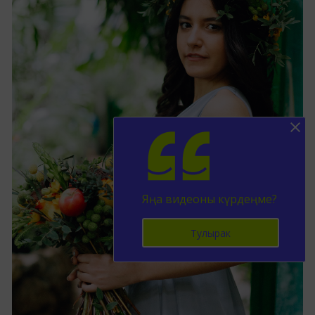
Яңа видеоны күрдеңме?
Тулырак