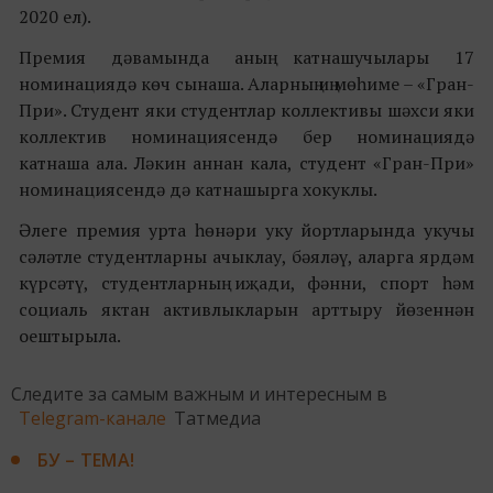
2020 ел).
Премия дәвамында аның катнашучылары 17
номинациядә көч сынаша. Аларның иң мөһиме – «Гран-
При». Студент яки студентлар коллективы шәхси яки
коллектив номинациясендә бер номинациядә
катнаша ала. Ләкин аннан кала, студент «Гран-При»
номинациясендә дә катнашырга хокуклы.
Әлеге премия урта һөнәри уку йортларында укучы
сәләтле студентларны ачыклау, бәяләү, аларга ярдәм
күрсәтү, студентларның иҗади, фәнни, спорт һәм
социаль яктан активлыкларын арттыру йөзеннән
оештырыла.
Следите за самым важным и интересным в
Telegram-канале
Татмедиа
БУ – ТЕМА!