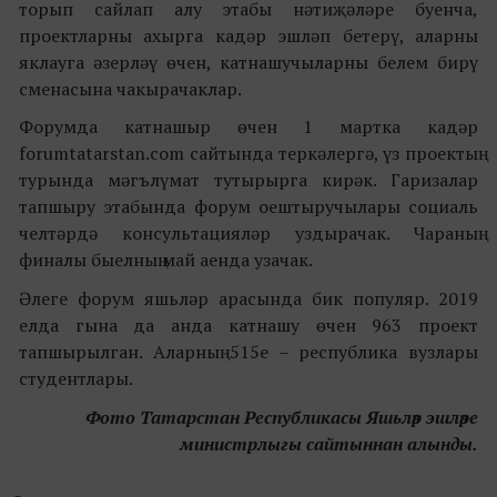
торып сайлап алу этабы нәтиҗәләре буенча,
проектларны ахырга кадәр эшләп бетерү, аларны
яклауга әзерләү өчен, катнашучыларны белем бирү
сменасына чакырачаклар.
Форумда катнашыр өчен 1 мартка кадәр
forumtatarstan.com сайтында теркәлергә, үз проектың
турында мәгълүмат тутырырга кирәк. Гаризалар
тапшыру этабында форум оештыручылары социаль
челтәрдә консультацияләр уздырачак. Чараның
финалы быелның май аенда узачак.
Әлеге форум яшьләр арасында бик популяр. 2019
елда гына да анда катнашу өчен 963 проект
тапшырылган. Аларның 515е – республика вузлары
студентлары.
Фото Татарстан Республикасы Яшьләр эшләре
министрлыгы сайтыннан алынды.