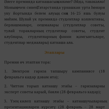
Әлеге премиядә катнашасың киләме? Әйдә, тәвәкәллә!
Моның өчен синең Татарстанда урнашкан урта һөнәри
уку йортында белем алуың, сиңа 16-25 яшь булуы
мөһим. Шулай ук премиядә студентлар коллективы,
берләшмәләре, оешмалары (студентлар советы,
тулай торакларның студентлар советы, студент
клублары, студентларның фәнни җәмгыятьләре,
студентлар медиалары) катнаша ала.
Этаплары
Премия өч этаптан тора:
1. Электрон гариза тапшыру кампаниясе (18
февральгә кадәр дәвам итә);
2. Читтән торып катнашу этабы – гаризаларны
эксперт советы карый, бәяли (28 февральгә кадәр);
3. Үзең килеп катнашу этабы – катнашучыларның
презентацияләрен күрсәтү (28 февраль – 28 март