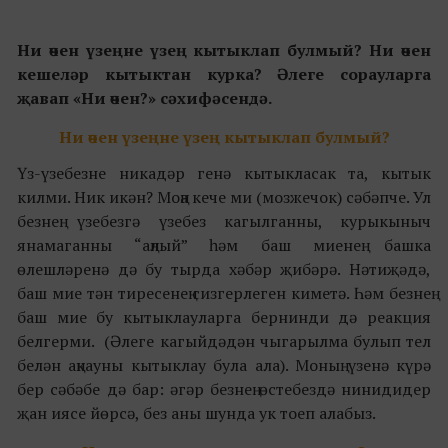
Ни өчен үзеңне үзең кытыклап булмый? Ни өчен
кешеләр кытыктан курка? Әлеге сорауларга
җавап «Ни өчен?» сәхифәсендә.
Ни өчен үзеңне үзең кытыклап булмый?
Үз-үзебезне никадәр генә кытыкласак та, кытык
килми. Ник икән? Моңа кече ми (
мозжечок
) сәбәпче. Ул
безнең үзебезгә үзебез кагылганны, курыкыныч
янамаганны “аңлый” һәм баш миенең башка
өлешләренә дә бу тырда хәбәр җибәрә. Нәтиҗәдә,
баш мие тән тиресенең сизгерлеген киметә. Һәм безнең
баш мие бу кытыклауларга бернинди дә реакция
белгерми. (Әлеге кагыйдәдән чыгарылма булып тел
белән аңкауны кытыклау була ала). Моның үзенә күрә
бер сәбәбе дә бар: әгәр безнең өстебездә нинидидер
җан иясе йөрсә, без аны шунда ук тоеп алабыз.