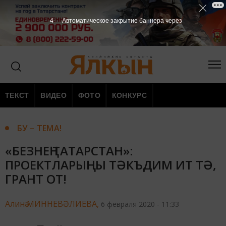
2
Автоматическое закрытие баннера через
ТЕКСТ
ВИДЕО
ФОТО
КОНКУРС
БУ – ТЕМА!
«БЕЗНЕҢ ТАТАРСТАН»:
ПРОЕКТЛАРЫҢНЫ ТӘКЪДИМ ИТ ТӘ,
ГРАНТ ОТ!
Алинә МИННЕВӘЛИЕВА,
6 февраля 2020 - 11:33