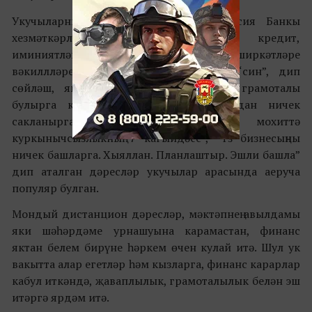
Укучыларны финанс нигезләренә Россия Банкы
хезмәткәрләре, Мәскәү биржасы, кредит,
иминиятләштерү һәм инвестиция ширкәтләре
вәкиллләре өйрәтте. ”Акчалар белән “син”, дип
сөйләш, яки ни өчен финанс яктан грамоталы
булырга кирәк?”, “Кибермошенниклардан ничек
сакланырга?”, “Виртуаль мохиттә
куркынычсызлыкның 7 кагыйдәсе”, “Үз бизнесыңны
ничек башларга. Хыяллан. Планлаштыр. Эшли башла”
дип аталган дәресләр укучылар арасында аеруча
популяр булган.
Мондый дистанцион дәресләр, мәктәпнең авылдамы
яки шәһәрдәме урнашуына карамастан, финанс
яктан белем бирүне һәркем өчен кулай итә. Шул ук
вакытта алар егетләр һәм кызларга, финанс карарлар
кабул иткәндә, җаваплылык, грамоталылык белән эш
итәргә ярдәм итә.