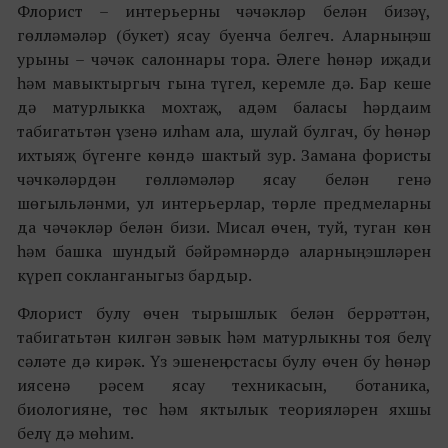
Флорист – интерьерны чәчәкләр белән бизәү,
гөлләмәләр (букет) ясау буенча белгеч. Аларның эш
урыны – чәчәк салоннары тора. Әлеге һөнәр иҗади
һәм мавыктыргыч гына түгел, керемле дә.
Бар кеше
дә матурлыкка мохтаҗ, адәм баласы һәрдаим
табигатьтән үзенә илһам ала, шулай булгач, бу һөнәр
ихтыяҗ бүгенге көндә шактый зур.
Замана фористы
чәчкәләрдән гөлләмәләр ясау белән генә
шөгыльләнми, ул интерьерлар, төрле предмеларны
да чәчәкләр белән бизи. Мисал өчен, туй, туган көн
һәм башка шундый бәйрәмнәрдә аларның эшләрен
күреп сокланганыгыз бардыр.
Флорист булу өчен тырышлык белән беррәттән,
табигатьтән килгән зәвык һәм матурлыкны тоя белү
сәләте дә кирәк. Үз эшенең остасы булу өчен бу һөнәр
иясенә рәсем ясау техникасын, ботаника,
биологияне, төс һәм яктылык теорияләрен яхшы
белү дә мөһим.