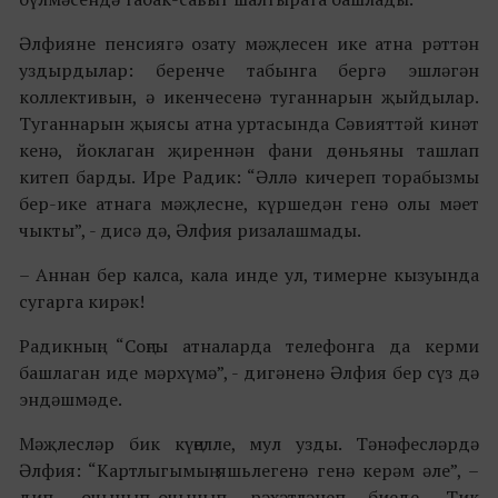
Әлфияне пенсиягә озату мәҗлесен ике атна рәттән
уздырдылар: беренче табынга бергә эшләгән
коллективын, ә икенчесенә туганнарын җыйдылар.
Туганнарын җыясы атна уртасында Сәвияттәй кинәт
кенә, йоклаган җиреннән фани дөньяны ташлап
китеп барды. Ире Радик: “Әллә кичереп торабызмы
бер-ике атнага мәҗлесне, күршедән генә олы мәет
чыкты”, - дисә дә, Әлфия ризалашмады.
– Аннан бер калса, кала инде ул, тимерне кызуында
сугарга кирәк!
Радикның: “Соңгы атналарда телефонга да керми
башлаган иде мәрхүмә”, - дигәненә Әлфия бер сүз дә
эндәшмәде.
Мәҗлесләр бик күңелле, мул узды. Тәнәфесләрдә
Әлфия: “Картлыгымың яшьлегенә генә керәм әле”, –
дип, очынып-очынып рәхәтләнеп биеде. Тик