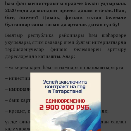
һәм фән министрлыгы ярдәме белән уздырыла.
2020 елда да мондый проект дәвам итәчәк. Шәп,
бит, әйеме?! Димәк, финанс яктан белемле
булганнар саны тагын да артачак дигән сүз бу!
Былтыр республика районнары һәм шәһәрләре
укучылары, ятим балалар өчен булган интернатларда
тәрбияләнүчеләр финанс белемнәрен арттыру
дәресләрендә катнашты. Алар:
– үз керемнәрен һәм чыгымнарын планлаштырырга;
– инвестицияләргә;
– иминияләштерергә;
– банк карталары белән кулланырга;
– кредит, кертемнәр нечкәлекләрен өйрәнде;
үзеңне финанс өлкәсендәге мошенниклардан саклап
калу чаралары турында белде.