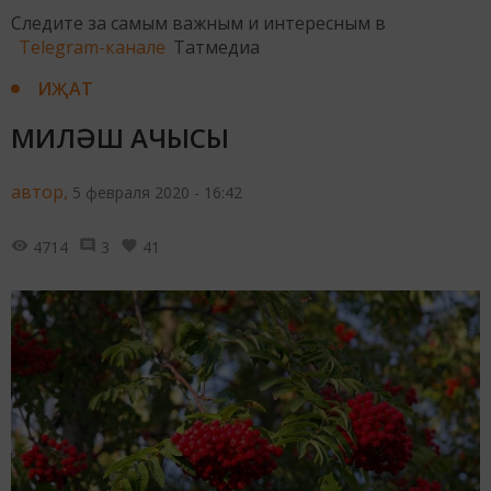
Следите за самым важным и интересным в
Telegram-канале
Татмедиа
ИҖАТ
МИЛӘШ АЧЫСЫ
автор,
5 февраля 2020 - 16:42
4714
3
41