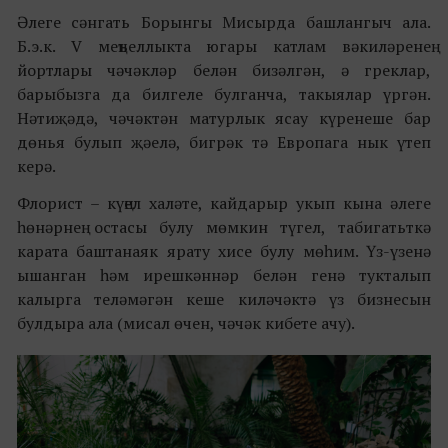
Әлеге сәнгать Борынгы Мисырда башлангыч ала.
Б.э.к. V меңъеллыкта югары катлам вәкиләренең
йортлары чәчәкләр белән бизәлгән, ә греклар,
барыбызга да билгеле булганча, такыялар үргән.
Нәтиҗәдә, чәчәктән матурлык ясау күренеше бар
дөнья булып җәелә, бигрәк тә Европага нык үтеп
керә.
Флорист – күңел халәте, кайдарыр укып кына әлеге
һөнәрнең остасы булу мөмкин түгел, табигатьткә
карата баштанаяк ярату хисе булу мөһим.
Үз-үзенә
ышанган һәм ирешкәннәр белән генә тукталып
калырга теләмәгән кеше киләчәктә үз бизнесын
булдыра ала (мисал өчен, чәчәк кибете ачу).