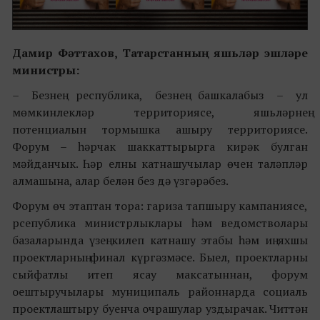
Дамир Фәттахов, Татарстанның яш
ь
ләр эшләре
министры:
–
Безнең республика, безнең башкалабыз – ул
мөмкинлекләр территориясе, яшьләрнең
потенциалын тормышка ашыру территориясе.
Форум – һәрчак шаккаттырырга кирәк булган
мәйданчык. Һәр елны катнашучылар өчен таләпләр
алмашына, алар белән без дә үзгәрәбез.
Форум өч этаптан тора: гариза тапшыру кампаниясе,
рсепублика министрлыклары һәм ведомстволары
базаларында үзең килеп катнашу этабы һәм иң яхшы
проектларның финал күргәзмәсе. Быел, проектларны
сыйфатлы итеп ясау максатыннан, форум
оештыручылары муниципаль районнарда социаль
проектлаштыру буенча очрашулар уздырачак. Читтән