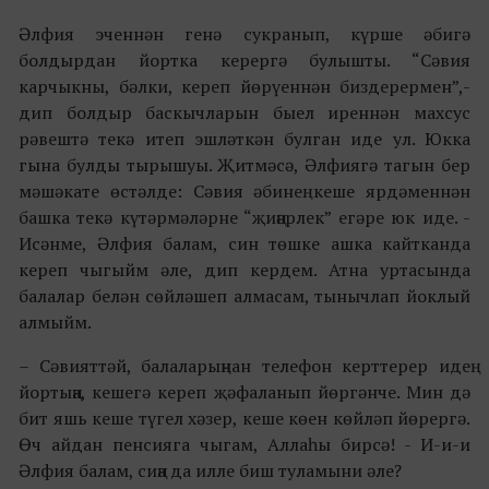
Әлфия эченнән генә сукранып, күрше әбигә
болдырдан йортка керергә булышты. “Сәвия
карчыкны, бәлки, кереп йөрүеннән биздерермен”,-
дип болдыр баскычларын быел иреннән махсус
рәвештә текә итеп эшләткән булган иде ул. Юкка
гына булды тырышуы. Җитмәсә, Әлфиягә тагын бер
мәшәкате өстәлде: Сәвия әбинең кеше ярдәменнән
башка текә күтәрмәләрне “җиңәрлек” егәре юк иде. -
Исәнме, Әлфия балам, син төшке ашка кайтканда
кереп чыгыйм әле, дип кердем. Атна уртасында
балалар белән сөйләшеп алмасам, тынычлап йоклый
алмыйм.
– Сәвияттәй, балаларыңнан телефон керттерер идең
йортыңа, кешегә кереп җәфаланып йөргәнче. Мин дә
бит яшь кеше түгел хәзер, кеше көен көйләп йөрергә.
Өч айдан пенсияга чыгам, Аллаһы бирсә! - И-и-и
Әлфия балам, сиңа да илле биш туламыни әле?