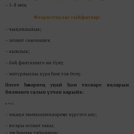
–
5-8 мең.
Флористка хас сыйфатлар:
– чыдамлылык;
– хезмәт сөючәнлек
– кыюлык;
– бай фантазиягә ия булу;
– матурлыкны күрә һәм тоя белү.
Әлеге һөнәрнең уңай һәм тискәре якларын
бизмәнгә салып үлчәп карыйк:
«+»:
– иҗади мөмкинлекләреңне күрсәтә алу;
– югары хезмәт хакы;
– эш һәрчак табылачак;