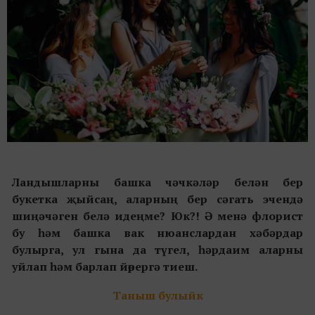
Ландышларны башка чәчкәләр белән бер
букетка җыйсаң, аларның бер сәгать эчендә
шиңәчәген белә идеңме? Юк?! Ә менә флорист
бу һәм башка вак нюанслардан хәбәрдар
булырга, ул гына да түгел, һәрдаим аларны
уйлап һәм барлап йөрергә тиеш.
Таныш булыйк