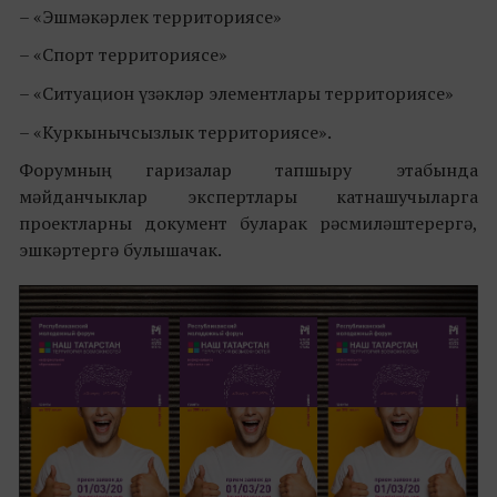
– «Эшмәкәрлек территориясе»
– «Спорт территориясе»
– «Ситуацион үзәкләр элементлары территориясе»
– «Куркынычсызлык территориясе».
Форумның гаризалар тапшыру этабында
мәйданчыклар экспертлары катнашучыларга
проектларны документ буларак рәсмиләштерергә,
эшкәртергә булышачак.