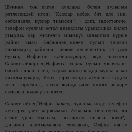
Шуннан соң какча куллары белән яулыгын
рәтләгәндәй итеп: “Кызлар кебек бит әле син,
сөбханалла, күзләр тимәсен!”, - дип, гадәттәгечә,
телефон куелган өстәл янындагы урындыкка килеп
утырды. Бер мизгелгә аның күз алдыннан күрше
район кызы Әлфиянең килен булып төшкән
вакытлары, кайнана тиешле кешенең бик тә усал
булып, Әлфияне җәберләүләре, шул чагында
Сәвияттәйләрнең Әлфиягә терәк булып яшәүләре,
бәбәй тапкан саен, кырык көнгә кадәр мунча ягып
юындырулары, йорт тергезгәндә акчалата ярдәм
итеп торулары, тагын шунда әллә нинди эшләре
сызылып кына үтеп китте.
Сәвияттәйнең: “Әлфия балам, ачуланма инде, телефон
кертергә үзем каршымын. Атнасына бер булса да
сезне урап чыксам, аякларым язылып китә”,-
дигәнен ишетмәмешкә салышып, Әлфия аш-су
бүлмәсендә табак-савыт шалтырата башлады.