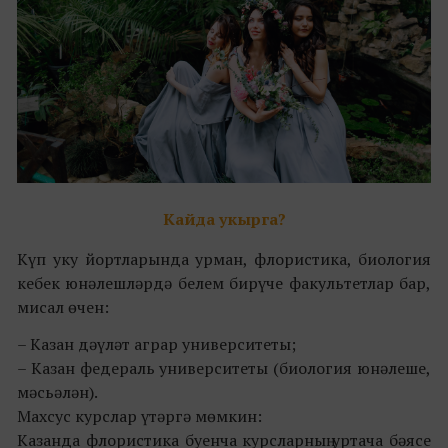
Кайда укырга?
Күп уку йортларында урман, флористика, биология
кебек юнәлешләрдә белем бирүче факультетлар бар,
мисал өчен:
– Казан дәүләт аграр университеты;
– Казан федераль университеты (биология юнәлеше,
мәсьәлән).
Махсус курслар үтәргә мөмкин:
Казанда флористика буенча курсларның уртача бәясе