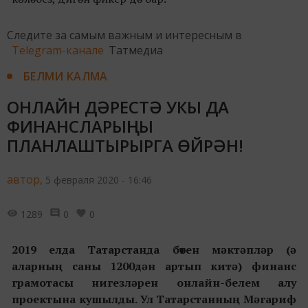
Следите за самым важным и интересным в
Telegram-канале
Татмедиа
БЕЛМИ КАЛМА
ОНЛАЙН ДӘРЕСТӘ УКЫ ДА
ФИНАНСЛАРЫҢНЫ
ПЛАНЛАШТЫРЫРГА ӨЙРӘН!
автор,
5 февраля 2020 - 16:46
1289
0
0
2019 елда Татарстанда бөтен мәктәпләр (ә
аларның саны 1200дән артып китә) финанс
грамотасы нигезләрен онлайн-белем алу
проектына кушылды. Ул Татарстанның Мәгариф