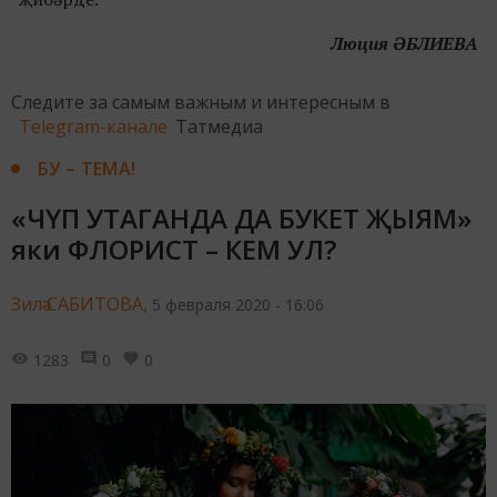
Люция ӘБЛИЕВА
Следите за самым важным и интересным в
Telegram-канале
Татмедиа
БУ – ТЕМА!
«ЧҮП УТАГАНДА ДА БУКЕТ ҖЫЯМ»
яки ФЛОРИСТ – КЕМ УЛ?
Зилә САБИТОВА,
5 февраля 2020 - 16:06
1283
0
0