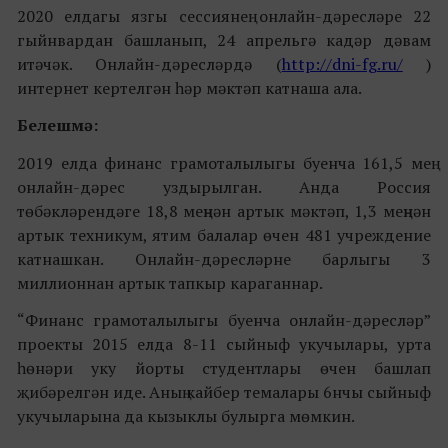
2020 елдагы язгы сессиянең онлайн-дәресләре 22
гыйнвардан башланып, 24 апрельгә кадәр дәвам
итәчәк. Онлайн-дәресләрдә (
http://dni-fg.ru/
)
интернет кертелгән һәр мәктәп катнаша ала.
Белешмә:
2019 елда финанс грамоталылыгы буенча 161,5 мең
онлайн-дәрес уздырылган. Анда Россия
төбәкләрендәге 18,8 меңнән артык мәктәп, 1,3 меңнән
артык техникум, ятим балалар өчен 481 учреждение
катнашкан. Онлайн-дәресләрне барлыгы 3
миллионнан артык тапкыр караганнар.
“Финанс грамоталылыгы буенча онлайн-дәресләр”
проекты 2015 елда 8-11 сыйныф укучылары, урта
һөнәри уку йорты студентлары өчен башлап
җибәрелгән иде. Аның кайбер темалары 6нчы сыйныф
укучыларына да кызыклы булырга мөмкин.