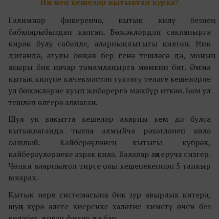
Ни өчен кешеләр кытыктан курка?
Галимнәр фикеренчә, кытык килү безнең
бабаларыбыздан калган. Бөҗәкләрдән сакланырга
кирәк булу сәбәпле, аларның кытыгы килгән. Ник
дигәндә, агулы бөҗәк бер генә тешләсә дә, моның
ахыры бик начар тәмамланырга мөмкин бит. Әмма
кытык килүне кичекмәстән туктату теләге кешеләрне
ул бөҗәкләрне куып җибәрергә мәҗбүр иткән. Һәм ул
тешләп өлгерә алмаган.
Шул ук вакытта кешеләр аларны кем дә булса
кытыклаганда тыела алмыйча рәхәтләнеп көлә
башлый. Кайберәүләнең кытыгы күбрәк,
кайберәүләрнеке азрак килә. Балалар аңа еруча сизгер.
Чөнки аларның тән тирсе олы кешенекеннән 5 тапкыр
юкарак.
Кытык нерв системасына бик зур авырлык китерә,
шуңа күрә әлеге киеренке халәтне киметү өчен без
көләбез, дигән фикер дә бар.