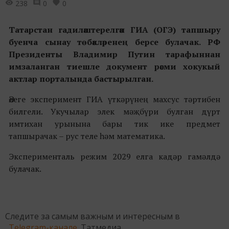
238
0
0
Татарстан гадиләштерелгән ГИА (ОГЭ) тапшыру
буенча сынау төбәкләренең берсе булачак. РФ
Президенты Владимир Путин тарафыннан
имзаланган тиешле документ рәсми хокукый
актлар порталында бастырылган.
Әлеге эксперимент ГИА үткәрүнең махсус тәртибен
билгели. Укучылар элек мәҗбүри булган дүрт
имтихан урынына бары тик ике предмет
тапшырачак – рус теле һәм математика.
Эксперименталь режим 2029 елга кадәр гамәлдә
булачак.
Следите за самым важным и интересным в
Telegram-канале
Татмедиа