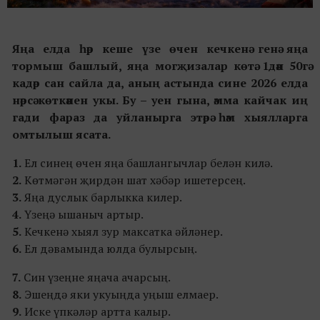
Яңа елда һәр кеше
үзе өчен кечкенә генә
яңа
тормыш
башлый, яңа
могҗизалар
көтә
. 1дән 50гә
кадәр сан сайла да, аның астында сине 2026 елда
нәрсә көткәнен укы. Бу
–
уен гына, әмма кайчак иң
гади фараз да уйланырга этәрә һәм хыялларга
омтылыш ясата.
1.
Ел синең өчен яңа башлангычлар белән килә.
2.
Көтмәгән җирдән шат хәбәр ишетерсең.
3.
Яңа дуслык барлыкка килер.
4.
Үзеңә ышаныч артыр.
5.
Кечкенә хыял зур максатка әйләнер.
6.
Ел дәвамында юлда булырсың.
7.
Син үзеңне яңача ачарсың.
8.
Эшеңдә яки укуыңда уңыш елмаер.
9.
Иске үпкәләр артта калыр.