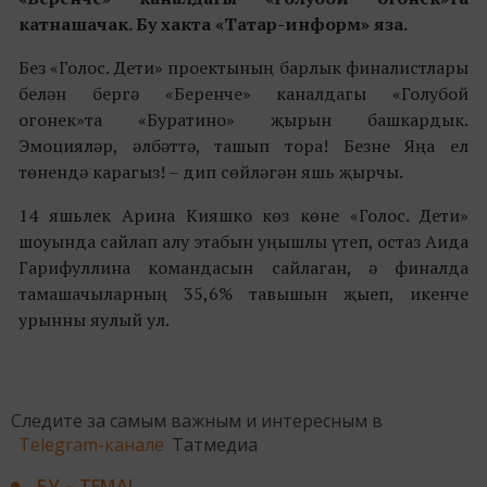
катнашачак. Бу хакта «Татар-информ» яза.
Без «Голос. Дети» проектының барлык финалистлары
белән бергә «Беренче» каналдагы «Голубой
огонек»та «Буратино» җырын башкардык.
Эмоцияләр, әлбәттә, ташып тора! Безне Яңа ел
төнендә карагыз! – дип сөйләгән яшь җырчы.
14 яшьлек Арина Кияшко көз көне «Голос. Дети»
шоуында сайлап алу этабын уңышлы үтеп, остаз Аида
Гарифуллина командасын сайлаган, ә финалда
тамашачыларның 35,6% тавышын җыеп, икенче
урынны яулый ул.
Следите за самым важным и интересным в
Telegram-канале
Татмедиа
БУ – ТЕМА!