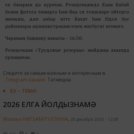
ел базарын да күрәчәк. Резиденциядә Кыш Бабай
белән фотога төшәргә һәм Яңа ел теләкләре әйтергә
мөмкин, дип хәбәр итте Вахит һәм Идел буе
районнары администрациясенең матбугат хезмәте.
Чараның башлану вакыты –
16:30
.
Резиденция «Трудовые резервы» мәйданы янында
урнашачак.
Следите за самым важным и интересным в
Telegram-канале
Татмедиа
БУ – ТЕМА!
2026 ЕЛГА ЙОЛДЫЗНАМӘ
Мәликә НИГЪМӘТУЛЛИНА,
28 декабря 2025 - 12:08