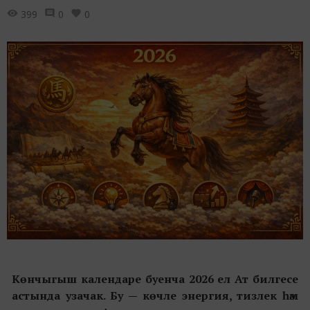
399
0
0
Көнчыгыш календаре буенча 2026 ел Ат билгесе
астында узачак. Бу — көчле энергия, тизлек һәм