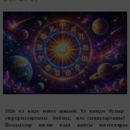
471
0
0
2026 ел инде ишек шакый. Ул нинди булыр:
сюрпризларгамы баймы, әллә сынауларгамы?
Йолдызлар киләсе елда кайсы мизгелләрдә