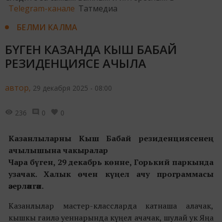
Telegram-канале
Татмедиа
БЕЛМИ КАЛМА
БҮГЕН КАЗАНДА КЫШ БАБАЙ
РЕЗИДЕНЦИЯСЕ АЧЫЛА
автор,
29 декабря 2025 - 08:00
236
0
0
Казанлыларны Кыш Бабай резиденциясенең
ачылышына чакыралар
Чара бүген, 29 декабрь көнне, Горький паркында 
узачак
. Халык өчен күңел ачу программасы
әзерләнгән.
Казанлылар мастер-классларда катнаша алачак,
кышкы гаилә уеннарында күңел ачачак, шулай ук Яңа