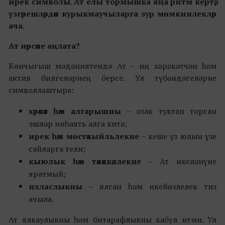
ирек символы. Ат елы тормышка яңа ритм кертә,
үзгәрешләрдән курыкмаучыларга зур мөмкинлекләр
ача.
Ат нәрсәне аңлата?
Көнчыгыш мәдәниятендә Ат – иң хәрәкәтчән һәм
актив билгеләрнең берсе. Ул түбәндәгеләрне
символлаштыра:
хәрәкәт һәм алгарышны
– озак туктап торган
эшләр ниһаять алга китә;
ирек һәм мөстәкыйльлекне
– кеше үз юлын үзе
сайларга тели;
кыюлык һәм тәвәккәллекне
– Ат икеләнүне
яратмый;
ихласлыкны
– ялган һәм икейөзлелек тиз
ачыла.
Ат ялкаулыкны һәм битарафлыкны кабул итми. Ул