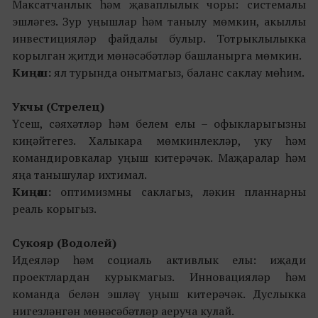
Максатчанлык һәм җаваплылык чоры: системалы
эшләгез. Зур уңышлар һәм танылу мөмкин, акыллы
инвестицияләр файдалы булыр. Тотрыклылыкка
корылган җитди мөнәсәбәтләр башланырга мөмкин.
Киңәш:
ял турында онытмагыз, баланс саклау мөһим.
Укчы (Стрелец)
Үсеш, сәяхәтләр һәм белем елы – офыкларыгызны
киңәйтегез. Халыкара мөмкинлекләр, уку һәм
командировкалар уңыш китерәчәк. Маҗаралар һәм
яңа танышулар ихтимал.
Киңәш:
оптимизмны саклагыз, ләкин планнарны
реаль корыгыз.
Сукояр (Водолей)
Идеяләр һәм социаль активлык елы: иҗади
проектлардан курыкмагыз. Инновацияләр һәм
команда белән эшләү уңыш китерәчәк. Дуслыкка
нигезләнгән мөнәсәбәтләр аеруча кулай.