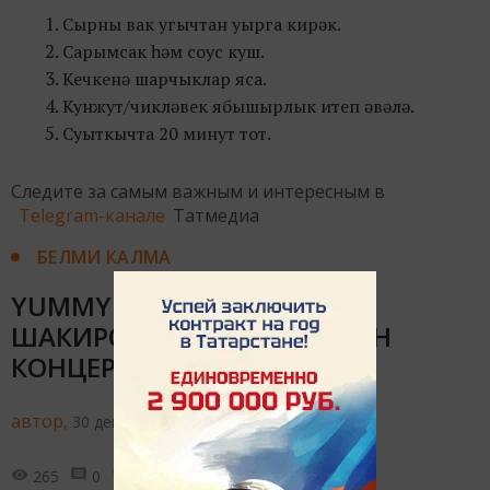
Сырны вак угычтан уырга кирәк.
Сарымсак һәм соус куш.
Кечкенә шарчыклар яса.
Кунжут/чикләвек ябышырлык итеп әвәлә.
Суыткычта 20 минут тот.
Следите за самым важным и интересным в
Telegram-канале
Татмедиа
БЕЛМИ КАЛМА
YUMMY MUSICНЫҢ ИЛҺАМ
ШАКИРОВКА БАГЫШЛАНГАН
КОНЦЕРТЫ БУЛАЧАК
автор,
30 декабря 2025 - 10:41
265
0
0