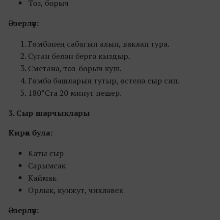
Тоз, борыч
Әзерләү:
Гөмбәнең сабагын алып, ваклап тура.
Суган белән бергә кыздыр.
Сметана, тоз-борыч куш.
Гөмбә башларын тутыр, өстенә сыр сип.
180°Ста 20 минут пешер.
3. Сыр шарчыклары
Кирәк була:
Каты сыр
Сарымсак
Каймак
Орлык, кунжут, чикләвек
Әзерләү: