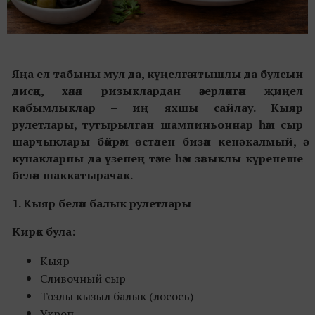
Яңа ел табыны мул да, күңелгә ятышлы да булсын
дисәң, хәләл ризыклардан әзерләнгән җиңел
кабымлыклар
–
иң яхшы сайлау. Кыяр
рулетлары, тутырылган шампиньоннар һәм сыр
шарчыклары бәйрәм өстәлен бизәп кенә калмый, ә
кунакларны да үзенең тәме һәм зәвыклы күренеше
белән шаккатырачак.
1. Кыяр
белән балык
рулетлары
Кирәк була:
Кыяр
Сливочный сыр
Тозлы кызыл балык (лосось)
Укроп