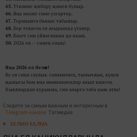
45.
Үткәнне җибәрү җиңел булыр.
46.
Яңа мохит сине үзгәртер.
47.
Тормышта баланс табылыр.
48.
Бер теләгең ел ахырында үтәлер.
49.
Бәхет син уйлаганнан да якын.
50.
2026 ел — синең елың!
Яңа 2026 ел белән!
Бу ел сиңа саулык-сәламәтлек, тынычлык, күңел
җылысы һәм яңа мөмкинлекләр алып килсен.
Хыяллардан курыкма, син аларга таба кыю атла!
Следите за самым важным и интересным в
Telegram-канале
Татмедиа
БЕЛМИ КАЛМА