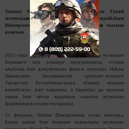
Yummy Music 15 февральдә Габдулла Тукай
исемендәге Татар дәүләт филармониясендә Илһам
Шакировка багышлау концерты белән чыгыш
ясаячак
2025 елда әлеге проект өчен 50дән артык музыкант
берләшеп яңа концерт программасы, студия
альбомы һәм документаль фильм әзерләде. Илһам
Шакировка багышланган трибьют-концерт
Татарстан Республикасында «Елның мәдәни
вакыйгасы» дип танылды, ә барыбыз да яраткан
халык һәм автор җырлары заманча музыкаль
форматларда яңача яңгырады.
15 февраль, Илһам Шакировның туган көнендә,
Казан халкы һәм башкала кунаклары музыкаль
продюсер Юрий Федоров җитәкчелегендәге Yummy