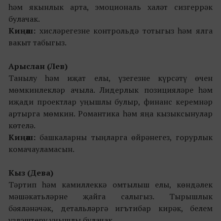
һәм якынлык арта, эмоциональ халәт сизгеррәк
булачак.
Киңәш:
хисләрегезне контрольдә тотыгыз һәм ялга
вакыт табыгыз.
Арыслан (Лев)
Танылу һәм иҗат елы, үзегезне күрсәтү өчен
мөмкинлекләр ачыла. Лидерлык позицияләре һәм
иҗади проектлар уңышлы булыр, финанс керемнәр
артырга мөмкин. Романтика һәм яңа кызыксынулар
көтелә.
Киңәш:
башкаларны тыңларга өйрәнегез, горурлык
комачауламасын.
Кыз (Дева)
Тәртип һәм камиллеккә омтылыш елы, көндәлек
мәшәкатьләрне җайга салыгыз. Тырышлык
бәяләнәчәк, детальләргә игътибар кирәк, белем
үзләштерү уңышлы булачак.