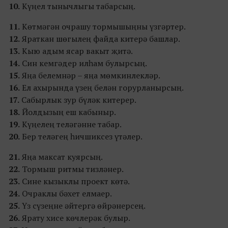
10.
Күңел тынычлыгы табарсың.
11.
Көтмәгән очрашу тормышыңны үзгәртер.
12.
Яраткан шөгылең файда китерә башлар.
13.
Кыю адым ясар вакыт җитә.
14.
Син кемгәдер илһам булырсың.
15.
Яңа белемнәр – яңа мөмкинлекләр.
16.
Ел ахырында үзең белән горурланырсың.
17.
Сабырлык зур бүләк китерер.
18.
Йолдызың еш кабыныр.
19.
Күңелең теләгәнне табар.
20.
Бер теләгең һичшиксез үтәлер.
21.
Яңа максат куярсың.
22.
Тормыш ритмы тизләнер.
23.
Сине кызыклы проект көтә.
24.
Очраклы бәхет елмаер.
25.
Үз сүзеңне әйтергә өйрәнерсең.
26.
Ярату хисе көчлерәк булыр.