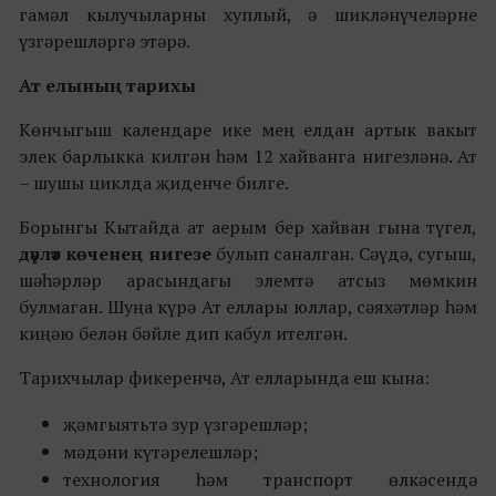
гамәл кылучыларны хуплый, ә шикләнүчеләрне
үзгәрешләргә этәрә.
Ат елының тарихы
Көнчыгыш календаре ике мең елдан артык вакыт
элек барлыкка килгән һәм 12 хайванга нигезләнә. Ат
– шушы циклда җиденче билге.
Борынгы Кытайда ат аерым бер хайван гына түгел,
дәүләт көченең нигезе
булып саналган. Сәүдә, сугыш,
шәһәрләр арасындагы элемтә атсыз мөмкин
булмаган. Шуңа күрә Ат еллары юллар, сәяхәтләр һәм
киңәю белән бәйле дип кабул ителгән.
Тарихчылар фикеренчә, Ат елларында еш кына:
җәмгыятьтә зур үзгәрешләр;
мәдәни күтәрелешләр;
технология һәм транспорт өлкәсендә