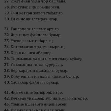
27.
Иҗат өчен уңай чор башлана.
28.
Куркуларыңны җиңәрсең.
29.
Син көткән җавап табылыр.
30.
Ел сине акыллырак итәр.
31.
Гаиләдә җылылык артыр.
32.
Яңа гадәт файдалы булыр.
33.
Үзеңә вакыт табарсың.
34.
Көтелмәгән ярдәм алырсың.
35.
Хыял планга әйләнер.
36.
Тормышыңда якты мизгелләр күбәер.
37.
Үз юлыңны төгәл күрерсең.
38.
Бер карарың язмышлы булыр.
39.
Көлү елның иң яхшы дәвасы булыр.
40.
Сабаклар файдага булыр.
41.
Яңа ел сине батыррак итәр.
42.
Кечкенә уңышлар зур нәтиҗәгә китерер.
43.
Үзеңне ишетергә өйрәнерсең.
44.
Кызыклы тәкъдим алырсың.