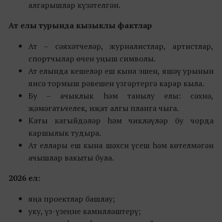
алгарышлар күзәтелгән.
Ат елы турында кызыклы фактлар
Ат – сәяхәтчеләр, журналистлар, артистлар,
спортчылар өчен уңыш символы.
Ат елында кешеләр еш кына эшен, яшәү урынын
яисә тормыш рәвешен үзгәртергә карар кыла.
Бу – ачыклык һәм танылу елы: сәхнә,
җәмәгатьчелек, иҗат алгы планга чыга.
Каты кагыйдәләр һәм чикләүләр бу чорда
каршылык тудыра.
Ат еллары еш кына шәхси үсеш һәм көтелмәгән
ачышлар вакыты була.
2026 ел:
яңа проектлар башлау;
уку, үз-үзеңне камилләштерү;