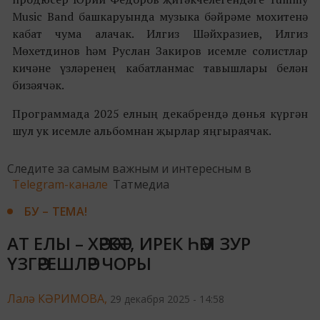
Music Band башкаруында музыка бәйрәме мохитенә
кабат чума алачак. Илгиз Шәйхразиев, Илгиз
Мөхетдинов һәм Руслан Закиров исемле солистлар
кичәне үзләренең кабатланмас тавышлары белән
бизәячәк.
Программада 2025 елның декабрендә дөнья күргән
шул ук исемле альбомнан җырлар яңгыраячак.
Следите за самым важным и интересным в
Telegram-канале
Татмедиа
БУ – ТЕМА!
АТ ЕЛЫ – ХӘРӘКӘТ, ИРЕК ҺӘМ ЗУР
ҮЗГӘРЕШЛӘР ЧОРЫ
Лалә КӘРИМОВА,
29 декабря 2025 - 14:58