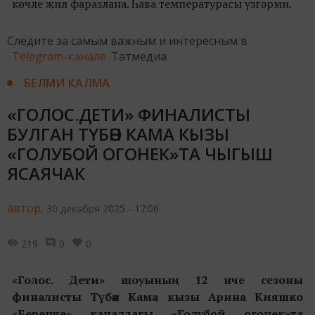
көчле җил фаразлана. Һава температурасы үзгәрми.
Следите за самым важным и интересным в
Telegram-канале
Татмедиа
БЕЛМИ КАЛМА
«ГОЛОС.ДЕТИ» ФИНАЛИСТЫ
БУЛГАН ТҮБӘН КАМА КЫЗЫ
«ГОЛУБОЙ ОГОНЕК»ТА ЧЫГЫШ
ЯСАЯЧАК
автор,
30 декабря 2025 - 17:06
219
0
0
«Голос. Дети» шоуының 12 нче сезоны
финалисты Түбән Кама кызы Арина Кияшко
«Беренче» каналдагы «Голубой огонек»та