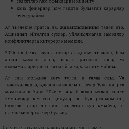
сәяхәтләр һәм офыкларны киңәйтү;
кыю фикерләр һәм гадәти булмаган карарлар
өчен уңайлы.
Ат тизлекне яратса да,
җаваплылыкны
таләп итә.
Ашкынып әйтелгән сүзләр, уйланылмаган гамәлләр
конфликтларга китерергә мөмкин.
2026 ел безгә шуны искәртә: дөнья тизләнә, һәм
артта калмас өчен, вакыт ритмын тоеп, үз
кыйммәтләреңне югалтмыйча хәрәкәт итү мөһим.
Ат елы могҗиза көтү түгел, ә
гамәл елы
. Ул
тәвәккәлләргә, җаваплылык алырга әзер булганнарга
мөмкинлек бирә. 2026 ел яңа башлангычлар, көчле
эмоцияләр һәм эчке җиңүләр елы булырга мөмкин,
билгеле, әгәр дә син тизлектән курыкмыйча, ат
өстенә менәргә әзер булсаң.
Следите за самым важным и интересным в