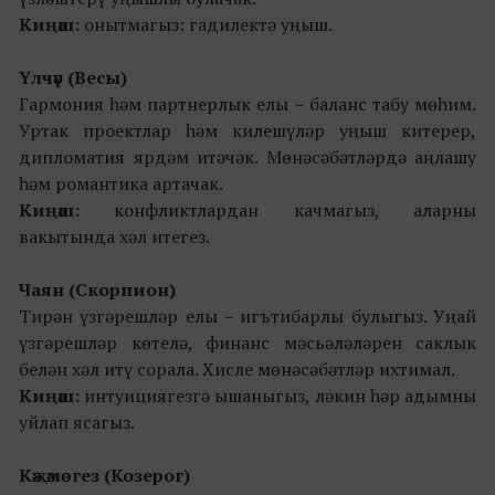
Киңәш:
онытмагыз: гадилектә уңыш.
Үлчәү (Весы)
Гармония һәм партнерлык елы – баланс табу мөһим.
Уртак проектлар һәм килешүләр уңыш китерер,
дипломатия ярдәм итәчәк. Мөнәсәбәтләрдә аңлашу
һәм романтика артачак.
Киңәш:
конфликтлардан качмагыз, аларны
вакытында хәл итегез.
Чаян (Скорпион)
Тирән үзгәрешләр елы – игътибарлы булыгыз. Уңай
үзгәрешләр көтелә, финанс мәсьәләләрен саклык
белән хәл итү сорала. Хисле мөнәсәбәтләр ихтимал.
Киңәш:
интуициягезгә ышаныгыз, ләкин һәр адымны
уйлап ясагыз.
Кәҗәмөгез (Козерог)