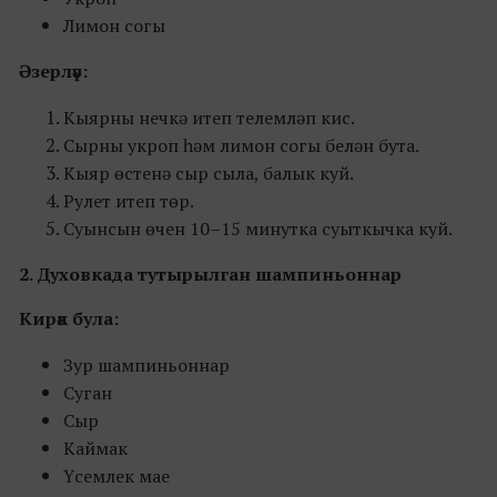
Лимон согы
Әзерләү:
Кыярны нечкә итеп телемләп кис.
Сырны укроп һәм лимон согы белән бута.
Кыяр өстенә сыр сыла, балык куй.
Рулет итеп төр.
Суынсын өчен 10–15 минутка суыткычка куй.
2. Духовкада тутырылган шампиньоннар
Кирәк була:
Зур шампиньоннар
Суган
Сыр
Каймак
Үсемлек мае