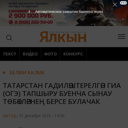
2
Автоматическое закрытие баннера через
ТЕКСТ
ВИДЕО
ФОТО
КОНКУРС
БЕЛМИ КАЛМА
ТАТАРСТАН ГАДИЛӘШТЕРЕЛГӘН ГИА
(ОГЭ) ТАПШЫРУ БУЕНЧА СЫНАУ
ТӨБӘКЛӘРНЕҢ БЕРСЕ БУЛАЧАК
автор,
31 декабря 2025 - 14:56