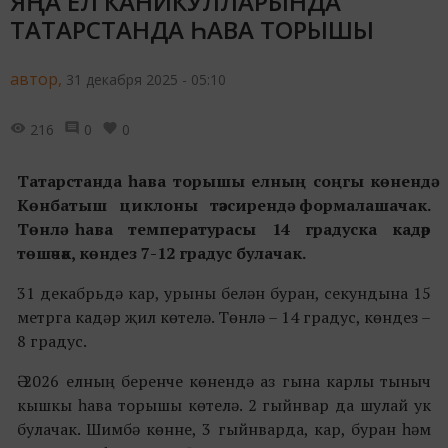
ЯҢА ЕЛ КАНИКУЛЛАРЫНДА
ТАТАРСТАНДА ҺАВА ТОРЫШЫ
автор,
31 декабря 2025 - 05:10
216
0
0
Татарстанда һава торышы елның соңгы көнендә
Көнбатыш циклоны тәэсирендә формалашачак.
Төнлә һава температурасы 14 градуска кадәр
төшәчәк, көндез 7-12 градус булачак.
31 декабрьдә кар, урыны белән буран, секундына 15
метрга кадәр җил көтелә. Төнлә – 14 градус, көндез –
8 градус.
Ә 2026 елның беренче көнендә аз гына карлы тыныч
кышкы һава торышы көтелә. 2 гыйнвар да шулай ук
булачак. Шимбә көнне, 3 гыйнварда, кар, буран һәм