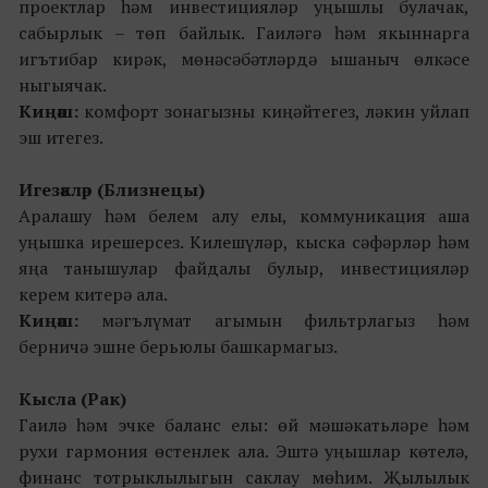
проектлар һәм инвестицияләр уңышлы булачак,
сабырлык – төп байлык. Гаиләгә һәм якыннарга
игътибар кирәк, мөнәсәбәтләрдә ышаныч өлкәсе
ныгыячак.
Киңәш:
комфорт зонагызны киңәйтегез, ләкин уйлап
эш итегез.
Игезәкләр (Близнецы)
Аралашу һәм белем алу елы, коммуникация аша
уңышка ирешерсез. Килешүләр, кыска сәфәрләр һәм
яңа танышулар файдалы булыр, инвестицияләр
керем китерә ала.
Киңәш:
мәгълүмат агымын фильтрлагыз һәм
берничә эшне берьюлы башкармагыз.
Кысла (Рак)
Гаилә һәм эчке баланс елы: өй мәшәкатьләре һәм
рухи гармония өстенлек ала. Эштә уңышлар көтелә,
финанс тотрыклылыгын саклау мөһим. Җылылык