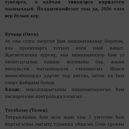
туктарга, ә кайчан тәвәккәлләргә кирәклеген
пышылдый.
Йолдызнамәбезне укы да, 2026 елга
әзер бул
ып кер.
Кучкар (Овен)
Ат елы сезгә энергия һәм инициативалар бирәчәк,
яңа проектларга тотыну өчен уңай вакыт.
Җитәкчелеккә күренү, яңа мөмкинлекләр һәм үз
бизнесыгызны башлау ихтималы бар, ләкин
импульсив чыгымнардан сакланыгыз. Шәхси
мөнәсәбәтләрдә дәртле чор көтелә, актив ял һәм
спорт файдалы булыр.
Киңәш:
максатларыгызны планлаштырыгыз һәм
хисләрегезне контрольдә тотыгыз.
Үгезбозау (Телец)
Тотрыклылык һәм акча җыю елы 2 үзегезне һәм
йортыгызны ныгыту турында уйлагыз. Озак сроклы