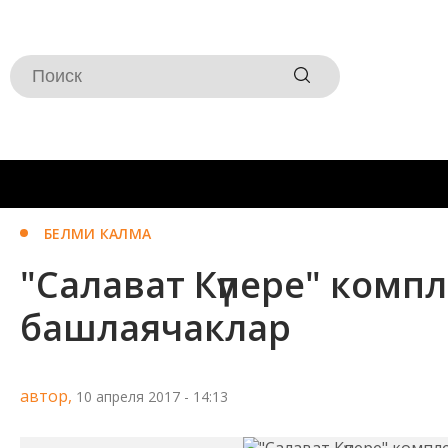
БЕЛМИ КАЛМА
"Салават Күпере" комп
башлаячаклар
автор,
10 апреля 2017 - 14:13