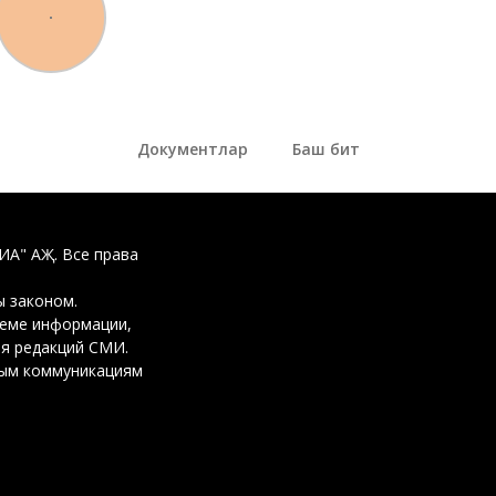
Документлар
Баш бит
ДИА" АҖ. Все права
 законом.
ъеме информации,
ия редакций СМИ.
вым коммуникациям