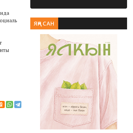
ында
социаль
ЯҢА САН
т
енты