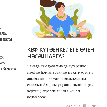
.
ала.
ындагы
КӘЕФ КҮТӘРЕНКЕЛЕГЕ ӨЧЕН
НӘРСӘ АШАРГА?
ек
рек
Язмада көн дәвамында күтәренке
табының
кәефне һәм энергияне югалтмас өчен
ашарга кирәк булган ризыкларны
санадык. Аларны үз рационыңа ешрак
кертсәң, стрессның ни икәнен
белмәссең!
17301
0
2