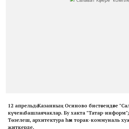
12 апрельдә Казанның Осиново бистәсендәге "
күченә башлаячаклар. Бу хакта "Татар-информ
Төзелеш, архитектура һәм торак-коммуналь 
җиткерде.