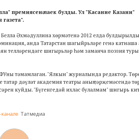
лла" премиясенә лаек булды. Ул "Касание Казани"
 газета".
е Белла Әхмәдуллина хөрмәтенә 2012 елда булдырылды
номинация, анда Татарстан шагыйрьләре генә катнаша 
льян телләрендәге шигырьләр һәм заманча поэзия тур
КФУны тәмамлаган. "Ялкын" журналында редактор. Төр
е татар дәүләт академия театры аның тәрҗемәсендә тө
әрен куйды. "Бүгенгедәй ихлас булалмам" шигырь ки
-канале
Татмедиа