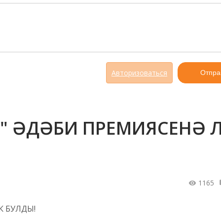
Авторизоваться
Отпра
А" ӘДӘБИ ПРЕМИЯСЕНӘ 
1165