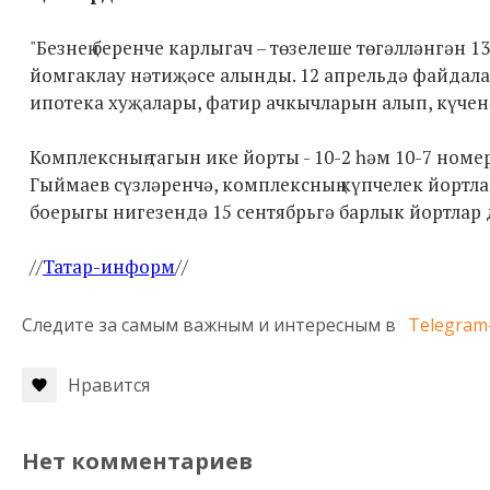
"Безнең беренче карлыгач – төзелеше төгәлләнгән 1
йомгаклау нәтиҗәсе алынды. 12 апрельдә файдалан
ипотека хуҗалары, фатир ачкычларын алып, күченә
Комплексның тагын ике йорты - 10-2 һәм 10-7 но
Гыймаев сүзләренчә, комплексның күпчелек йортла
боерыгы нигезендә 15 сентябрьгә барлык йортлар д
//
Татар-информ
//
Следите за самым важным и интересным в
Telegram
Нравится
Нет комментариев