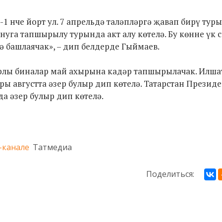
3-1 нче йорт ул. 7 апрельдә таләпләргә җавап бирү тур
уга тапшырылу турында акт алу көтелә. Бу көнне үк 
 башлаячак», – дип белдерде Гыймаев.
мерлы биналар май ахырына кадәр тапшырылачак. Илша
ры августта әзер булыр дип көтелә. Татарстан Презид
а әзер булыр дип көтелә.
-канале
Татмедиа
Поделиться: