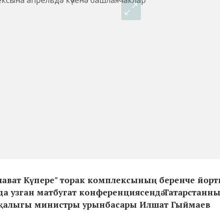
Салават Күпере" торак комплексының беренче йор
"да узган матбугат конференциясендә Татарстанн
хуҗалыгы министры урынбасары Илшат Гыймаев