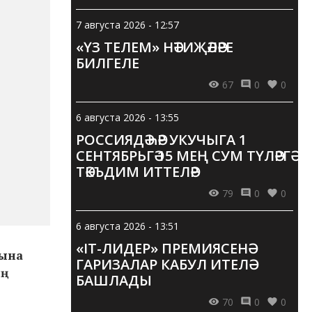
7 августа 2026 - 12:57
«ҮЗ ТЕЛЕМ» НӘТИҖӘЛӘРЕ
БИЛГЕЛЕ
67
0
0
6 августа 2026 - 13:55
РОССИЯДӘ ҺӘР УКУЧЫГА 1
СЕНТЯБРЬГӘ 15 МЕҢ СУМ ТҮЛӘРГӘ
ТӘКЪДИМ ИТТЕЛӘР
79
0
0
6 августа 2026 - 13:51
«IT-ЛИДЕР» ПРЕМИЯСЕНӘ
тына
ГАРИЗАЛАР КАБУЛ ИТЕЛӘ
ың
БАШЛАДЫ
70
0
0