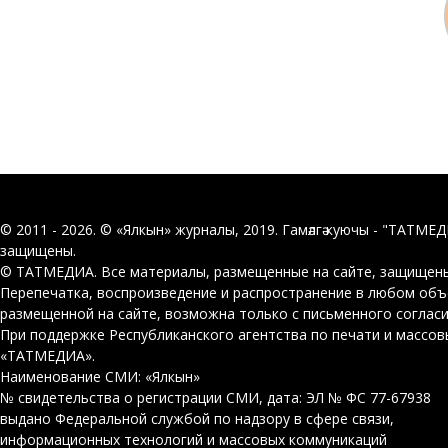
© 2011 - 2026. © «Ялкын» журналы, 2019. Гамәлгә куючы - "ТАТМЕ
защищены.
© ТАТМЕДИА. Все материалы, размещенные на сайте, защищены
Перепечатка, воспроизведение и распространение в любом об
размещенной на сайте, возможна только с письменного соглас
При поддержке Республиканского агентства по печати и массо
«ТАТМЕДИА».
Наименование СМИ: «Ялкын»
№ свидетельства о регистрации СМИ, дата: ЭЛ № ФС 77-67938
выдано Федеральной службой по надзору в сфере связи,
информационных технологий и массовых коммуникаций