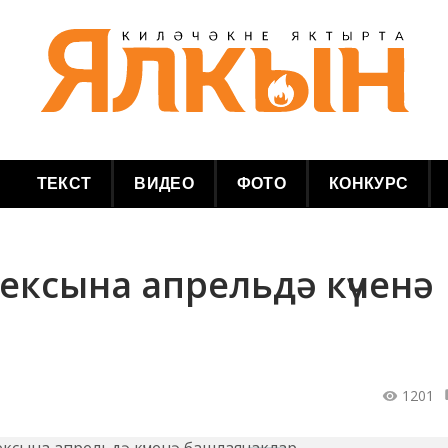
ТЕКСТ
ВИДЕО
ФОТО
КОНКУРС
лексына апрельдә күченә
1201