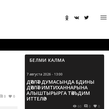
БЕЛМИ КАЛМА
7 августа 2026 - 13:00
ДӘҮЛӘТ ДУМАСЫНДА БДИНЫ
ДӘҮЛӘТ ИМТИХАННАРЫНА
АЛЫШТЫРЫРГА ТӘКЪДИМ
0
0
ИТТЕЛӘР
60
0
0