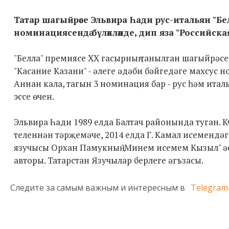
Татар шагыйрәсе Эльвира Һади рус-итальян "Бе
номинациясендә бүләкләнде, дип яза "Российская
"Белла" премиясе ХХ гасырның танылган шагыйрәс
"Касание Казани" - әлеге әдәби бәйгедәге махсус 
Аннан кала, тагын 3 номинация бар - рус һәм ита
эссе өчен.
Эльвира Һади 1989 елда Балтач районында туган. 
теленнән тәрҗемәче, 2014 елда Г. Камал исемендәг
язучысы Орхан Памукның "Минем исемем Кызыл" әс
авторы. Татарстан Язучылар берлеге әгъзасы.
Следите за самым важным и интересным в
Telegram