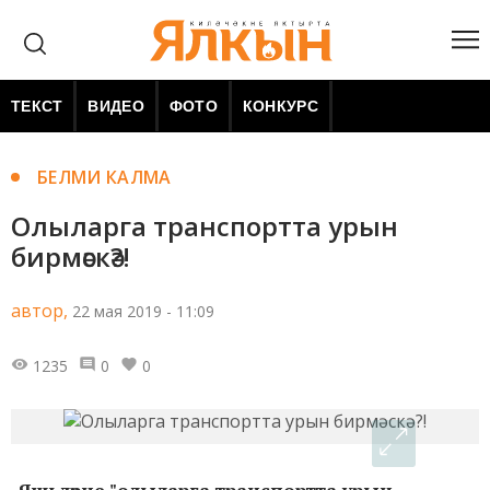
ТЕКСТ
ВИДЕО
ФОТО
КОНКУРС
БЕЛМИ КАЛМА
Олыларга транспортта урын
бирмәскә?!
автор,
22 мая 2019 - 11:09
1235
0
0