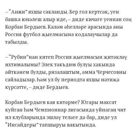
– “Анжи” яхшы сакланды. Бер гол кертсәк, уен
башка юнәлеш алыр иде, – диде кичәге уеннан соң
Корбан Бердыев. Каләм әһелләре арасында аны
Россия футбол җыелмасына кодалаучылар да
табылды.
– “Рубин”нан китеп Россия җыелмасын җитәкләү
ихтималымы? Элек тәкъдим булуы хакында
әйткәнем булды, ризалаштым, әмма Черчесовны
сайладылар. Һәм ул бу периодта яхшы нәтиҗә
күрсәтте, – диде Бердыев.
Корбан Бердыев кая китәрме? Югары максат
куйган һәм Чемпионнар лигасында уйнаган чит
ил клубларында эшләү теләге дә бар, диде ул
“Инсайдеры” тапшыруы вакытында.