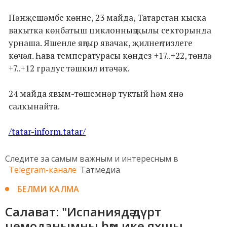
Пәнҗешәмбе көнне, 23 майда, Татарстан кыска
вакытка көнбатыш циклонның җылы секторында
урнаша. Яшенле яңгыр явачак, җилнең тизлеге
көчәя. Һава температурасы көндез +17..+22, төнлә
+7..+12 градус тәшкил итәчәк.
24 майда явым-төшемнәр туктый һәм янә
салкынайта.
/tatar-inform.tatar/
Следите за самым важным и интересным в
Telegram-канале
Татмедиа
БЕЛМИ КАЛМА
Салават: "Испаниядә дүрт
чемоданымны һәм ике яхшы