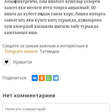
Аның фикеренчә, олы яшьтәге кешеләр үзләрен
хәлсез яки мескен итеп тоярга ашыкмый: 60
яшьтә дә күбесе яңадан гаилә кору, башка илләргә
сәяхәт итү яки күчеп китү турында, күңелләренә
хуш килердәй кызыклы шөгыль табу турында
хыялланып яши.
Следите за самым важным и интересным в
Telegram-канале
Татмедиа
Нравится
Поделиться:
Нет комментариев