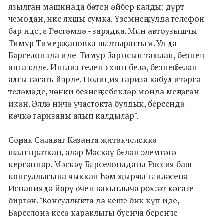
язылган машинада бөтен әйбер калды: дүрт
чемодан, ике яхшы сумка. Үземнең кулда телефон
бар иде, ә Рөстәмдә - зарядка. Мин автоузышчы
Тимур Тимерҗановка шалтыраттым. Ул да
Барселонада иде. Тимур барысын ташлап, безнең
янга клде. Инглиз телен яхшы белә, безнең белән
алты сәгать йөрде. Полиция гариза кабул итәргә
теләмәде, чөнки безнең кебекләр монда меңләгән
икән. Әллә ничә участокта булдык, берсендә
көчкә гаризаны алып калдылар".
Соңрак Салават Казанга җитәкчелеккә
шалтыраткан, алар Мәскәү белән элемтәгә
кергәннәр. Мәскәү Барселонадагы Россия баш
консуллыгына чыккан һәм җырчы гаиләсенә
Испаниядә йөрү өчен вакытлыча рөхсәт кәгазе
биргән. "Консуллыкта да кеше бик күп иде,
Барселона кесә караклыгы буенча беренче