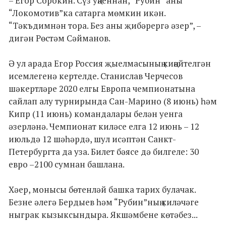
– Егор Сорокин. Сүз уңаеннан, “Рубин” аны
“Локомотив”ка сатарга мөмкин икән.
“Тәкъдимнән тора. Без аны җибәрергә әзер”, –
дигән Рөстәм Сәйманов.
Ә ул арада Егор Россия җыелмасының киңәйтелгән
исемлегенә кертелде. Станислав Черчесов
шәкертләре 2020 елгы Европа чемпионатына
сайлап алу турнирында Сан-Марино (8 июнь) һәм
Кипр (11 июнь) командалары белән уенга
әзерләнә. Чемпионат киләсе елга 12 июнь – 12
июльдә 12 шәһәрдә, шул исәптән Санкт-
Петербургта да уза. Билет бәясе дә билгеле: 30
евро –2100 сумнан башлана.
Хәер, монысы бөтенләй башка тарих булачак.
Безне әлегә Бердыев һәм “Рубин”ның киләчәге
ныграк кызыксындыра. Якшәмбене көтәбез...