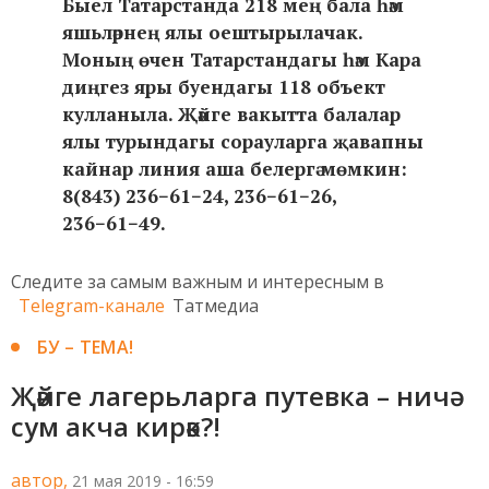
Быел Татарстанда 218 мең бала һәм
яшьләрнең ялы оештырылачак.
Моның өчен Татарстандагы һәм Кара
диңгез яры буендагы 118 объект
кулланыла. Җәйге вакытта балалар
ялы турындагы сорауларга җавапны
кайнар линия аша белергә мөмкин:
8(843) 236−61−24, 236−61−26,
236−61−49.
Следите за самым важным и интересным в
Telegram-канале
Татмедиа
БУ – ТЕМА!
Җәйге лагерьларга путевка – ничә
сум акча кирәк?!
автор,
21 мая 2019 - 16:59