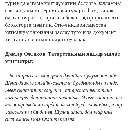
турында өстәмә мәгълүматны белергә, юлламны
сайлап, аны интернет аша түләргә һәм, кирәк
булган очракта, гаризага баланың портфолиосын
беркетергә мөмкин. Әти-әниләрнең шәхсән
катнашуы гаризаны раслау турында документ
килгәннән соң гына кирәк булачак.
Дамир Фәттахов, Татарстанның яшь
ләр эшләре
министры:
–
Без барлык хезмәтләрнең дә уңайлы булуын телибез.
Шуңа да әлеге онлайн-система булдырылды да инде.
Быел сынаганнан соң, аңа Татарстанның башка
лагерьләрен дә тоташтырачакбыз. Әлеге сайтта без
әти-әниләр һәм балалардан элемтә булдырачакбыз, алар
лагерьларга бәя бирәчәк. Шулай итеп, балалар ялы
системасын камилләштерелечәк.