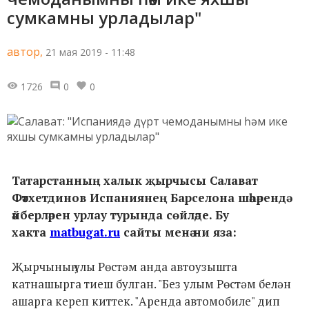
сумкамны урладылар"
автор,
21 мая 2019 - 11:48
1726
0
0
Татарстанның халык җырчысы Салават
Фәтхетдинов Испаниянең Барселона шәһәрендә
әйберләрен урлау турында сөйләде. Бу
хакта
matbugat.ru
сайты менә ни яза:
Җырчының улы Рөстәм анда автоузышта
катнашырга тиеш булган. "Без улым Рөстәм белән
ашарга кереп киттек. "Аренда автомобиле" дип