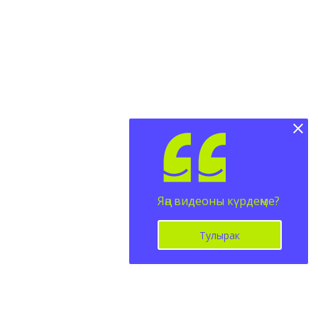
Яңа видеоны күрдеңме?
Тулырак