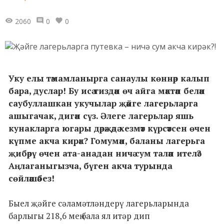
2060
0
0
Уку елы тәмамланырга санаулы көннәр калып
бара, дуслар! Бу исә тиздән өч айга мәктәп белән
саубуллашкан укучылар җәйге лагерьларга
ашыгачак, дигән сүз. Әлеге лагерьлар яшь
кунакларга югары дәрәҗәдә хезмәт күрсәтсен өчен
күпме акча кирәк? Гомумән, баланы лагерьга
җибәрү өчен ата-анадан ничә сум таләп ителә?
Аңлаганыгызча, бүген акча турында
сөйләшәбез!
Быел җәйге сәламәтләндерү лагерьларында
барлыгы 218,6 мең бала ял итәр дип