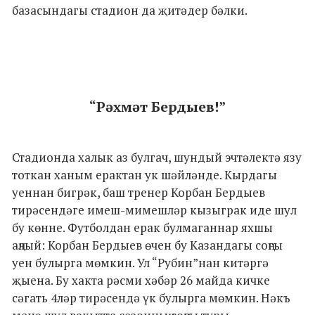
базасындагы стадион да җитәдер бәлки.
“Рәхмәт Бердыев!”
Стадионда халык аз булгач, шундый эчтәлектә язу
тоткан ханым ерактан ук шәйләнде. Кырдагы
уеннан бигрәк, баш тренер Корбан Бердыев
тирәсендәге имеш-мимешләр кызыграк иде шул
бу көнне. Футболдан ерак булмаганнар яхшы
аңлый: Корбан Бердыев өчен бу Казандагы соңгы
уен булырга мөмкин. Ул “Рубин”нан китәргә
җыена. Бу хакта рәсми хәбәр 26 майда кичке
сәгать 4ләр тирәсендә үк булырга мөмкин. Нәкъ