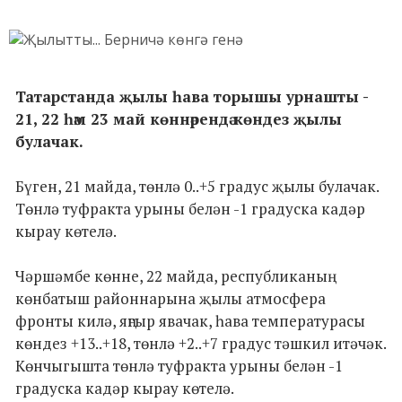
Татарстанда җылы һава торышы урнашты -
21, 22 һәм 23 май көннәрендә көндез җылы
булачак.
Бүген, 21 майда, төнлә 0..+5 градус җылы булачак.
Төнлә туфракта урыны белән -1 градуска кадәр
кырау көтелә.
Чәршәмбе көнне, 22 майда, республиканың
көнбатыш районнарына җылы атмосфера
фронты килә, яңгыр явачак, һава температурасы
көндез +13..+18, төнлә +2..+7 градус тәшкил итәчәк.
Көнчыгышта төнлә туфракта урыны белән -1
градуска кадәр кырау көтелә.