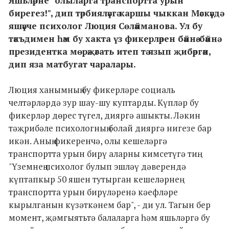
Яшьләрне "олыларга транспортта урын
бирегез!", дип тәрбияләүгә каршы чыккан Мәскәүдә
яшәүче психолог Люция Сөләйманова. Ул бу
тәкъдимен һәм бу хакта үз фикерләрен бәйнә-бәйнә
президентка мөрәҗәгать итеп тә язып җибәргән,
дип яза матбугат чаралары.
Люция ханымның бу фикерләре социаль
челтәрләрдә зур шау-шу куптарды. Күпләр бу
фикерләр дөрес түгел, дияргә ашыкты. Ләкин
тәҗрибәле психологның болай дияргә нигезе бар
икән. Аның фикеренчә, олы кешеләргә
транспортта урын бирү аларны кимсетүгә тиң.
"Үземнең психолог булып эшләү дәверендә
күптапкыр 50 яшен тутырган кешеләрнең
транспортта урын бирүләренә кәефләре
кырылганын күзәткәнем бар", - ди ул. Тагын бер
момент, җәмгыятьтә балаларга һәм яшьләргә бу