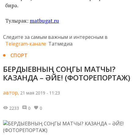
бирә.
Тулырак:
matbugat.ru
Следите за самым важным и интересным в
Telegram-канале
Татмедиа
СПОРТ
БЕРДЫЕВНЫҢ СОҢГЫ МАТЧЫ?
КАЗАНДА – ӘЙЕ! (ФОТОРЕПОРТАЖ)
автор,
21 мая 2019 - 11:23
2233
0
0