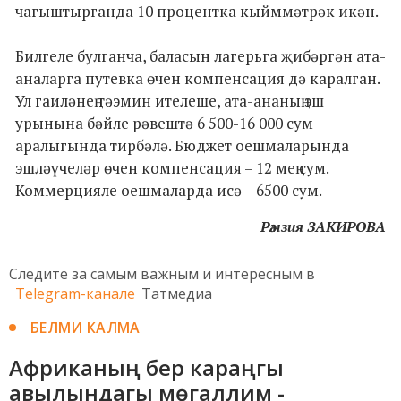
чагыштырганда 10 процентка кыйммәтрәк икән.
Билгеле булганча, баласын лагерьга җибәргән ата-
аналарга путевка өчен компенсация дә каралган.
Ул гаиләнең тәэмин ителеше, ата-ананың эш
урынына бәйле рәвештә 6 500-16 000 сум
аралыгында тирбәлә. Бюджет оешмаларында
эшләүчеләр өчен компенсация – 12 мең сум.
Коммерцияле оешмаларда исә – 6500 сум.
Рәмзия ЗАКИРОВА
Следите за самым важным и интересным в
Telegram-канале
Татмедиа
БЕЛМИ КАЛМА
Африканың бер караңгы
авылындагы мөгаллим -