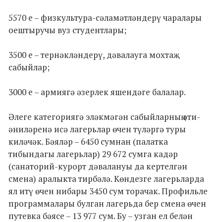
5570 е – физкультура-сәламәтләндерү чаралары
оештыручы вуз студентлары;
3500 е – тернәкләндерү, дәвалауга мохтаҗ
сабыйлар;
3000 е – армиягә әзерлек яшендәге балалар.
Әлеге категориягә эләкмәгән сабыйларның әти-
әниләренә исә лагерьлар өчен түләргә туры
киләчәк. Бәяләр – 6450 сумнан (палатка
тибындагы лагерьлар) 29 672 сумга кадәр
(санаторий-курорт дәвалануы да кертелгән
смена) аралыкта тирбәлә. Көндезге лагерьларда
ял итү өчен нибары 3450 сум торачак. Профильле
программалары булган лагерьда бер смена өчен
путевка бәясе – 13 977 сум. Бу – узган ел белән