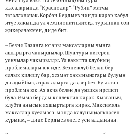
менә шул вакытта сезонның соңгы туры
кысаларында “Краснодар”-“Рубин” матчы
төгәлләнәчәк. Корбан Бердыев нинди карар кабул
итүе хакында ул чемпионатның соңгы турыннан соң
җикерәчәкмен, диде бит.
– Безне Казанга югары максатларны чынга
ашырырга чакырдылар. Шуңа туры китереп
уенчылар чакырылды. Ул вакытта клубның
проблемалары юк иде. Безнең клуб белән бер
еллык килешү бар, хезмәт хакының югары булуын
да аңлыйбыз, азрак алырга да әзербез. Бу яктан
проблема юк. Аз акча белән дә уңышка ирешеп
була. Әмма бердәм коллектив кирәк. Кызганыч,
клубта анысын яхшыртырга кирәк. Максималь
максатлар куелмаса, монда калуның мәгънәсен
күрмим, – диде Бердыев әлеге уен алдыннан.