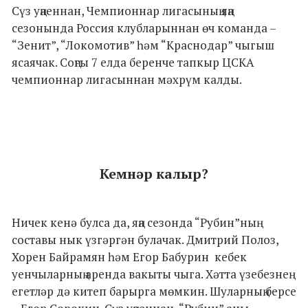
Сүз уңаеннан, Чемпионнар лигасының яңа
сезонында Россия клубларыннан өч команда –
“Зенит”, “Локомотив” һәм “Краснодар” чыгыш
ясаячак. Соңгы 7 елда беренче тапкыр ЦСКА
чемпионнар лигасыннан мәхрүм калды.
Кемнәр калыр?
Ничек кенә булса да, яңа сезонда “Рубин”ның
составы нык үзгәргән булачак. Дмитрий Полоз,
Хорен Байрамян һәм Егор Бабурин кебек
уенчыларның аренда вакыты чыга. Хәтта үзебезнең
егетләр дә китеп барырга мөмкин. Шуларның берсе