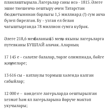
планлаштырыла. Лагерьлар саны исә - 1815. Әлеге
эшне тиешенчә оештыру өчен Татарстан
бюджетынннан барлыгы 1,5 миллиард (!) сум акча
бүлеп бирелгән. Бу – узган ел белән
чагыштырганда 78 миллион сумга күбрәк.
Әлеге 218,6 мең баланың 55 меңгә якыны лагерьларга
путевканы БУШЛАЙ алачак. Аларның:
17 145 е – сәләтле балалар, төрле олимпиада, бәйге
җиңүчеләре;
13 616 сы – катлаулы тормыш хәлендә калган
сабыйлар;
12 000 е – көндезге лагерьларда оештырылган
хезмәт һәм ял лагерьларына йөрүче мәктәп
укучылары;