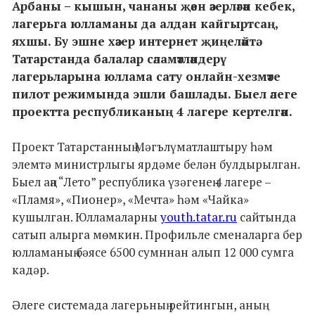
Арбаны – кышын, чананы җәен әзерләгән кебек,
лагерьга юлламаны да алдан кайгыртсаң,
яхшы. Бу эшне хәзер интернет җиңеләйтә.
Татарстанда балалар сәламәтләндерү
лагерьларына юллама сату онлайн-хезмәте
пилот режимында эшли башлады. Быел әлеге
проектта республиканың 4 лагере кертелгән.
Проект Татарстанның Мәгълүматлаштыру һәм
элемтә министрлыгы ярдәме белән булдырылган.
Быел аңа “Лето” республика үзәгенең 4 лагере –
«Пламя», «Пионер», «Мечта» һәм «Чайка»
кушылган. Юлламаларны
youth.tatar.ru
сайтында
сатып алырга мөмкин. Профильле сменаларга бер
юлламаның бәясе 6500 сумннан алып 12 000 сумга
кадәр.
Әлеге системада лагерьның рейтингын, аның