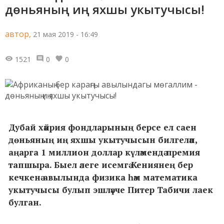
дөньяның иң яхшы укытучысы!
автор,
21 мая 2019 - 16:49
1521
0
0
Дубай хәйрия фондларының берсе ел саен
дөньяның иң яхшы укытучысын билгеләп,
аңарга 1 миллион доллар күләмендә премия
тапшыра. Быел әлеге исемгә Кениянең бер
кечкенә авылында физика һәм математика
укытучысы булып эшләүче Питер Табичи лаек
булган.