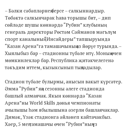
– Бәлки сәбәпләрнең берсе – салкыннардыр.
Төбәктә салкынчарак һава торышы бит, – дип
сөйләде шушы көннәрдә “Рубин” клубының
генераль директоры Рөстәм Сәйманов мәгълүм
спорт каналының “Инсайдеры” тапшыруында
“Казан Арена”га тамашачының аз йөрүе турында. –
Хыялыбыз бар – стадионны түбәле итү. Моның өчен
мөмкинлекләр бар. Республика җитәкчелегенә
тәкъдим иттем, кызыксынып тыңладылар.
Стадион түбәле булырмы, анысын вакыт күрсәтер.
Әмма “Рубин” яңа сезонны әлеге стадионда
башлый алмаячак. Якын көннәрдә “Казан
Арена”ны World Skills дөнья чемпионаты
ачылышы һәм ябылышына әзерли башлаячаклар.
Димәк, Үзәк стадионга әйләнеп кайтачакбыз.
Хәер, 5 мең тамашачы өчен “Рубин”ның үз