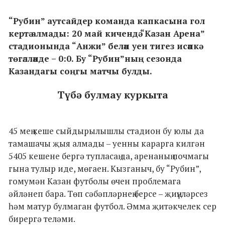
“Рубин” аутсайдер команда капкасына гол
кертә алмады: 20 май кичендә “Казан Арена”
стадионында “Анжи” белән уен тигез исәпкә
төгәлләнде – 0:0. Бу “Рубин”ның сезонда
Казандагы соңгы матчы булды.
Түбә булмау куркыта
45 мең кеше сыйдырылышлы стадион бу юлы да
тамашачы җыя алмады – уенны карарга килгән
5405 кешене бергә тупласаң да, аренаның почмагы
гына тулыр иде, мөгаен. Кызганыч, бу “Рубин”,
гомумән Казан футболы өчен проблемага
әйләнеп бара. Төп сәбәпләрнең берсе – җиңүләрсез
һәм матур булмаган футбол. Әмма җитәкчелек сер
бирергә теләми.