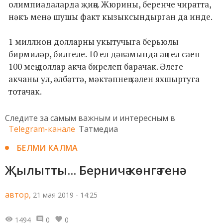
олимпиадаларда җиңә. Жюрины, беренче чиратта,
нәкъ менә шушы факт кызыксындырган да инде.
1 миллион долларны укытучыга берьюлы
бирмиләр, билгеле. 10 ел дәвамында аңа ел саен
100 мең доллар акча бирелеп барачак. Әлеге
акчаны ул, әлбәттә, мәктәпнең хәлен яхшыртуга
тотачак.
Следите за самым важным и интересным в
Telegram-канале
Татмедиа
БЕЛМИ КАЛМА
Җылытты... Берничә көнгә генә
автор,
21 мая 2019 - 14:25
1494
0
0