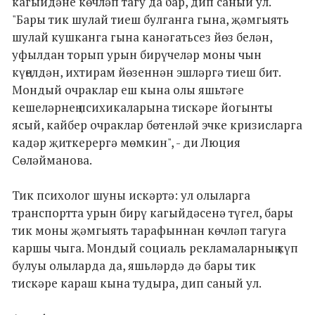
кагыйдәне көчләп тагу да бар, дип саный ул.
"Бары тик шулай тиеш булганга гына, җәмгыять
шулай кушканга гына канәгатьсез йөз белән,
уфылдан торып урын бирүчеләр моны чын
күңелдән, ихтирам йөзеннән эшләргә тиеш бит.
Мондый очраклар еш кына олы яшьтәге
кешеләрнең психикаларына тискәре йогынты
ясый, кайбер очраклар бөтенләй эчке кризисларга
кадәр җиткерергә мөмкин", - ди Люция
Сөләйманова.
Тик психолог шуны искәртә: ул олыларга
транспортта урын бирү кагыйдәсенә түгел, бары
тик моны җәмгыять тарафыннан көчләп тагуга
каршы чыга. Мондый социаль рекламаларның күп
булуы олыларда да, яшьләрдә дә бары тик
тискәре караш кына тудыра, дип саный ул.