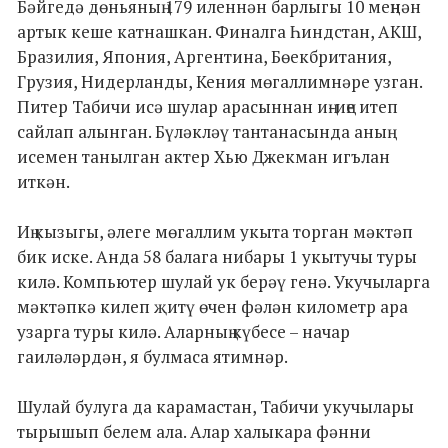
Бәйгедә дөньяның 179 иленнән барлыгы 10 меңнән
артык кеше катнашкан. Финалга Һиндстан, АКШ,
Бразилия, Япония, Аргентина, Бөекбритания,
Грузия, Нидерланды, Кения мөгаллимнәре узган.
Питер Табичи исә шулар арасыннан иң-иңе итеп
сайлап алынган. Бүләкләү тантанасында аның
исемен танылган актер Хью Джекман игълан
иткән.
Иң кызыгы, әлеге мөгаллим укыта торган мәктәп
бик иске. Анда 58 балага нибары 1 укытучы туры
килә. Компьютер шулай ук берәү генә. Укучыларга
мәктәпкә килеп җитү өчен фәлән километр ара
узарга туры килә. Аларның күбесе – начар
гаиләләрдән, я булмаса ятимнәр.
Шулай булуга да карамастан, Табичи укучылары
тырышып белем ала. Алар халыкара фәнни