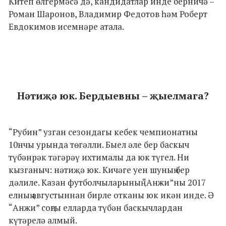
Китеп өлгермәсә дә, кандидатлар инде берничә –
Роман Шаронов, Владимир Федотов һәм Роберт
Евдокимов исемнәре атала.
Нәтиҗә юк. Бердыевны – җыелмага?
“Рубин” узган сезондагы кебек чемпионатны
10нчы урында төгәлли. Быел әле бер баскыч
түбәнрәк тәгәрәү ихтималы да юк түгел. Ни
кызганыч: нәтиҗә юк. Кичәге уен шуның бер
дәлиле. Казан футболчыларының “Анжи”ны 2017
елның августыннан бирле отканы юк икән инде. Ә
“Анжи” соңгы елларда түбән баскычлардан
күтәрелә алмый.