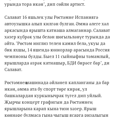
урында тора икән", дип сөйли артист.
Салават 16 яшьлек улы Рөстәмне Испаниягә
автоузышка алып килгән булган. Әмма әлеге хәл
аркасында ярышта катнаша алмаганнар. Салават
хәзер күбрәк улы белән шөгыльләнүе турында да
әйтә. "Рөстәм инглиз телен камил белә, укуы да
бик яхшы, 14 яшендә юниорлар арасында Россия
чемпионы булды. Быел 11 сыйныфны тәмамлый,
ярышларда әзрәк катнашыр, БДИ бирәсе бар", ди
Салават.
Рөстәмнең машинада әйләнеп капланганы да бар
икән, әмма ата бу спорт төре кирәк, ул
башкалардан куркынычрак түгел дип уйлый.
Җырчы концерт графигын да Рөстәмнең
ярышларына карап кына төзи хәзер. Ярыш
көннәре булмаса гына чыгыш ясарга ризалыгын