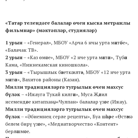
«Татар телендәге балалар өчен кыска метражлы
фильмнар» (мәктәпләр, студияләр)
1 урын
– «Генерал», МБОУ «Арча 6 нчы урта мәктәбе»,
«Балачак ТВ».
2 урын
– «Каз өмәсе», МБОУ «2 нче урта мәктәп», Түбән
Кама, «Нижнекамская киношкола».
3 урын
– «Тырышлык бәхеткә илтә», МБОУ «12 нче урта
мәктәп», Вахитов районы (Казан).
Милли традицияләргә тугрылык өчен махсус
бүләк
– «Ижауга Тукай килгән», Муса Җәлил
исемендәге китапханә, «Чулпан» балалар үзәге (Ижау).
Милли традицияләргә тугрылык өчен махсус
бүләк
– «Әбиемнең серле рецепты», Буа шәһәре «Өстәмә
белем бирү үзәге», «Медиатворчество «Контент»
берләшмәсе.