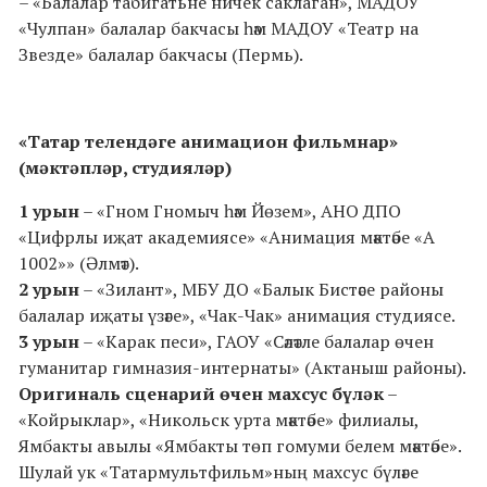
– «Балалар табигатьне ничек саклаган», МАДОУ
«Чулпан» балалар бакчасы һәм МАДОУ «Театр на
Звезде» балалар бакчасы (Пермь).
«Татар телендәге анимацион фильмнар»
(мәктәпләр, студияләр)
1 урын
– «Гном Гномыч һәм Йөзем», АНО ДПО
«Цифрлы иҗат академиясе» «Анимация мәктәбе «А
1002»» (Әлмәт).
2 урын
– «Зилант», МБУ ДО «Балык Бистәсе районы
балалар иҗаты үзәге», «Чак-Чак» анимация студиясе.
3 урын
– «Карак песи», ГАОУ «Сәләтле балалар өчен
гуманитар гимназия-интернаты» (Актаныш районы).
Оригиналь сценарий өчен махсус бүләк
–
«Койрыклар», «Никольск урта мәктәбе» филиалы,
Ямбакты авылы «Ямбакты төп гомуми белем мәктәбе».
Шулай ук «Татармультфильм»ның махсус бүләге