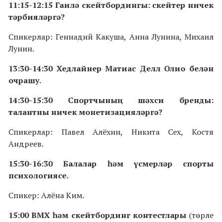
11:15-12:15 Гаилә скейтбордингы: скейтер ничек
тәрбияләргә?
Спикерлар: Геннадий Какуша, Анна Лунина, Михаил
Лунин.
13:30-14:30 Хедлайнер Матиас Делл Олио белән
очрашу.
14:30-15:30 Спортчының шәхси бренды:
талантны ничек монетизацияләргә?
Спикерлар: Павел Алёхин, Никита Сех, Костя
Андреев.
15:30-16:30 Балалар һәм үсмерләр спорты
психологиясе.
Спикер: Алёна Ким.
15:00 BMX һәм скейтбординг контестлары
(төрле