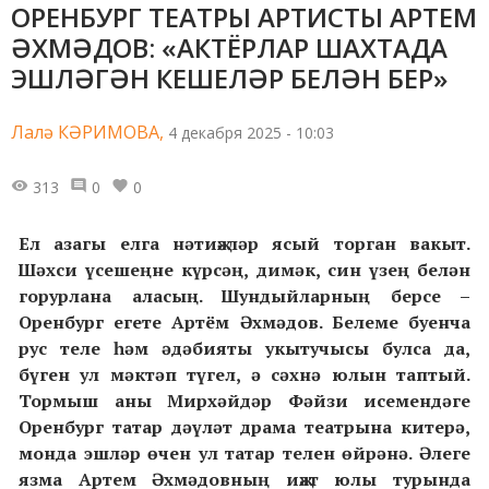
ОРЕНБУРГ ТЕАТРЫ АРТИСТЫ АРТЕМ
ӘХМӘДОВ: «АКТЁРЛАР ШАХТАДА
ЭШЛӘГӘН КЕШЕЛӘР БЕЛӘН БЕР»
Лалә КӘРИМОВА,
4 декабря 2025 - 10:03
313
0
0
Ел азагы елга нәтиҗәләр ясый торган вакыт.
Шәхси үсешеңне күрсәң, димәк, син үзең белән
горурлана аласың. Шундыйларның берсе –
Оренбург егете Артём Әхмәдов. Белеме буенча
рус теле һәм әдәбияты укытучысы булса да,
бүген ул мәктәп түгел, ә сәхнә юлын таптый.
Тормыш аны Мирхәйдәр Фәйзи исемендәге
Оренбург татар дәүләт драма театрына китерә,
монда эшләр өчен ул татар телен өйрәнә. Әлеге
язма Артем Әхмәдовның иҗат юлы турында