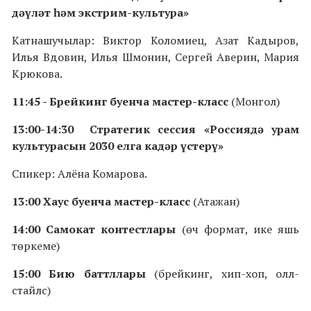
дәүләт һәм экстрим-культура»
Катнашучылар: Виктор Коломиец, Азат Кадыров,
Илья Вдовин, Илья Шмонин, Сергей Аверин, Мария
Крюкова.
11:45 - Брейкинг буенча мастер-класс
(Монгол)
13:00-14:30 Стратегик сессия «Россиядә урам
культурасын 2030 елга кадәр үстерү»
Спикер: Алёна Комарова.
13:00 Хаус буенча мастер-класс
(Атажан)
14:00 Самокат контестлары
(өч формат, ике яшь
төркеме)
15:00 Бию баттллары
(брейкинг, хип-хоп, олл-
стайлс)