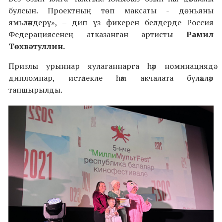
булсын. Проектның төп максаты - дөньяны
ямьләндерү», – дип үз фикерен белдерде Россия
Федерациясенең атказанган артисты
Рамил
Төхвәтуллин.
Призлы урыннар яулаганнарга һәр номинациядә
дипломнар, истәлекле һәм акчалата бүләкләр
тапшырылды.