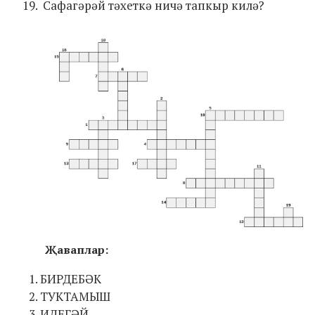
Сафагәрәй тәхеткә ничә тапкыр килә?
Җаваплар:
БИРДЕБӘК
ТУКТАМЫШ
ИДЕГӘЙ