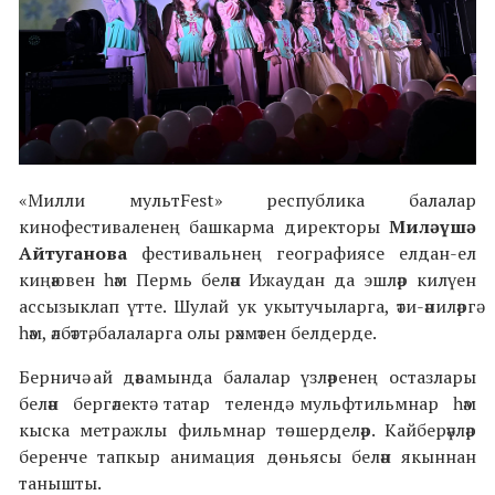
«Милли мультFest» республика балалар
кинофестиваленең башкарма директоры
Миләүшә
Айтуганова
фестивальнең географиясе елдан-ел
киңәювен һәм Пермь белән Ижаудан да эшләр килүен
ассызыклап үтте. Шулай ук укытучыларга, әти-әниләргә
һәм, әлбәттә, балаларга олы рәхмәтен белдерде.
Берничә ай дәвамында балалар үзләренең остазлары
белән бергәлектә татар телендә мульфтильмнар һәм
кыска метражлы фильмнар төшерделәр. Кайберәүләр
беренче тапкыр анимация дөньясы белән якыннан
танышты.