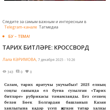
Следите за самым важным и интересным в
Telegram-канале
Татмедиа
БУ – ТЕМА!
ТАРИХ БИТЛӘРЕ: КРОССВОРД
Лалә КӘРИМОВА,
7 декабря 2025 - 10:26
343
0
0
Сәлам, тарих яратучы укучыбыз! 2025 елның
соңгы санында ел буена сузылган «Тарих
битләре» рубрикасы тәмамланды. Без сезнең
белән Бөек Болгардан башланып Казан
ханлыгына кадәр үсеп җиткән татар халкы