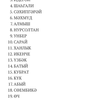
ШАҺГАЛИ
СӘХИПГӘРӘЙ
МӘХМҮД
АЛМЫШ
НУРСОЛТАН
УНБЕР
САРАЙ
ХАНЛЫК
ИКЕНЧЕ
ҮЗБӘК
БАТЫЙ
КУБРАТ
КҮК
АБЫЙ
СӨЕМБИКӘ
ӨЧ