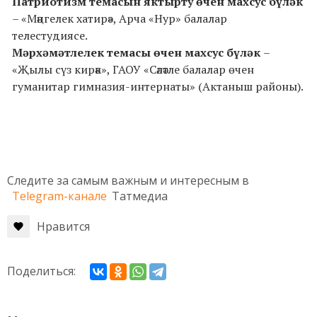
Патриотизм темасын яктырту өчен махсус
бүләк
– «Мәңгелек хатирә», Арча «Нур» балалар
телестудиясе.
Мәрхәмәтлелек темасы өчен махсус
бүләк
–
«Җылы сүз кирәк», ГАОУ «Сәләтле балалар өчен
гуманитар гимназия-интернаты» (Актаныш районы).
Следите за самым важным и интересным в
Telegram-канале
Татмедиа
Нравится
Поделиться: