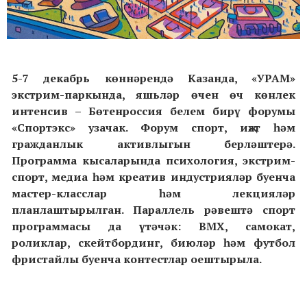
5-7 декабрь көннәрендә Казанда, «УРАМ»
экстрим-паркында, яшьләр өчен өч көнлек
интенсив – Бөтенроссия белем бирү форумы
«Спортэкс» узачак. Форум спорт, иҗат һәм
гражданлык активлыгын берләштерә.
Программа кысаларында психология, экстрим-
спорт, медиа һәм креатив индустрияләр буенча
мастер-класслар һәм лекцияләр
планлаштырылган. Параллель рәвештә спорт
программасы да үтәчәк: BMX, самокат,
роликлар, скейтбординг, биюләр һәм футбол
фристайлы буенча контестлар оештырыла.