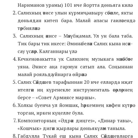
Нариманов урамы) 101 нче йортта дөньяга килә.
Салихның әтисе улын күрмичә, авыру сәбәпле, якты
дөньядан китеп бара. Малай апасы гаиләсендә
тәрбияләнә.
Салихның әнисе
–
Мәхүбҗамал. Ул ун бала таба.
Тик бары тик икесе: Әминә белән Салих кына исән-
сау үсәләр. Калганнары үлә.
Кечкенә вакытта ук Салихнең музыкага мәхәббәте
уяна. Әнисе аңа гармун сатып ала. Соңыннан
малай рояльдә уйнарга өйрәнә.
Салих Сәйдәшев тарафыннан 20 нче елларда иҗат
ителгән иң күренекле инструменталь әсәрләрнең
берсе – «Совет Армиясе маршы».
Холкы буенча ул йомшак, һәркемнең кәефен күтәрә
торган, иркен күңелле була.
Композиторның «Әдрән диңгез», «Динар тавы»,
«Кошчык» дигән җырлары дөньякүләм таныла.
Габдулла Тукай еш кына Салих Сәйдәшевларга