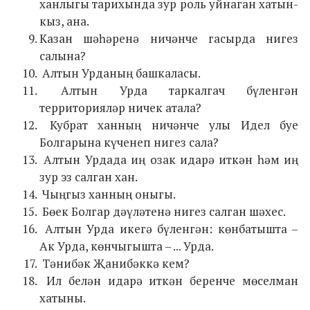
ханлыгы тарихында зур роль уйнаган хатын-
кыз, ана.
Казан шәһәренә ничәнче гасырда нигез
салына?
Алтын Урданың башкаласы.
Алтын Урда таркалгач бүленгән
территорияләр ничек атала?
Кубрат ханның ничәнче улы Идел буе
Болгарына күченеп нигез сала?
Алтын Урдада иң озак идарә иткән һәм иң
зур эз салган хан.
Чыңгыз ханның оныгы.
Бөек Болгар дәүләтенә нигез салган шәхес.
Алтын Урда икегә бүленгән: көнбатышта –
Ак Урда, көнчыгышта – ... Урда.
Тәнибәк Җанибәккә кем?
Ил белән идарә иткән беренче мөселман
хатыны.