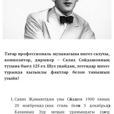
Татар профессиональ музыкасына нигез салучы,
композитор, дирижер –
Салих Сәйдәшовның
тууына быел 125 ел. Шул уңайдан, легендар шәхес
турында кызыклы фактлар белән танышып
узыйк!
Салих Җамалетдин улы Сәйдәшев 1900 елның
20 ноябрендә (яңа стиль белән 3 декабрьдә)
Казанның Зур мещан урамындагы (хәзер