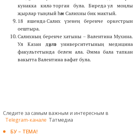
кунакка килә торган була. Биредә ул моңлы
җырлар тыңлый һәм Салихны бик мактый.
18 яшендә Салих үзенең беренче оркестрын
оештыра.
Салихның беренче хатыны – Валентина Мухина.
Ул Казан дәүләт университетының медицина
факультетында белем ала. Әмма бала тапкан
вакытта Валентина вафат була.
Следите за самым важным и интересным в
Telegram-канале
Татмедиа
БУ – ТЕМА!