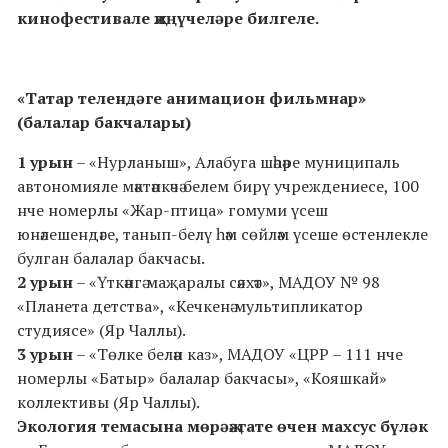
кинофестивале җиңүчеләре билгеле.
«Татар телендәге анимацион фильмнар»
(балалар бакчалары)
1 урын
– «Нурланыш», Алабуга шәһәре муниципаль
автономияле мәктәпкәчә белем бирү учреждениесе, 100
нче номерлы «Жар-птица» гомуми үсеш
юнәлешендәге, танып-белү һәм сөйләм үсеше өстенлекле
булган балалар бакчасы.
2 урын
– «Үткәнгә маҗаралы сәяхәт», МАДОУ № 98
«Планета детства», «Кечкенә мультипликатор
студиясе» (Яр Чаллы).
3 урын
– «Төлке белән каз», МАДОУ «ЦРР – 111 нче
номерлы «Батыр» балалар бакчасы», «Кояшкай»
коллективы (Яр Чаллы).
Экология темасына мөрәҗәгате өчен махсус бүләк