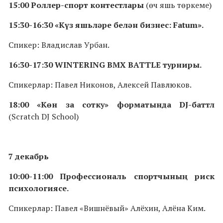
15:00 Роллер-спорт контестлары
(өч яшь төркеме)
15:30-16:30 «Күз яшьләре белән бизнес: Fatum».
Спикер: Владислав Урбан.
16:30-17:30 WINTERING BMX BATTLE турниры.
Спикерлар: Павел Никонов, Алексей Павлюков.
18:00 «Көн за сотку» форматында DJ-баттл
(Scratch DJ School)
7 декабрь
10:00-11:00 Профессиональ спортчының риск
психологиясе.
Спикерлар: Павел «Вишнёвый» Алёхин, Алёна Ким.