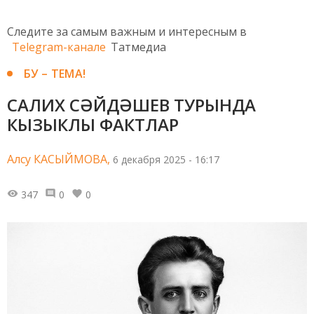
Следите за самым важным и интересным в
Telegram-канале
Татмедиа
БУ – ТЕМА!
САЛИХ СӘЙДӘШЕВ ТУРЫНДА
КЫЗЫКЛЫ ФАКТЛАР
Алсу КАСЫЙМОВА,
6 декабря 2025 - 16:17
347
0
0