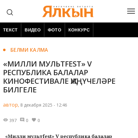
ТЕКСТ
ВИДЕО
ФОТО
КОНКУРС
БЕЛМИ КАЛМА
«МИЛЛИ МУЛЬТFEST» V
РЕСПУБЛИКА БАЛАЛАР
КИНОФЕСТИВАЛЕ ҖИҢҮЧЕЛӘРЕ
БИЛГЕЛЕ
автор,
8 декабря 2025 - 12:46
397
0
0
«Милли мультfest» V республика балалар