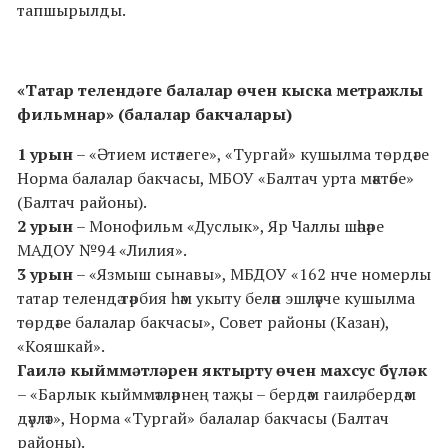
тапшырылды.
«Татар телендәге балалар өчен кыска метражлы
фильмнар» (балалар бакчалары)
1 урын
– «Әтием истәлеге», «Тургай» кушылма төрдәге
Норма балалар бакчасы, МБОУ «Балтач урта мәктәбе»
(Балтач районы).
2 урын
– Монофильм «Дуслык», Яр Чаллы шәһәре
МАДОУ №94 «Лилия».
3 урын
– «Язмыш сынавы», МБДОУ «162 нче номерлы
татар телендә тәрбия һәм укыту белән эшләүче кушылма
төрдәге балалар бакчасы», Совет районы (Казан),
«Кояшкай».
Гаилә кыйммәтләрен яктырту өчен махсус бүләк
– «Барлык кыйммәтләрнең таҗы – бердәм гаилә, бердәм
дәүләт», Норма «Тургай» балалар бакчасы (Балтач
районы).