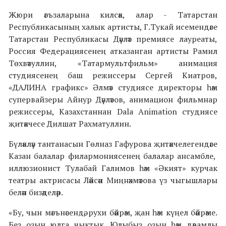
Жюри әгъзаларына килсәк, алар - Татарстан
Республикасының халык артисты, Г.Тукай исемендәге
Татарстан Республикасы Дәүләт премиясе лауреаты,
Россия Федерациясенең атказанган артисты Рамил
Төхвәтуллин, «Татармультфильм» анимация
студиясенең баш режиссеры Сергей Киатров,
«ДАЛИНА графикс» Әлмәт студиясе директоры һәм
супервайзеры Айнур Дәүләтов, анимацион фильмнар
режиссеры, Казахстаннан Dala Animation студиясе
җитәкчесе Дилшат Рахматуллин.
Бүләкләү тантанасын Гөлназ Гафурова җитәкчелегендәге
Казан балалар филармониясенең балалар ансамбле,
иллюзионист Тулабай Галимов һәм «Әкият» курчак
театры актрисасы Ләйсән Миңнәхмәтова үз чыгышлары
белән бизәделәр.
«Бу, чын мәгънәсендә, рухи бәйрәм, җан һәм күңел бәйрәме.
Без озын юлга чыктык. Юлыбыз озын һәм дәвамлы