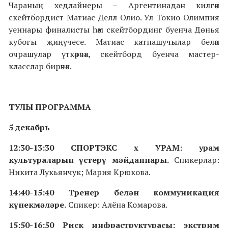
Чараның хедлайнеры – Аргентинадан килгән
скейтбордист Матиас Делл Олио. Ул Токио Олимпия
уеннары финалисты һәм скейтбординг буенча Дөнья
кубогы җиңүчесе. Матиас катнашучылар белән
очрашулар үткәрәчәк, скейтборд буенча мастер-
класслар бирәчәк.
ТУЛЫ ПРОГРАММА
5 декабрь
12:30
-
13:30 СПОРТЭКС х УРАМ: урам
культураларын үстерү мәйданнары.
Спикерлар:
Никита Лукьянчук; Мария Крюкова.
14:40-15:40
Т
ренер белән коммуникация
күнекмәләре.
Спикер: Алёна Комарова.
15:50-16:50 Риск инфраструктурасы: экстрим