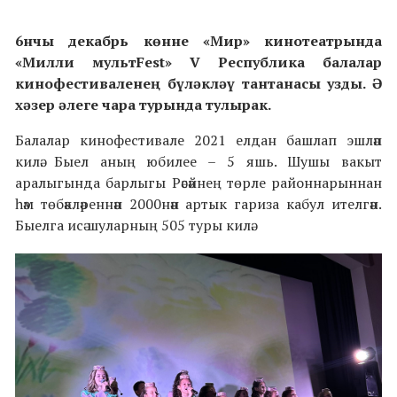
6нчы декабрь көнне «Мир» кинотеатрында
«Милли мультFest» V Республика балалар
кинофестиваленең бүләкләү тантанасы узды. Ә
хәзер әлеге чара турында тулырак.
Балалар кинофестивале 2021 елдан башлап эшләп
килә. Быел аның юбилее – 5 яшь. Шушы вакыт
аралыгында барлыгы Рәсәйнең төрле районнарыннан
һәм төбәкләреннән 2000нән артык гариза кабул ителгән.
Быелга исә шуларның 505 туры килә.