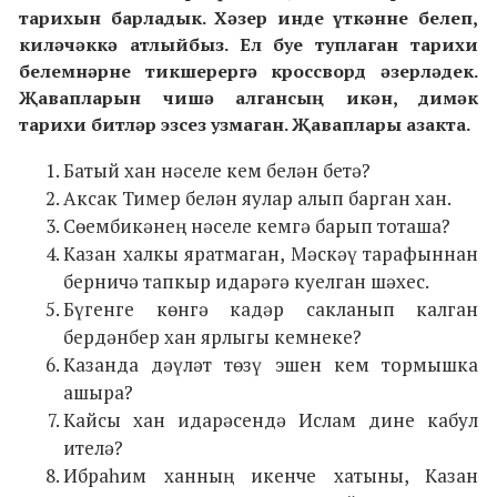
тарихын барладык. Хәзер инде үткәнне белеп,
киләчәккә атлыйбыз. Ел буе туплаган тарихи
белемнәрне тикшерергә кроссворд әзерләдек.
Җавапларын чишә алгансың икән, димәк
тарихи битләр эзсез узмаган. Җаваплары азакта.
Батый хан нәселе кем белән бетә?
Аксак Тимер белән яулар алып барган хан.
Сөембикәнең нәселе кемгә барып тоташа?
Казан халкы яратмаган, Мәскәү тарафыннан
берничә тапкыр идарәгә куелган шәхес.
Бүгенге көнгә кадәр сакланып калган
бердәнбер хан ярлыгы кемнеке?
Казанда дәүләт төзү эшен кем тормышка
ашыра?
Кайсы хан идарәсендә Ислам дине кабул
ителә?
Ибраһим ханның икенче хатыны, Казан