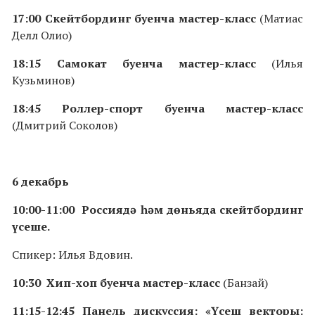
17:00 Скейтбординг буенча мастер-класс
(Матиас
Делл Олио)
18:15 Самокат буенча мастер-класс
(Илья
Кузьминов)
18:45 Роллер-спорт буенча мастер-класс
(Дмитрий Соколов)
6 декабрь
10:00-11:00 Россиядә һәм дөньяда скейтбординг
үсеше.
Спикер: Илья Вдовин.
10:30 Хип-хоп буенча мастер-класс
(Банзай)
11:15-12:45 Панель дискуссия: «Үсеш векторы: