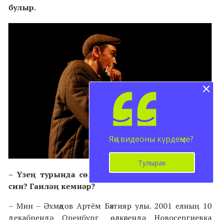
булыр.
Яңа видеоны күрдеңме?
Тулырак
– Үзең турында сөйлә. Ничә яшь, кайсы яктан
син? Гаиләң кемнәр?
–
Мин – Әхмәдов Артём Бәхтияр улы. 2001 елның 10
декабрендә Оренбург өлкәсендә Новосергиевка