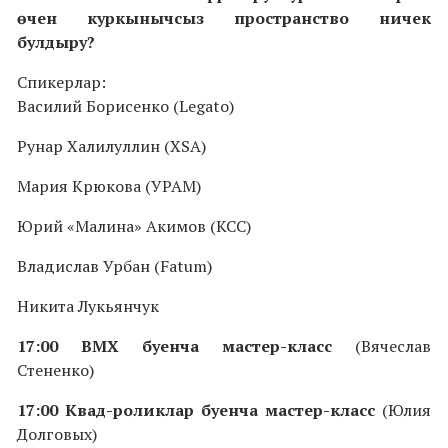
өчен куркынычсыз пространство ничек
булдыру?
Спикерлар:
Василий Борисенко (Legato)
Рунар Халилуллин (XSA)
Мария Крюкова (УРАМ)
Юрий «Малина» Акимов (КСС)
Владислав Урбан (Fatum)
Никита Лукьянчук
17:00 BMX буенча мастер-класс
(Вячеслав
Стененко)
17:00
Квад-роликлар буенча мастер-класс
(Юлия
Долговых)