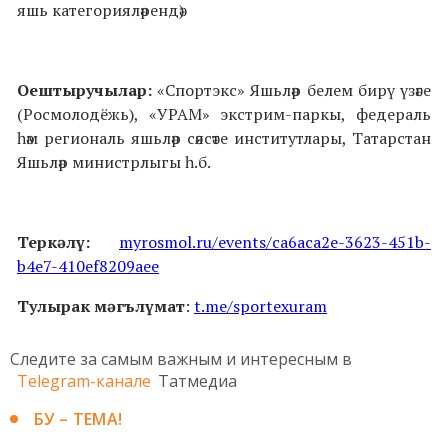
яшь категорияләрендә)
Оештыручылар:
«Спортэкс» Яшьләр белем бирү үзәге
(Росмолодёжь), «УРАМ» экстрим-паркы, федераль
һәм региональ яшьләр сәясәте институтлары, Татарстан
Яшьләр министрлыгы һ.б.
Теркәлү
:
myrosmol.ru/events/ca6aca2e-3623-451b-
b4e7-410ef8209aee
Тулырак мәгълүмат
:
t.me/sportexuram
Следите за самым важным и интересным в
Telegram-канале
Татмедиа
БУ – ТЕМА!