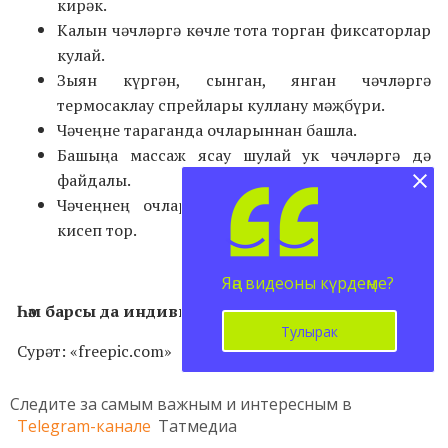
кирәк.
Калын чәчләргә көчле тота торган фиксаторлар
кулай.
Зыян күргән, сынган, янган чәчләргә
термосаклау спрейлары куллану мәҗбүри.
Чәчеңне тараганда очларыннан башла.
Башыңа массаж ясау шулай ук чәчләргә дә
файдалы.
Чәчеңнең очларын икеләнгән саен тигезләп
кисеп тор.
Яңа видеоны күрдеңме?
Һәм барсы да индивидуаль икәнен онытма.
Тулырак
Сурәт: «freepic.com»
Следите за самым важным и интересным в
Telegram-канале
Татмедиа