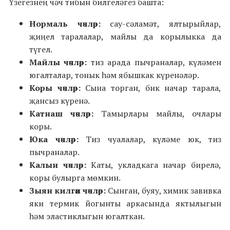
Үзегезнең чәч тибын билгеләгез башта:
Нормаль чәчләр:
сау-сәламәт, ялтырыйлар,
җиңел таралалар, майлы да корылыкка да
түгел.
Майлы чәчләр:
тиз арада пычраналар, күләмен
югалталар, тонык һәм ябышкак күренәләр.
Коры чәчләр:
Сына торган, бик начар тарала,
җансыз күренә.
Катнаш чәчләр
:
Тамырлары майлы, очлары
коры.
Юка чәчләр:
Тиз чуалалар, күләме юк, тиз
пычраналар.
Калын чәчләр:
Каты, укладкага начар бирелә,
коры булырга мөмкин.
Зыян килгән чәчләр:
Сынган, буяу, химик завивка
яки термик йогынты аркасында яктылыгын
һәм эластиклыгын югалткан.