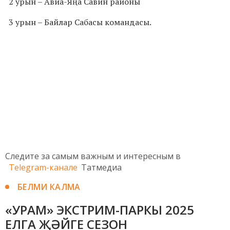
2 урын – Авиа-Яңа Савин районы
3 урын – Байлар Сабасы командасы.
Следите за самым важным и интересным в
Telegram-канале
Татмедиа
БЕЛМИ КАЛМА
«УРАМ» ЭКСТРИМ-ПАРКЫ 2025
ЕЛГА ҖӘЙГЕ СЕЗОН