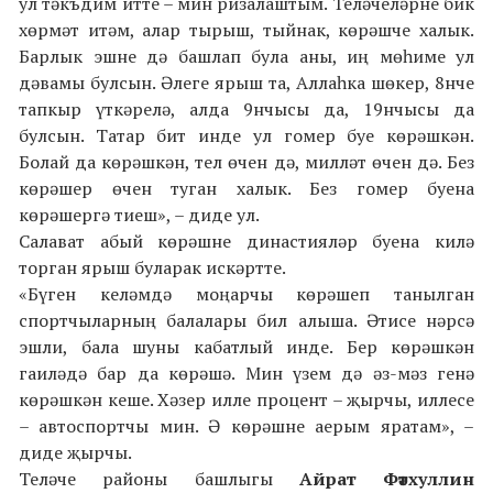
ул тәкъдим итте – мин ризалаштым. Теләчеләрне бик
хөрмәт итәм, алар тырыш, тыйнак, көрәшче халык.
Барлык эшне дә башлап була аны, иң мөһиме ул
дәвамы булсын. Әлеге ярыш та, Аллаһка шөкер, 8нче
тапкыр үткәрелә, алда 9нчысы да, 19нчысы да
булсын. Татар бит инде ул гомер буе көрәшкән.
Болай да көрәшкән, тел өчен дә, милләт өчен дә. Без
көрәшер өчен туган халык. Без гомер буена
көрәшергә тиеш», – диде ул.
Салават абый көрәшне династияләр буена килә
торган ярыш буларак искәртте.
«Бүген келәмдә моңарчы көрәшеп танылган
спортчыларның балалары бил алыша. Әтисе нәрсә
эшли, бала шуны кабатлый инде. Бер көрәшкән
гаиләдә бар да көрәшә. Мин үзем дә әз-мәз генә
көрәшкән кеше. Хәзер илле процент – җырчы, иллесе
– автоспортчы мин. Ә көрәшне аерым яратам», –
диде җырчы.
Теләче районы башлыгы
Айрат Фәтхуллин