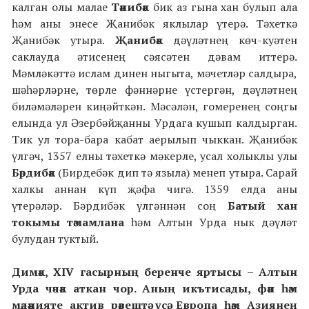
калган олы малае
Тәнибәк
бик аз гына хан булып ала
һәм аны энесе Җанибәк яклылар үтерә. Тәхеткә
Җанибәк утыра.
Җанибәк
дәүләтнең көч-куәтен
саклауда әтисенең сәясәтен дәвам иттерә.
Мәмләкәттә ислам динен ныгыта, мәчетләр салдыра,
шәһәрләрне, төрле фәннәрне үстергән, дәүләтнең
биләмәләрен киңәйткән. Мәсәлән, гомеренең соңгы
елында ул Әзербәйҗанны Урдага кушып калдырган.
Тик ул тора-бара кабат аерылып чыккан. Җанибәк
үлгәч, 1357 елны тәхеткә мәкерле, усал холыклы улы
Бәрдибә
к
(Бирдебәк дип тә языла) менеп утыра. Сарай
халкы аннан күп җәфа чигә. 1359 елда аны
үтерәләр. Бәрдибәк үлгәннән соң
Батый
хан
токымы тәмамлана
һәм Алтын Урда нык дәүләт
булудан туктый.
Димәк,
X
IV гасырның беренче яртысы – Алтын
Урда
чәчәк атка
н чор. Аның икътисады, фән һәм
мәдәнияте актив рәвештә үсә. Европа һәм Азиянең