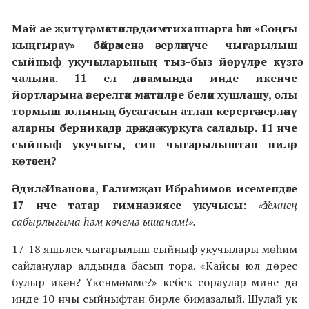
Май ае җитүгә, мәктәпләрдә имтиханнарга һәм «Соңгы
кыңгырау» бәйрәменә әзерләнүче чыгарылыш
сыйныф укучыларының тыз-быз йөрүләре күзгә
чалына. 11 ел дәвамында инде икенче
йортларына әверелгән мәктәпләре белән хушлашу, олы
тормыш юлының бусагасын атлап керергә әзерләнү
аларны берникадәр дәрәҗәдә куркуга саладыр. 11 нче
сыйныф укучысы, син чыгарылыштан ниләр
көтәсең?
Әдилә Иванова, Галимҗан Ибраһимов исемендәге
17 нче татар гимназиясе укучысы:
«Үземнең
сабырлыгыма һәм көчемә ышанам!».
17-18 яшьлек чыгарылыш сыйныф укучылары мөһим
сайланулар алдында басып тора. «Кайсы юл дөрес
булыр икән? Үкенмәмме?» кебек сораулар мине дә
инде 10 нчы сыйныфтан бирле бимазалый. Шулай ук