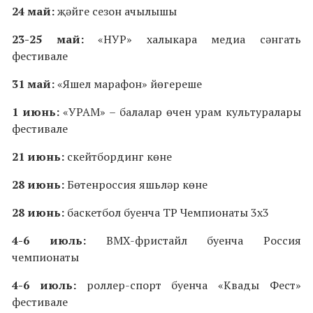
24 май:
җәйге сезон ачылышы
23-25 май:
«НУР» халыкара медиа сәнгать
фестивале
31 май:
«Яшел марафон» йөгереше
1 июнь:
«УРАМ» – балалар өчен урам культуралары
фестивале
21 июнь:
скейтбординг көне
28 июнь:
Бөтенроссия яшьләр көне
28 июнь:
баскетбол буенча ТР Чемпионаты 3х3
4-6 июль:
BMX-фристайл буенча Россия
чемпионаты
4-6 июль:
роллер-спорт буенча «Квады Фест»
фестивале