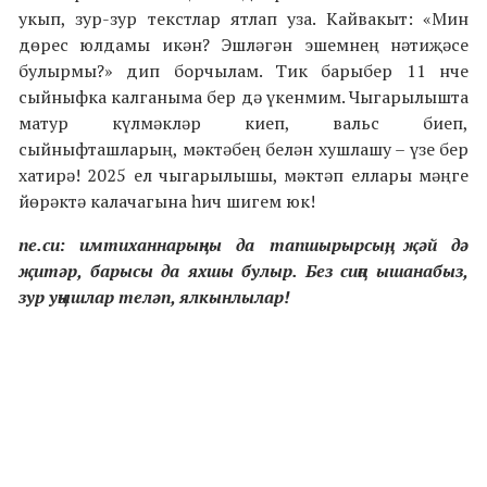
укып, зур-зур текстлар ятлап уза. Кайвакыт: «Мин
дөрес юлдамы икән? Эшләгән эшемнең нәтиҗәсе
булырмы?» дип борчылам. Тик барыбер 11 нче
сыйныфка калганыма бер дә үкенмим. Чыгарылышта
матур күлмәкләр киеп, вальс биеп,
сыйныфташларың, мәктәбең белән хушлашу – үзе бер
хатирә! 2025 ел чыгарылышы, мәктәп еллары мәңге
йөрәктә калачагына һич шигем юк!
пе.си: имтиханнарыңны да тапшырырсың, җәй дә
җитәр, барысы да яхшы булыр. Без сиңа ышанабыз,
зур уңышлар теләп, ялкынлылар!