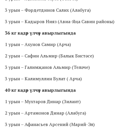
3 урын – Фәрдетдинов Салих (Алабуга)
3 урын – Кадыров Нияз (Авиа-Яңа Савин районы)
36 кг кадәр үлчәү авырлыгында
1 урын – Ахунов Самир (Арча)
2 урын – Сафин Альмир (Балык Бистәсе)
3 урын – Галимҗанов Альмир (Теләче)
3 урын – Кәлимуллин Булат ( Арча)
40 кг кадәр үлчәү авырлыгында
1 урын – Мухтаров Динар (Зилант)
2 урын – Артамонов Динар (Алабуга)
3 урын – Афанасьев Арсений (Марий-Эл)