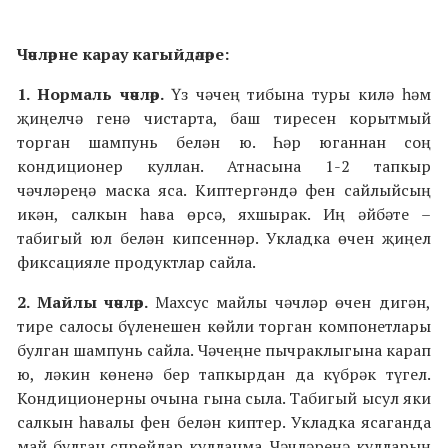
Чәчләрне карау кагыйдәләре:
1. Нормаль чәчләр.
Үз чәчең тибына туры килә һәм
җиңелчә генә чистарта, баш тиресен корытмый
торган шампунь белән ю. Һәр юганнан соң
кондиционер куллан. Атнасына 1-2 тапкыр
чәчләреңә маска яса. Киптергәндә фен сайлыйсың
икән, салкын һава өрсә, яхшырак. Иң әйбәте –
табигый юл белән кипсеннәр. Укладка өчен җиңел
фиксацияле продуктлар сайла.
2.
Майлы чәчләр.
Махсус майлы чәчләр өчен дигән,
тире салосы бүленешен көйли торган компонетлары
булган шампунь сайла. Чәчеңне пычраклыгына карап
ю, ләкин көненә бер тапкырдан да күбрәк түгел.
Кондиционерны очына гына сыла. Табигый ысул яки
салкын һавалы фен белән киптер. Укладка ясаганда
май булган спрейлар кулланма. Чәчләреңә кулларың