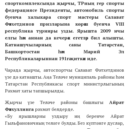
спорткомплексында җырчы, ТРның гер спорты
федерациясе Президенты, автомобиль спорты
буенча халыкара спорт мастеры Салават
Фәтхетдинов призларына көрәш буенча VIII
республика турниры узды. Ярышта 2009 нчы
елгы һәм аннан да кечерәк егетләр бил алышты.
Катнашучыларның саны Татарстан,
Башкортостан һәм Марий Эл
Республикаларыннан 191гә җиткән иде.
Чарада җырчы, автоспортчы Салават Фәтхетдинов
үзе дә катнашты. Аңа Теләче муниципаль районы һәм
Татарстан Республикасы спорт министрлыгының
Рәхмәт хаты тапшырылды.
Җырчы үзе Теләче районы башлыгы
Айрат
Фәтхуллинга
рәхмәт белдерде.
«Бу ярышларны уздыру иң беренче Айрат
Гыльфановичның теләге булды. Без күптәнге дуслар,