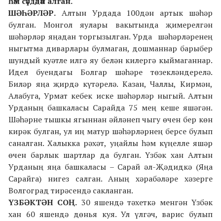
һәм сәүдәдән алган.
ШӘҺӘРЛӘР.
Алтын Урдада 100дән артык шәһәр
булган. Монгол яулары вакытында җимерелгән
шәһәрләр яңадан торгызылган. Урда шәһәрләренең
ныгытма диварлары булмаган, дошманнар барыбер
шундый куәтле илгә яу белән килергә кыймаганнар.
Идел буендагы Болгар шәһәре төзекләндерелә.
Биләр яңа җирдә күтәрелә. Казан, Чаллы, Кирмән,
Алабуга, Урмат кебек иске шәһәрләр ныгый. Алтын
Урданың башкаласы Сарайда 75 мең кеше яшәгән.
Шәһәрне тышкы ягыннан әйләнеп чыгу өчен бер көн
кирәк булган, ул иң матур шәһәрләрнең берсе булып
саналган. Халыкка рәхәт, уңайлы һәм күңелле яшәр
өчен барлык шартлар да булган. Үзбәк хан Алтын
Урданың яңа башкаласы – Сарай әл-Җәдидкә (Яңа
Сарайга) нигез салган. Аның хәрабәләре хәзерге
Волгоград тирәсендә сакланган.
ҮЗБӘКТӘН СОҢ.
30 яшендә тәхеткә менгән Үзбәк
хан 60 яшендә дөнья куя. Ул үлгәч, варис булып