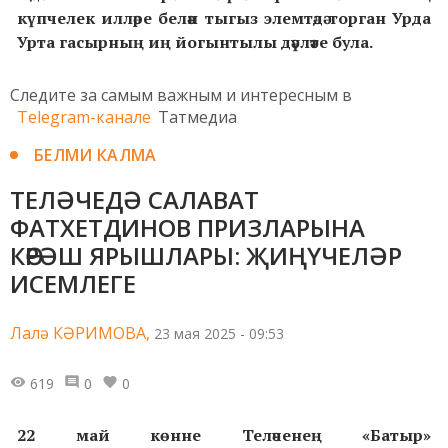
күпчелек илләре белән тыгыз элемтәдә торган
Урда
Урта гасырның иң
йогынтылы дәүләте була.
Следите за самым важным и интересным в
Telegram-канале
Татмедиа
БЕЛМИ КАЛМА
ТЕЛӘЧЕДӘ САЛАВАТ
ФАТХЕТДИНОВ ПРИЗЛАРЫНА
КӨРӘШ ЯРЫШЛАРЫ: ҖИҢҮЧЕЛӘР
ИСЕМЛЕГЕ
Лалә КӘРИМОВА,
23 мая 2025 - 09:53
619
0
0
22 май көнне Теләченең «Батыр»