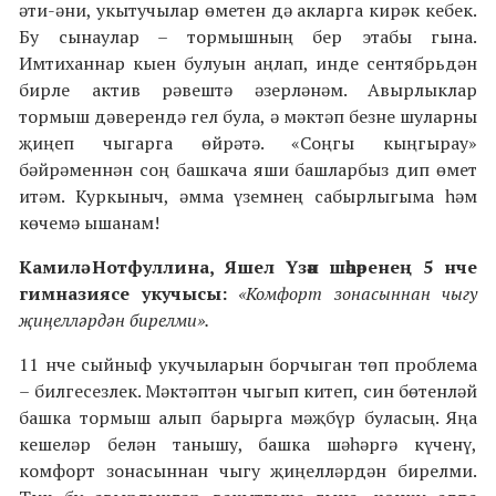
әти-әни, укытучылар өметен дә акларга кирәк кебек.
Бу сынаулар – тормышның бер этабы гына.
Имтиханнар кыен булуын аңлап, инде сентябрьдән
бирле актив рәвештә әзерләнәм. Авырлыклар
тормыш дәверендә гел була, ә мәктәп безне шуларны
җиңеп чыгарга өйрәтә. «Соңгы кыңгырау»
бәйрәменнән соң башкача яши башларбыз дип өмет
итәм. Куркыныч, әмма үземнең сабырлыгыма һәм
көчемә ышанам!
Камилә Нотфуллина, Яшел Үзән шәһәренең 5 нче
гимназиясе укучысы:
«Комфорт зонасыннан чыгу
җиңелләрдән бирелми».
11 нче сыйныф укучыларын борчыган төп проблема
– билгесезлек. Мәктәптән чыгып китеп, син бөтенләй
башка тормыш алып барырга мәҗбүр буласың. Яңа
кешеләр белән танышу, башка шәһәргә күченү,
комфорт зонасыннан чыгу җиңелләрдән бирелми.