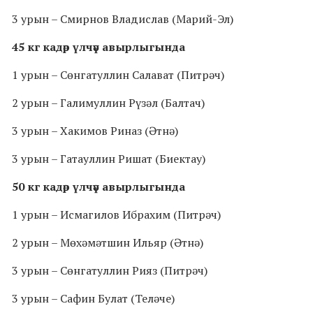
3 урын – Смирнов Владислав (Марий-Эл)
45 кг кадәр үлчәү авырлыгында
1 урын – Сөнгатуллин Салават (Питрәч)
2 урын – Галимуллин Рүзәл (Балтач)
3 урын – Хакимов Риназ (Әтнә)
3 урын – Гатауллин Ришат (Биектау)
50 кг кадәр үлчәү авырлыгында
1 урын – Исмагилов Ибрахим (Питрәч)
2 урын – Мөхәмәтшин Ильяр (Әтнә)
3 урын – Сөнгатуллин Рияз (Питрәч)
3 урын – Сафин Булат (Теләче)