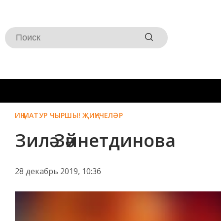
ИҢ МАТУР ЧЫРШЫ! ҖИҢҮЧЕЛӘР
Зилә Зәйнетдинова
28 декабрь 2019, 10:36