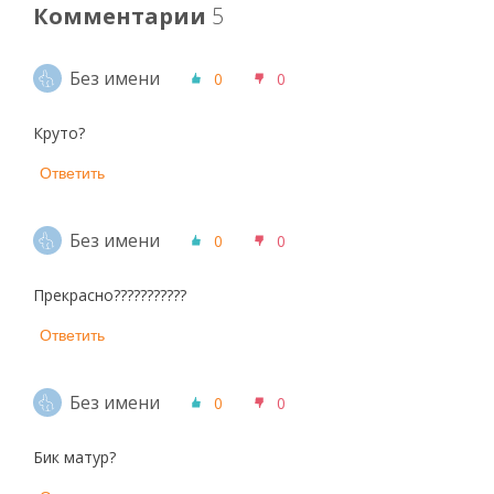
Комментарии
5
Без имени
0
0
Круто?
Ответить
Без имени
0
0
Прекрасно???????????
Ответить
Без имени
0
0
Бик матур?