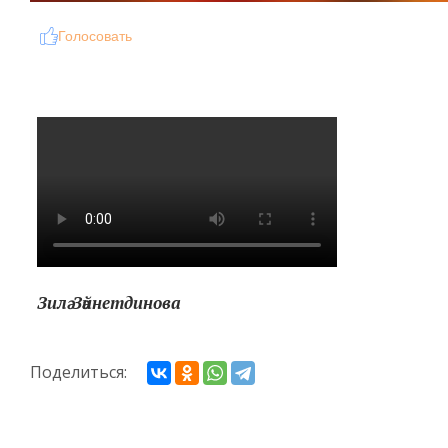
Голосовать
Зилә Зәйнетдинова
Поделиться: