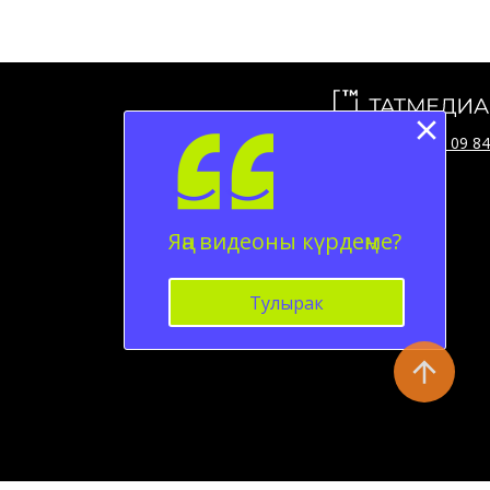
Телефон АО «ТАТМЕДИА»:
(843) 222 09 84
Яңа видеоны күрдеңме?
Тулырак