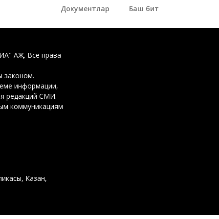
Документлар
Баш бит
ДИА" АҖ. Все права
 законом.
ъеме информации,
ия редакций СМИ.
вым коммуникациям
ликасы, Казан,