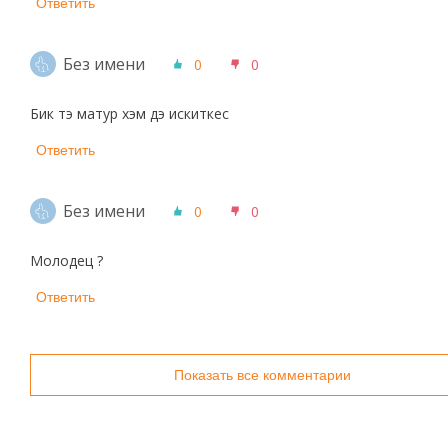
Ответить
Без имени
0
0
Бик тэ матур хэм дэ искиткес
Ответить
Без имени
0
0
Молодец ?
Ответить
Показать все комментарии