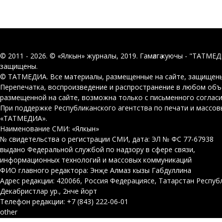
© 2011 - 2026. © «Ялкын» журналы, 2019. Гамәлгә куючы - "ТАТМЕ
защищены.
© ТАТМЕДИА. Все материалы, размещенные на сайте, защищены
Перепечатка, воспроизведение и распространение в любом об
размещенной на сайте, возможна только с письменного соглас
При поддержке Республиканского агентства по печати и массо
«ТАТМЕДИА».
Наименование СМИ: «Ялкын»
№ свидетельства о регистрации СМИ, дата: ЭЛ № ФС 77-67938
выдано Федеральной службой по надзору в сфере связи,
информационных технологий и массовых коммуникаций
ФИО главного редактора: Энҗе Алмаз кызы Габдуллина
Адрес редакции: 420066, Россия Федерациясе, Татарстан Респуб
Декабристлар ур., 2нче йорт
Телефон редакции: +7 (843) 222-06-01
other