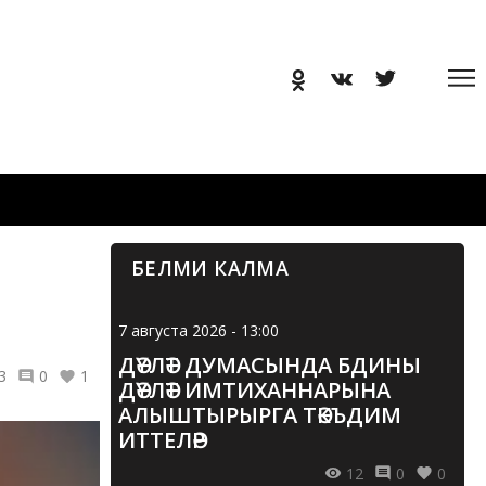
БЕЛМИ КАЛМА
7 августа 2026 - 13:00
ДӘҮЛӘТ ДУМАСЫНДА БДИНЫ
3
0
1
ДӘҮЛӘТ ИМТИХАННАРЫНА
АЛЫШТЫРЫРГА ТӘКЪДИМ
ИТТЕЛӘР
12
0
0