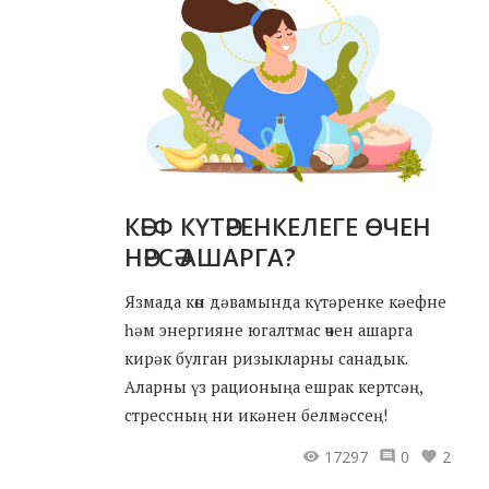
КӘЕФ КҮТӘРЕНКЕЛЕГЕ ӨЧЕН
НӘРСӘ АШАРГА?
Язмада көн дәвамында күтәренке кәефне
һәм энергияне югалтмас өчен ашарга
кирәк булган ризыкларны санадык.
Аларны үз рационыңа ешрак кертсәң,
стрессның ни икәнен белмәссең!
17297
0
2