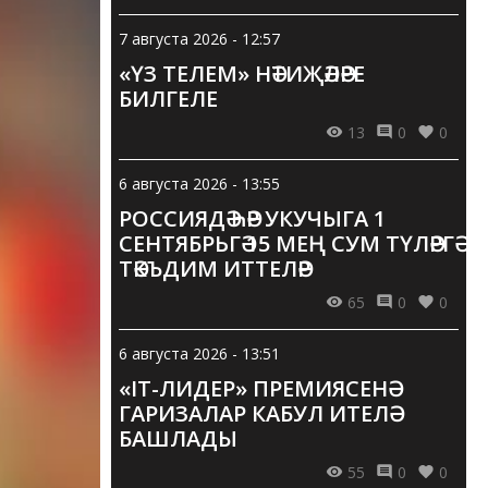
7 августа 2026 - 12:57
«ҮЗ ТЕЛЕМ» НӘТИҖӘЛӘРЕ
БИЛГЕЛЕ
13
0
0
6 августа 2026 - 13:55
РОССИЯДӘ ҺӘР УКУЧЫГА 1
СЕНТЯБРЬГӘ 15 МЕҢ СУМ ТҮЛӘРГӘ
ТӘКЪДИМ ИТТЕЛӘР
65
0
0
6 августа 2026 - 13:51
«IT-ЛИДЕР» ПРЕМИЯСЕНӘ
ГАРИЗАЛАР КАБУЛ ИТЕЛӘ
БАШЛАДЫ
55
0
0