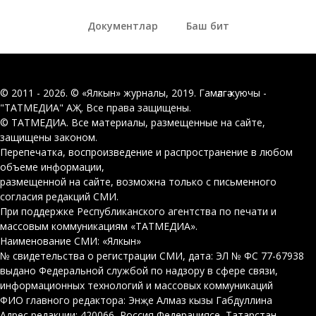
Документлар
Баш бит
© 2011 - 2026. © «Ялкын» журналы, 2019. Гамәлгә куючы -
"ТАТМЕДИА" АҖ. Все права защищены.
© ТАТМЕДИА. Все материалы, размещенные на сайте,
защищены законом.
Перепечатка, воспроизведение и распространение в любом
объеме информации,
размещенной на сайте, возможна только с письменного
согласия редакций СМИ.
При поддержке Республиканского агентства по печати и
массовым коммуникациям «ТАТМЕДИА».
Наименование СМИ: «Ялкын»
№ свидетельства о регистрации СМИ, дата: ЭЛ № ФС 77-67938
выдано Федеральной службой по надзору в сфере связи,
информационных технологий и массовых коммуникаций
ФИО главного редактора: Энҗе Алмаз кызы Габдуллина
Адрес редакции: 420066, Россия Федерациясе, Татарстан