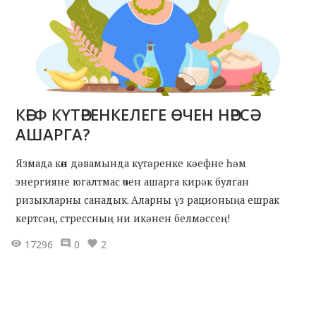
КӘЕФ КҮТӘРЕНКЕЛЕГЕ ӨЧЕН НӘРСӘ
АШАРГА?
Язмада көн дәвамында күтәренке кәефне һәм
энергияне югалтмас өчен ашарга кирәк булган
ризыкларны санадык. Аларны үз рационыңа ешрак
кертсәң, стрессның ни икәнен белмәссең!
17296
0
2