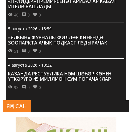
«IT-ЛИДЕР» ПРЕМИЯСЕНӘ ГАРИЗАЛАР КАБУЛ
ИТЕЛӘ БАШЛАДЫ
40
0
0
5 августа 2026 - 15:59
«ЯЛКЫН» ЖУРНАЛЫ ФИЛЛӘР КӨНЕНДӘ
ЗООПАРКТА АЧЫК ПОДКАСТ ЯЗДЫРАЧАК
51
0
0
4 августа 2026 - 13:22
КАЗАНДА РЕСПУБЛИКА ҺӘМ ШӘҺӘР КӨНЕН
ҮТКӘРҮГӘ 45 МИЛЛИОН СУМ ТОТАЧАКЛАР
93
0
0
ЯҢА САН