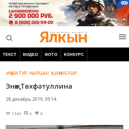
ТЕКСТ
ВИДЕО
ФОТО
КОНКУРС
ИҢ МАТУР ЧЫРШЫ! ҖИҢҮЧЕЛӘР
Энҗе Төхфәтуллина
28 декабрь 2019, 09:14
1344
0
0