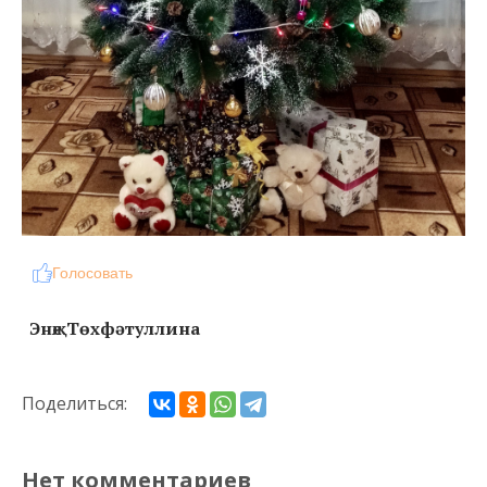
Голосовать
Энҗе Төхфәтуллина
Поделиться:
Нет комментариев