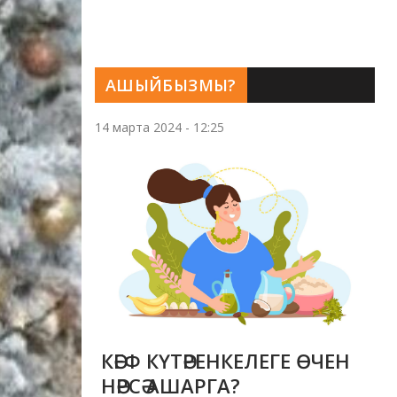
АШЫЙБЫЗМЫ?
14 марта 2024 - 12:25
КӘЕФ КҮТӘРЕНКЕЛЕГЕ ӨЧЕН
НӘРСӘ АШАРГА?