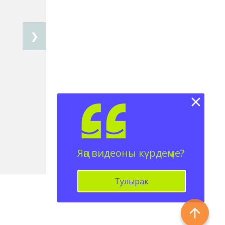
❯
Яңа видеоны күрдеңме?
Тулырак