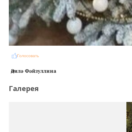
Голосовать
Әдилә Фәйзуллина
Галерея