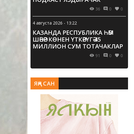
36
0
0
4 августа 2026 - 13:22
КАЗАНДА РЕСПУБЛИКА ҺӘМ
ШӘҺӘР КӨНЕН ҮТКӘРҮГӘ 45
МИЛЛИОН СУМ ТОТАЧАКЛАР
91
0
0
ЯҢА САН