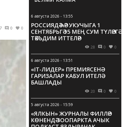
6 августа 2026 - 13:55
РОССИЯДӘ ҺӘР УКУЧЫГА 1
7
0
0
СЕНТЯБРЬГӘ 15 МЕҢ СУМ ТҮЛӘРГӘ
ТӘКЪДИМ ИТТЕЛӘР
28
0
0
6 августа 2026 - 13:51
«IT-ЛИДЕР» ПРЕМИЯСЕНӘ
ГАРИЗАЛАР КАБУЛ ИТЕЛӘ
БАШЛАДЫ
20
0
0
5 августа 2026 - 15:59
«ЯЛКЫН» ЖУРНАЛЫ ФИЛЛӘР
КӨНЕНДӘ ЗООПАРКТА АЧЫК
ПОДКАСТ ЯЗДЫРАЧАК