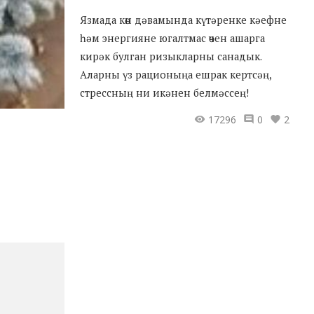
Язмада көн дәвамында күтәренке кәефне
һәм энергияне югалтмас өчен ашарга
кирәк булган ризыкларны санадык.
Аларны үз рационыңа ешрак кертсәң,
стрессның ни икәнен белмәссең!
17296
0
2