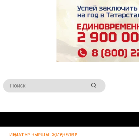
ИҢ МАТУР ЧЫРШЫ! ҖИҢҮЧЕЛӘР