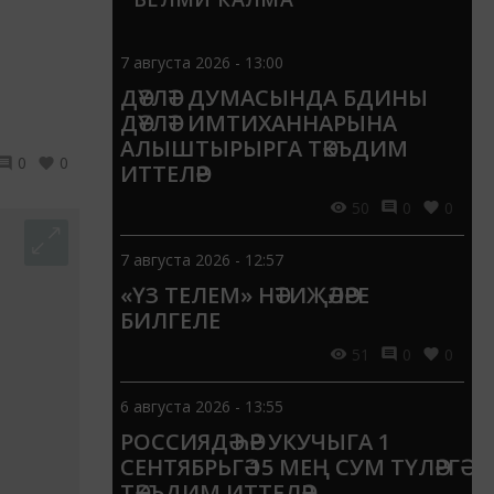
7 августа 2026 - 13:00
ДӘҮЛӘТ ДУМАСЫНДА БДИНЫ
ДӘҮЛӘТ ИМТИХАННАРЫНА
АЛЫШТЫРЫРГА ТӘКЪДИМ
0
0
ИТТЕЛӘР
50
0
0
7 августа 2026 - 12:57
«ҮЗ ТЕЛЕМ» НӘТИҖӘЛӘРЕ
БИЛГЕЛЕ
51
0
0
6 августа 2026 - 13:55
РОССИЯДӘ ҺӘР УКУЧЫГА 1
СЕНТЯБРЬГӘ 15 МЕҢ СУМ ТҮЛӘРГӘ
ТӘКЪДИМ ИТТЕЛӘР