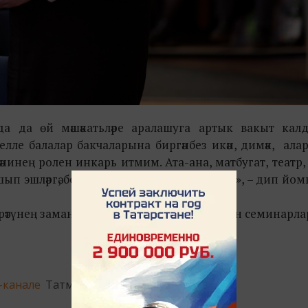
нда да өй мәшәкатьләре аралашуга артык вакыт кал
елле балалар бакчаларына биргәнбез икән, димәк, алар
әнинең ролен инкарь итмим. Ата-ана, матбугат, театр,
ышып эшләргә, бер система булдырырга тиеш», – дип йо
 өйрәтүнең заманча алымнарына багышланган семинарл
-канале
Татмедиа