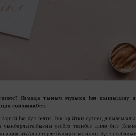
 тияме? Язмада тыныч музыка һәм пышылдау а
да сөйләшәчәкбез.
рый һәм кул селти. Тик һәр әйткән сүзнең дә тылсымлы 
 чынбарлыгыбызны үзебез төзибез диләр бит. Кемнәрг
 ярдәм итә. Алар төрле булырга мөмкин. Бүген саблим