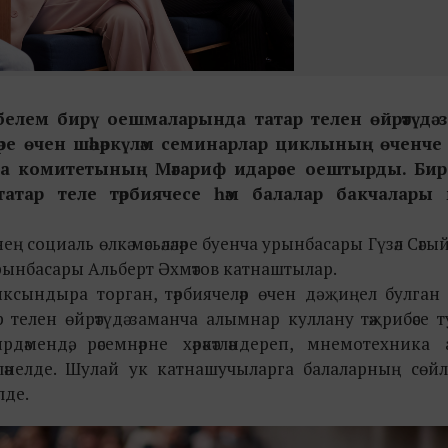
кәчә белем бирү оешмаларында татар телен өйрәтүдә
ләре өчен шәһәркүләм семинарлар циклының өченче
а комитетының Мәгариф идарәсе оештырды. Биред
татар теле тәрбиячесе һәм балалар бакчалары
 социаль өлкә мәсьәләләре буенча урынбасары Гүзәл Сәгый
ынбасары Альберт Әхмәтов катнаштылар.
ксындыра торган, тәрбиячеләр өчен дә җиңел булган
 телен өйрәтүдә заманча алымнар куллану тәҗрибәсе 
ярдәмендә, рәсемнәрне хәрәкәтләндереп, мнемотехник
йләнелде. Шулай ук катнашучыларга балаларның сөйл
лде.