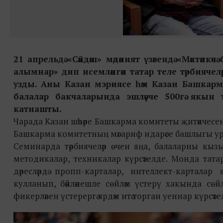
21 апрельдә «Сәйдәш» мәдәният үзәгендә «Мәктәп
алымнар» дип исемләнгән татар теле тәрбияче
узды. Аны Казан мэриясе һәм Казан Башкарм
балалар бакчаларында эшләүче 500гә якын 
катнашты.
Чарада Казан шәһәре Башкарма комитеты җитәкчесенең
Башкарма комитетның мәгариф идарәсе башлыгы ур
Семинарда тәрбиячеләр өчен яңа, балаларны кызы
методикалар, техникалар күрсәтелде. Монда татар
дәресләрдә пропп-карталар, интеллект-карталар 
кулланып, бәйләнешле сөйләм үстерү хакында сө
фикерләвен үстерергә ярдәм итә торган уеннар күрсәте