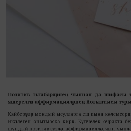
Позитив гыйбарәләрнең чыннан да шифасы
яшерелгән аффирмацияләрнең йогынтысы турын
Кайберәүләр мондый ысулларга еш кына көлемсерәп ка
икәнлеген онытмаска кирәк. Күпчелек очракта без
шундый позитив сүзләр, аффирмацияләр, чын-чынлап