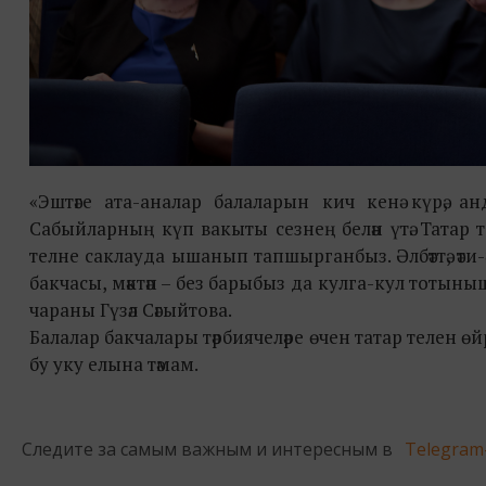
«Эштәге ата-аналар балаларын кич кенә күрә, а
Сабыйларның күп вакыты сезнең белән үтә. Татар т
телне саклауда ышанып тапшырганбыз. Әлбәттә, әти-
бакчасы, мәктәп – без барыбыз да кулга-кул тотын
чараны Гүзәл Сәгыйтова.
Балалар бакчалары тәрбиячеләре өчен татар телен
бу уку елына тәмам.
Следите за самым важным и интересным в
Telegram