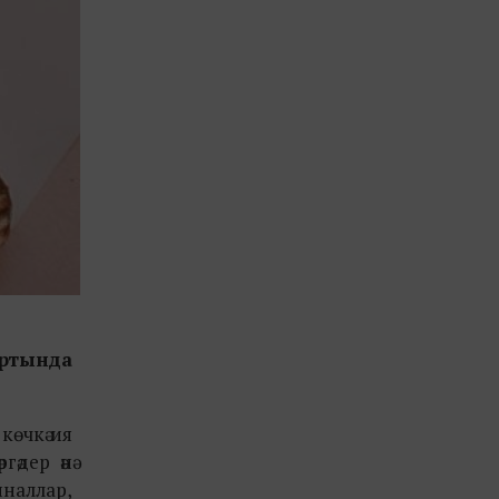
ртында
көчкә ия
әдер әнә
иналлар,