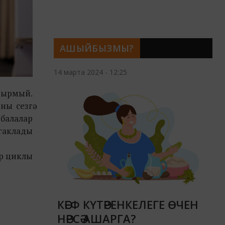
АШЫЙБЫЗМЫ?
14 марта 2024 - 12:25
дырмый.
ны сезгә
 балалар
мгаклады
ар циклы
КӘЕФ КҮТӘРЕНКЕЛЕГЕ ӨЧЕН
НӘРСӘ АШАРГА?