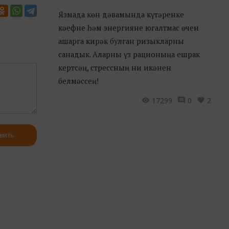
Язмада көн дәвамында күтәренке
кәефне һәм энергияне югалтмас өчен
ашарга кирәк булган ризыкларны
санадык. Аларны үз рационыңа ешрак
кертсәң, стрессның ни икәнен
белмәссең!
17299
0
2
вить