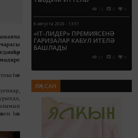
73
0
0
6 августа 2026 - 13:51
«IT-ЛИДЕР» ПРЕМИЯСЕНӘ
 заманча
ГАРИЗАЛАР КАБУЛ ИТЕЛӘ
 чарасы
БАШЛАДЫ
ә шәһәр
61
0
0
 мөдире
това һәм
ЯҢА САН
 уеннар,
турында,
а алымын
әмен һәм