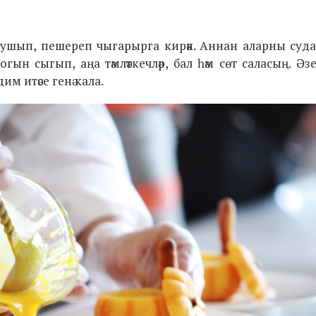
 кушып, пешереп чыгарырга кирәк. Аннан аларны суд
гын сыгып, аңа тәмләткечләр, бал һәм сөт саласың. Әз
м итәсе генә кала.