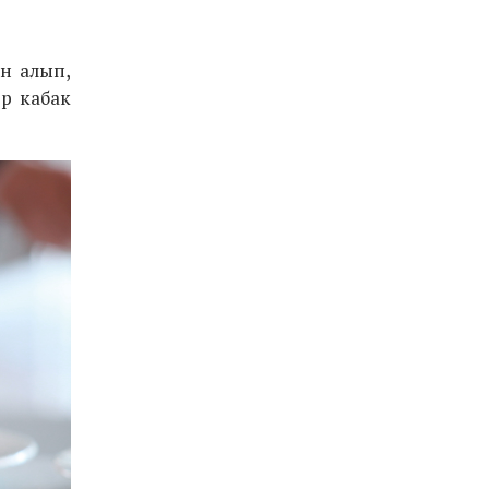
ан алып,
ер кабак