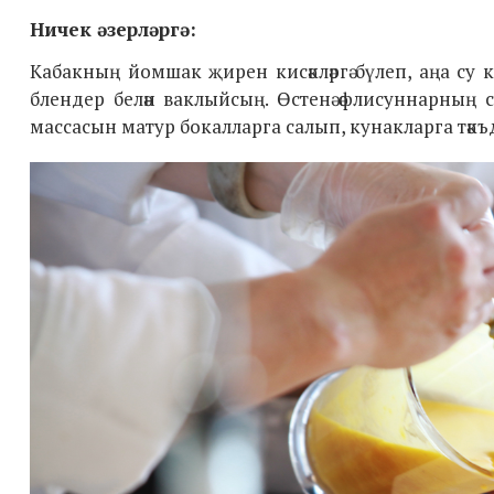
Ничек әзерләргә:
Кабакның йомшак җирен кисәкләргә бүлеп, аңа су
блендер белән ваклыйсың. Өстенә әфлисуннарның со
массасын матур бокалларга салып, кунакларга тәкъди