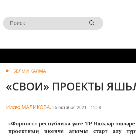
БЕЛМИ КАЛМА
«СВОИ» ПРОЕКТЫ ЯШЬЛӘ
Илсөяр МАЛИКОВА,
26 октября 2021 - 11:28
«Форпост» республика үзәге ТР Яшьләр эшләр
проектның икенче агымы старт алу тур