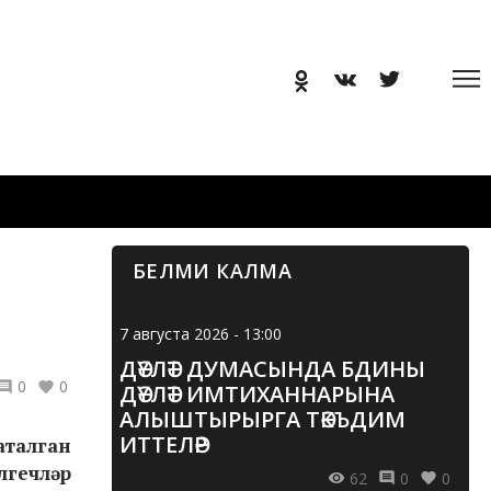
БЕЛМИ КАЛМА
7 августа 2026 - 13:00
ДӘҮЛӘТ ДУМАСЫНДА БДИНЫ
0
0
ДӘҮЛӘТ ИМТИХАННАРЫНА
АЛЫШТЫРЫРГА ТӘКЪДИМ
ИТТЕЛӘР
аталган
гечләр
62
0
0