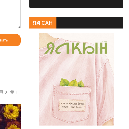
ЯҢА САН
вить
0
1