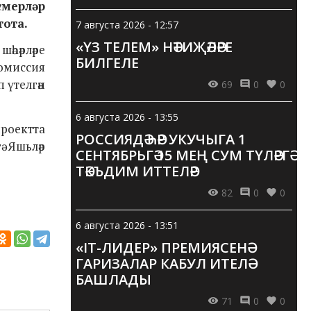
смерләр
тота.
7 августа 2026 - 12:57
«ҮЗ ТЕЛЕМ» НӘТИҖӘЛӘРЕ
әһәрләре
БИЛГЕЛЕ
комиссия
 үтелгән
69
0
0
6 августа 2026 - 13:55
проектта
РОССИЯДӘ ҺӘР УКУЧЫГА 1
ә Яшьләр
СЕНТЯБРЬГӘ 15 МЕҢ СУМ ТҮЛӘРГӘ
ТӘКЪДИМ ИТТЕЛӘР
82
0
0
6 августа 2026 - 13:51
«IT-ЛИДЕР» ПРЕМИЯСЕНӘ
ГАРИЗАЛАР КАБУЛ ИТЕЛӘ
БАШЛАДЫ
71
0
0