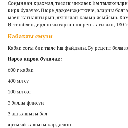
Соңыннан крахмал, төелгән чикләвек һәм тәмләткечлә
кирәк булачак. Пюре дәрәҗәсенә җиткәнче, аларны бо
маен катнаштырып, яхшылап камыр ясыйсың. Камыр ә
Өстенә блендердан чыгарган пюрены агызып, 180°т
Кабаклы смузи
Кабак согы бик тәмле һәм файдалы. Бу рецепт белән
Нәрсә кирәк булачак:
600 г кабак
400 мл су
100 мл сөт
3 баллы әфлисун
3 аш кашыгы бал
ярты чәй кашыгы кардамон