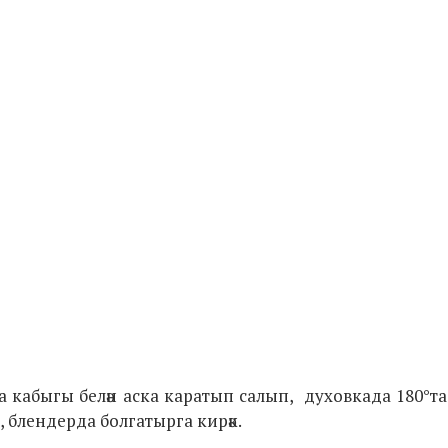
ага кабыгы белән аска каратып салып, духовкада 180°т
 блендерда болгатырга кирәк.