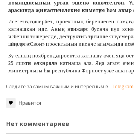
командасының уртак эшенә юнәлтелгән. Ул 
арасында җинаятьчелекне киметүне һәм авыр я
Исегезгә төшерәбез, проектның беренчесен гамәлгә
катнашкан иде. Аның нәтиҗәләре буенча күп кен
исәбеннән төшерелде, деструктив тәртипле яшүсмерлә
шәһәрләргә «Свои» проектының икенче агымында исә Ала
Бу елның ноябрендә проектта катнашу өчен яңа ост
25 яшьтән өлкәнрәкләр катнаша ала. Яңа агым өч
министрлыгы һәм республика Форпост үзәге аша га
Следите за самым важным и интересным в
Telegram
Нравится
Нет комментариев