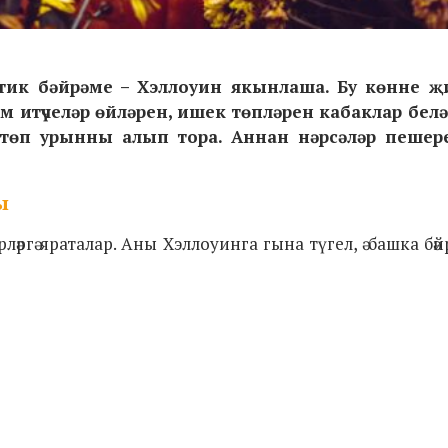
ик бәйрәме – Хэллоуин якынлаша. Бу көнне җ
 итүчеләр өйләрен, ишек төпләрен кабаклар белә
 төп урынны алып тора. Аннан нәрсәләр пешер
ы
ә яраталар. Аны Хэллоуинга гына түгел, ә башка бәйрәм