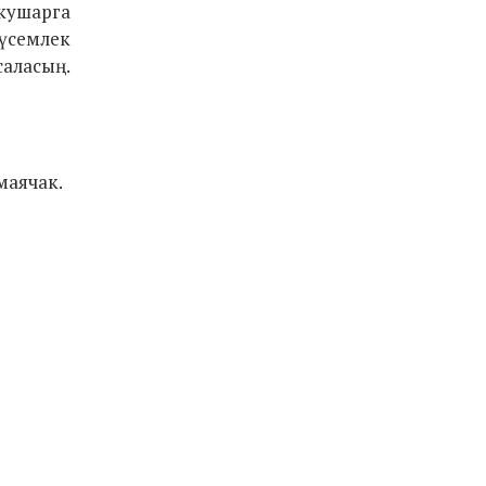
 кушарга
 үсемлек
саласың.
маячак.