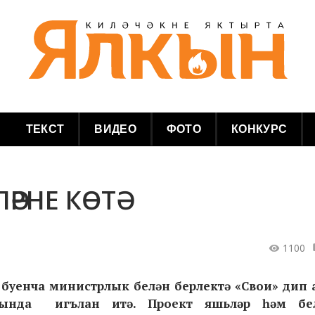
ТЕКСТ
ВИДЕО
ФОТО
КОНКУРС
РНЕ КӨТӘ
1100
е буенча министрлык белән берлектә «Свои» дип 
ында игълан итә. Проект яшьләр һәм бел