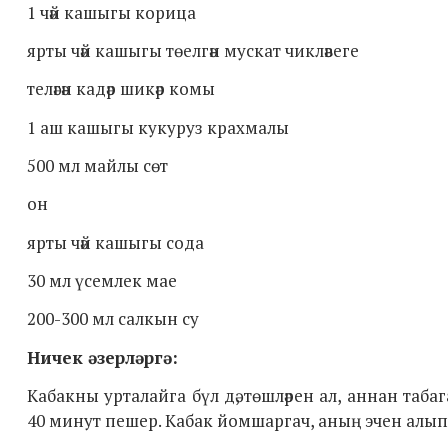
1 чәй кашыгы корица
ярты чәй кашыгы төелгән мускат чикләвеге
теләгән кадәр шикәр комы
1 аш кашыгы кукуруз крахмалы
500 мл майлы сөт
он
ярты чәй кашыгы сода
30 мл үсемлек мае
200-300 мл салкын су
Ничек әзерләргә:
Кабакны урталайга бүл дә, төшләрен ал, аннан таб
40 минут пешер. Кабак йомшаргач, аның эчен алып,