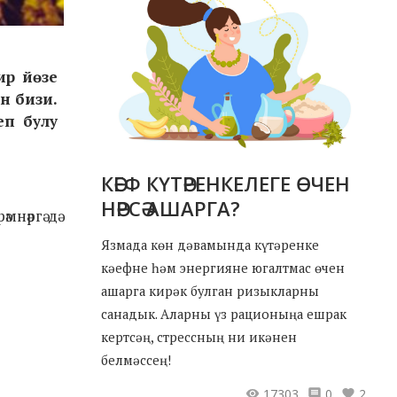
ир йөзе
н бизи.
еп булу
КӘЕФ КҮТӘРЕНКЕЛЕГЕ ӨЧЕН
НӘРСӘ АШАРГА?
нәргә дә
Язмада көн дәвамында күтәренке
кәефне һәм энергияне югалтмас өчен
ашарга кирәк булган ризыкларны
санадык. Аларны үз рационыңа ешрак
кертсәң, стрессның ни икәнен
белмәссең!
17303
0
2