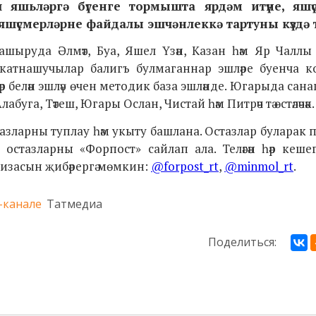
яшьләргә бүгенге тормышта ярдәм итүне, яшү
шүсмерләрне файдалы эшчәнлеккә тартуны күздә 
 ашыруда Әлмәт, Буа, Яшел Үзән, Казан һәм Яр Чаллы ш
ә катнашучылар балигъ булмаганнар эшләре буенча 
р белән эшләү өчен методик база эшләнде. Югарыда санап
буга, Тәтеш, Югары Ослан, Чистай һәм Питрәч тә өстәләчәк.
азларны туплау һәм укыту башлана. Остазлар буларак 
ен остазларны «Форпост»
сайлап ала. Теләгән һәр кешег
ризасын җибәрергә мөмкин:
@
forpost
_rt
,
@minmol_rt
.
-канале
Татмедиа
Поделиться: