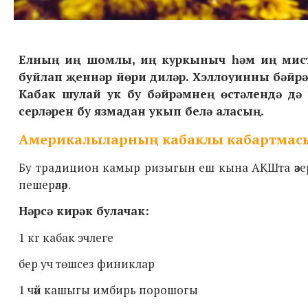
Елның иң шомлы, иң куркыныч һәм иң мист
буйлап җеннәр йөри диләр. Хэллоуинны бәйрәм
Кабак шулай ук бу бәйрәмнең өстәлендә дә
серләрен бу язмадан укып белә аласың.
Америкалыларның кабаклы кабартмас
Бу традицион камыр ризыгын еш кына АКШта әзерләрг
пешерәләр.
Нәрсә кирәк булачак:
1 кг кабак эчлеге
бер уч төшсез финиклар
1 чәй кашыгы имбирь порошогы