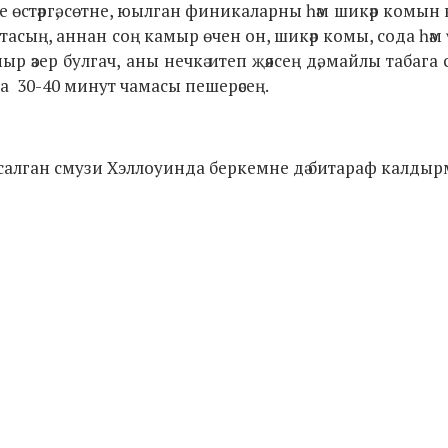
рне өстәргә, сөтне, юылган финикаларны һәм шикәр комын
лгатасың, аннан соң камыр өчен он, шикәр комы, сода һәм
зер булгач, аны нечкә итеп җәясең дә, майлы табага 
а 30-40 минут чамасы пешерәсең.
 ясалган смузи Хэллоуинда беркемне дә битараф калдыр