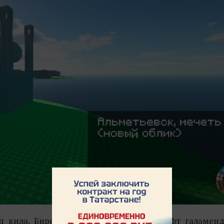
әп килә. Биредә катнашучылар Майнкрафт галәменд