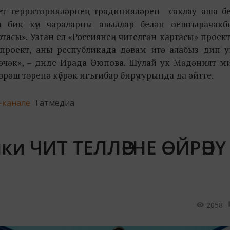
рет территорияләрнең традицияләрен саклау аша бе
а бик күп чараларны авыллар белән оештырачакб
тасы». Узган ел «Россиянең чигелгән картасы» проек
 проект, аны республикада дәвам итә алабыз дип у
әчәк», – диде Ирада Әюпова. Шулай ук Мәдәният м
әш төренә күбрәк игътибар бирү турында да әйтте.
-канале
Татмедиа
 яки ЧИТ ТЕЛЛӘРНЕ ӨЙРӘНҮ
2058