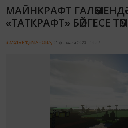
МАЙНКРАФТ ГАЛӘМЕНДӘ К
«ТАТКРАФТ» БӘЙГЕСЕ 
Зилә ДӘРҖЕМАНОВА,
21 февраля 2023 - 16:57