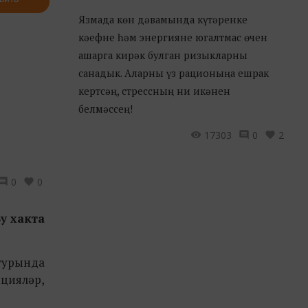
Язмада көн дәвамында күтәренке
кәефне һәм энергияне югалтмас өчен
ашарга кирәк булган ризыкларны
санадык. Аларны үз рационыңа ешрак
кертсәң, стрессның ни икәнен
белмәссең!
17303
0
2
0
0
у хакта
турында
цияләр,