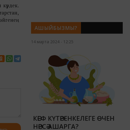
 күрдек.
тарстан,
әйгенең
АШЫЙБЫЗМЫ?
14 марта 2024 - 12:25
КӘЕФ КҮТӘРЕНКЕЛЕГЕ ӨЧЕН
НӘРСӘ АШАРГА?
вить