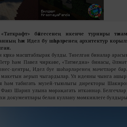
«Таткрафт» бәйгесенең икенче турниры тәмам
танның һәм Идел бу шәһәрләренең архитектур коры
лган.
ан күпкә масштаблырак булды. Төзелгән биналар арас
Петр һәм Павел чиркәве, «Татмедиа» бинасы, Әлмәт
изнес-центры, Идел буе шәһәрләренең мәчетләре бар
 макетын аерып чыгардылар. Ул идеяны чынга ашыр
гия һәм табигать музей-тыюлыгы директоры Шакиро
Фаяз Шәрип улына мөрәҗәгать иткәннәр. Белгечләр
ихи документлары белән куллану мөмкинлеге булдыр