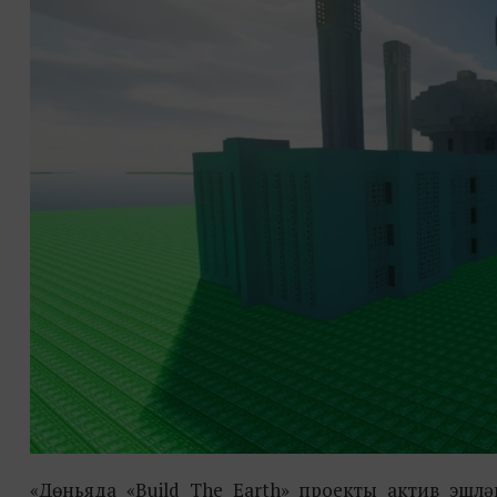
«Дөньяда «Build The Earth» проекты актив эшл