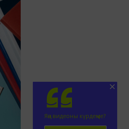
Яңа видеоны күрдеңме?