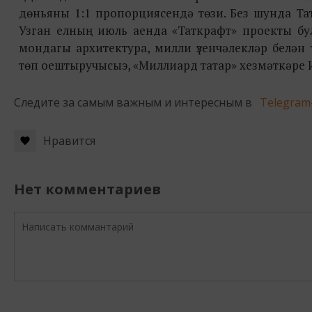
дөньяны 1:1 пропорциясендә төзи. Без шунда Та
Узган елның июль аенда «Таткрафт» проекты бул
мондагы архитектура, милли үзенчәлекләр белә
төп оештыручысыэ, «Миллиард татар» хезмәткәре 
Следите за самым важным и интересным в
Telegram
Нравится
Нет комментариев