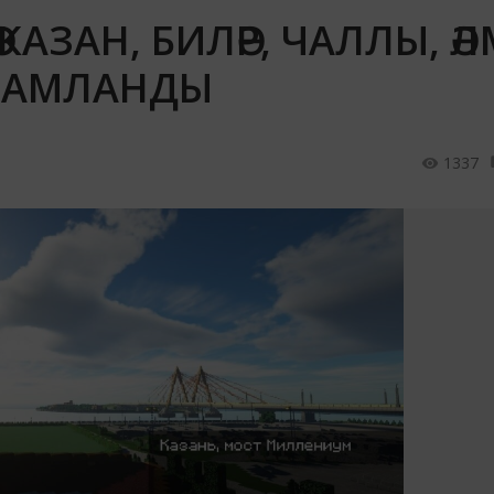
АЗАН, БИЛӘР, ЧАЛЛЫ, ӘЛМ
ТӘМАМЛАНДЫ
1337