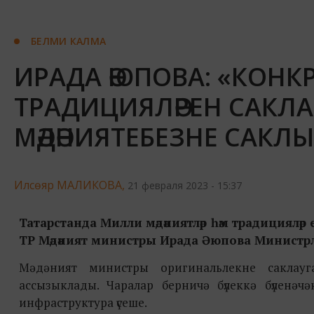
БЕЛМИ КАЛМА
ИРАДА ӘЮПОВА: «КОНК
ТРАДИЦИЯЛӘРЕН САКЛА
МӘДӘНИЯТЕБЕЗНЕ САКЛ
Илсөяр МАЛИКОВА,
21 февраля 2023 - 15:37
Татарстанда Милли мәдәниятләр һәм традициялә
ТР Мәдәният министры Ирада Әюпова Министрл
Мәдәният министры оригинальлекне саклауг
ассызыклады. Чаралар берничә бүлеккә бүленәч
инфраструктура үсеше.