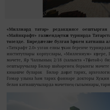
«Миллиард татар» редакциясе оештырган 
«Майнкрафт» галәмендә үткән турнирда Татарс
төзелде. Биредә теләге булган һәркем катнаша а
«Таткрафт 2.0» узган елны үткән беренче турнирд
институтлары корпуслары, «Миллениум» күпере, 
мәчете, Яр Чаллының 2/18 (халыкта «Түбәтәй») б
оештыручылар Биләр шәһәренең борынгы мәчете
киңәшче буларак Биләр дәүләт тарих, археоло
Гомәр улына һәм тарих фәннәре докторы Хуҗин 
белән катнашучыларда мәчетнең сызымнары, тар