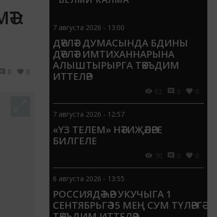
ӘТ:
7 августа 2026 - 13:00
ДӘҮЛӘТ ДУМАСЫНДА БДИНЫ
ДӘҮЛӘТ ИМТИХАННАРЫНА
АЛЫШТЫРЫРГА ТӘКЪДИМ
0
0
ИТТЕЛӘР
62
0
0
7 августа 2026 - 12:57
«ҮЗ ТЕЛЕМ» НӘТИҖӘЛӘРЕ
БИЛГЕЛЕ
70
0
0
6 августа 2026 - 13:55
РОССИЯДӘ ҺӘР УКУЧЫГА 1
СЕНТЯБРЬГӘ 15 МЕҢ СУМ ТҮЛӘРГӘ
ТӘКЪДИМ ИТТЕЛӘР