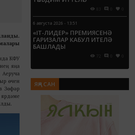
83
0
0
6 августа 2026 - 13:51
«IT-ЛИДЕР» ПРЕМИЯСЕНӘ
ланды.
ГАРИЗАЛАР КАБУЛ ИТЕЛӘ
лмалары
БАШЛАДЫ
72
0
0
ында КФУ
нең яңа
. Аеруча
ыр өчен
ЯҢА САН
в Зөфәр
 ярдәме
ылды.