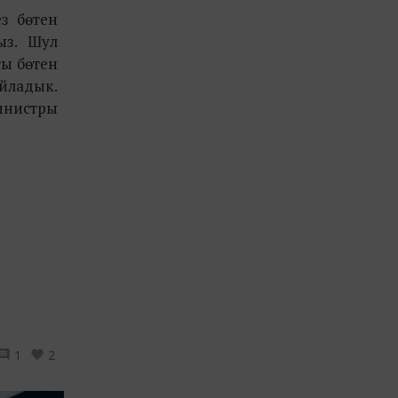
з бөтен
ыз. Шул
ты бөтен
йладык.
инистры
1
2