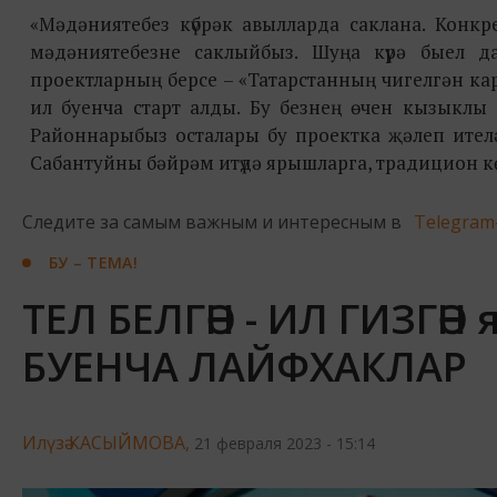
«Мәдәниятебез күбрәк авылларда саклана. Конк
мәдәниятебезне саклыйбыз. Шуңа күрә быел д
проектларның берсе – «Татарстанның чигелгән кар
ил буенча старт алды. Бу безнең өчен кызыклы
Районнарыбыз осталары бу проектка җәлеп ител
Сабантуйны бәйрәм итүдә ярышларга, традицион көр
Следите за самым важным и интересным в
Telegram
БУ – ТЕМА!
ТЕЛ БЕЛГӘН - ИЛ ГИЗГӘН
БУЕНЧА ЛАЙФХАКЛАР
Илүзә КАСЫЙМОВА,
21 февраля 2023 - 15:14