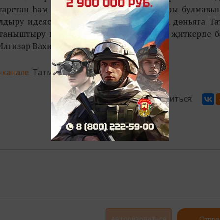
тарстан һәм Россиянең бик күп регионнары булмавын
дыру идеясе туды. Бу, беренче чиратта, дөньяга Та
н таныштыру максатыннан эшләнде»,-дип җиткерде б
Илгизәр Вахитов.
-канале
Татмедиа
Поделиться:
Авторизоваться
Отпра