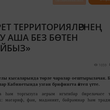
РЕТ ТЕРРИТОРИЯЛӘРНЕҢ
У АША БЕЗ БӨТЕН
ЫЙБЫЗ»
1059
р елы кысаларында төрле чаралар оештырылачак. Б
ар Кабинетында узган брифингта әйтеп үтте.
а һәм торгызуга аерым игътибар биреләчәге 
әк: мәгариф, фән, мәдәният, бәйрәмнәр һәм тради