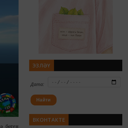
ЭЗЛӘҮ
Дата:
Найти
ВКОНТАКТЕ
ә бөтен