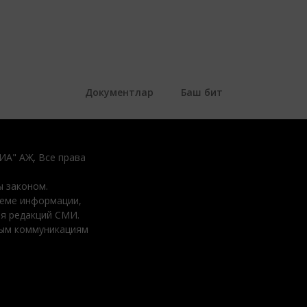
Документлар
Баш бит
ДИА" АҖ. Все права
 законом.
ъеме информации,
ия редакций СМИ.
вым коммуникациям