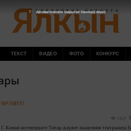
7
Автоматическое закрытие баннера через
ТЕКСТ
ВИДЕО
ФОТО
КОНКУРС
лары
ӨРЛӘТТЕ!
1327
е Г. Камал исемендәге Татар дәүләт академия театрында 