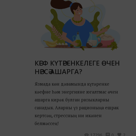
КӘЕФ КҮТӘРЕНКЕЛЕГЕ ӨЧЕН
НӘРСӘ АШАРГА?
Язмада көн дәвамында күтәренке
кәефне һәм энергияне югалтмас өчен
ашарга кирәк булган ризыкларны
санадык. Аларны үз рационыңа ешрак
кертсәң, стрессның ни икәнен
белмәссең!
17296
0
2