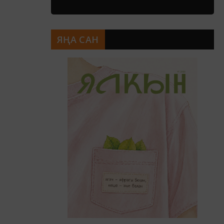
ЯҢА САН