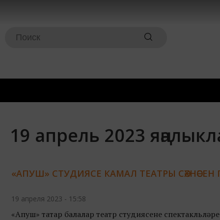
19 апрель 2023 яңалык
«АПУШ» СТУДИЯСЕ КАМАЛ ТЕАТРЫ СӘХНӘСЕН Г
19 апреля 2023 - 15:58
«Апуш» татар балалар театр студиясенең спектакльләр