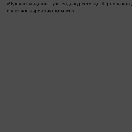
«Чулпан» мәдәният үзәгендә күрсәтелде. Берничә көн
спектакльләрен тәкъдим итте.