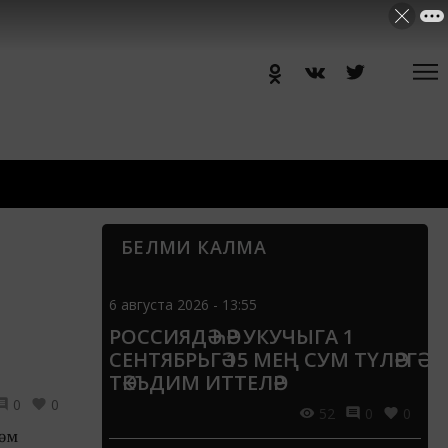
БЕЛМИ КАЛМА
6 августа 2026 - 13:55
РОССИЯДӘ ҺӘР УКУЧЫГА 1
СЕНТЯБРЬГӘ 15 МЕҢ СУМ ТҮЛӘРГӘ
ТӘКЪДИМ ИТТЕЛӘР
0
0
52
0
0
һәм