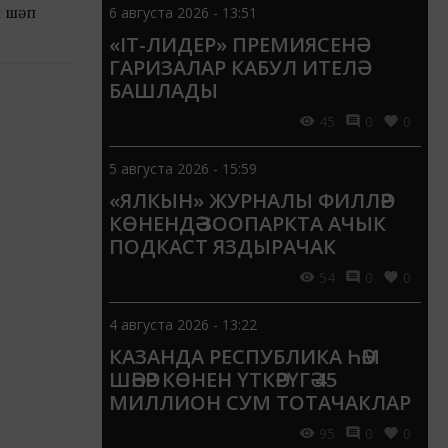
ң шәп
6 августа 2026 - 13:51
«IT-ЛИДЕР» ПРЕМИЯСЕНӘ
ГАРИЗАЛАР КАБУЛ ИТЕЛӘ
БАШЛАДЫ
45
0
0
5 августа 2026 - 15:59
«ЯЛКЫН» ЖУРНАЛЫ ФИЛЛӘР
КӨНЕНДӘ ЗООПАРКТА АЧЫК
ПОДКАСТ ЯЗДЫРАЧАК
54
0
0
4 августа 2026 - 13:22
КАЗАНДА РЕСПУБЛИКА ҺӘМ
ШӘҺӘР КӨНЕН ҮТКӘРҮГӘ 45
МИЛЛИОН СУМ ТОТАЧАКЛАР
95
0
0