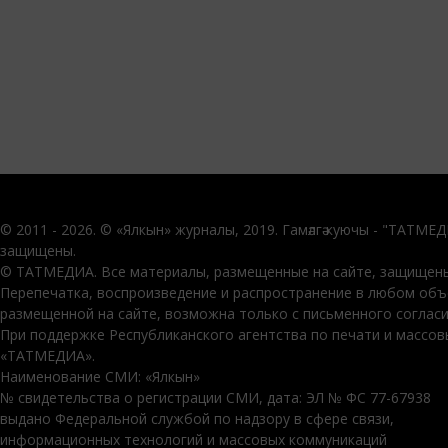
© 2011 - 2026. © «Ялкын» журналы, 2019. Гамәлгә куючы - "ТАТМЕ
защищены.
© ТАТМЕДИА. Все материалы, размещенные на сайте, защищены
Перепечатка, воспроизведение и распространение в любом об
размещенной на сайте, возможна только с письменного соглас
При поддержке Республиканского агентства по печати и массо
«ТАТМЕДИА».
Наименование СМИ: «Ялкын»
№ свидетельства о регистрации СМИ, дата: ЭЛ № ФС 77-67938
выдано Федеральной службой по надзору в сфере связи,
информационных технологий и массовых коммуникаций