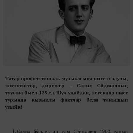
Татар профессиональ музыкасына нигез салучы,
композитор, дирижер –
Салих Сәйдәшовның
тууына быел 125 ел. Шул уңайдан, легендар шәхес
турында кызыклы фактлар белән танышып
узыйк!
Салих Җамалетдин улы Сәйдәшев 1900 елның