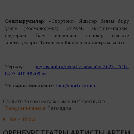
Оештыручылар:
«Спортэкс» Яшьләр белем бирү
үзәге (Росмолодёжь), «УРАМ» экстрим-паркы,
федераль һәм региональ яшьләр сәясәте
институтлары, Татарстан Яшьләр министрлыгы һ.б.
Теркәлү
:
myrosmol.ru/events/ca6aca2e-3623-451b-
b4e7-410ef8209aee
Тулырак мәгълүмат
:
t.me/sportexuram
Следите за самым важным и интересным в
Telegram-канале
Татмедиа
БУ – ТЕМА!
ОРЕНБУРГ ТЕАТРЫ АРТИСТЫ АРТЕМ