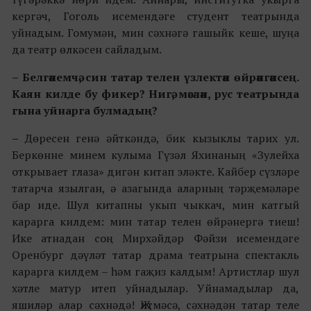
кергәч, Гоголь исемендәге студент театрында
уйнадым. Гомумән, мин сәхнәгә гашыйк кеше, шуңа
да театр өлкәсен сайладым.
– Белгәнемчә, син татар телен үзлектән өйрәнгәнсең.
Каян килде бу фикер? Нигә, мәсәлән, рус театрында
гына уйнарга булмадың?
–
Дөресен генә әйткәндә, бик кызыклы тарих ул.
Беркөнне минем кулыма Гүзәл Яхинаның «Зулейха
открывает глаза» дигән китап эләкте. Кайбер сүзләре
татарча язылган, ә азагында аларның тәрҗемәләре
бар иде. Шул китапны укып чыккач, мин катгый
карарга килдем: мин татар телен өйрәнергә тиеш!
Ике атнадан соң Мирхәйдәр Фәйзи исемендәге
Оренбург дәүләт татар драма театрына спектакль
карарга килдем – һәм гаҗиз калдым! Артистлар шул
хәтле матур итеп уйнадылар. Уйнамадылар да,
яшиләр алар сәхнәдә! Җитмәсә, сәхнәдән татар теле