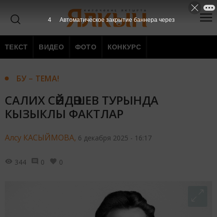
3
Автоматическое закрытие баннера через
ТЕКСТ
ВИДЕО
ФОТО
КОНКУРС
БУ – ТЕМА!
САЛИХ СӘЙДӘШЕВ ТУРЫНДА
КЫЗЫКЛЫ ФАКТЛАР
Алсу КАСЫЙМОВА,
6 декабря 2025 - 16:17
344
0
0