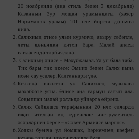
20 ноябрендә (яңа стиль белән 3 декабрьдә)
Казанның Зур мещан урамындагы (хәзер
Нариманов урамы) 101 нче йортта дөньяга
килә.
Салихның әтисе улын күрмичә, авыру сәбәпле,
якты дөньядан китеп бара. Малай апасы
гаиләсендә тәрбияләнә.
Салихның әнисе
–
Мәхүбҗамал. Ул ун бала таба.
Тик бары тик икесе: Әминә белән Салих кына
исән-сау үсәләр. Калганнары үлә.
Кечкенә вакытта ук Салихнең музыкага
мәхәббәте уяна. Әнисе аңа гармун сатып ала.
Соңыннан малай рояльдә уйнарга өйрәнә.
Салих Сәйдәшев тарафыннан 20 нче елларда
иҗат ителгән иң күренекле инструменталь
әсәрләрнең берсе – «Совет Армиясе маршы».
Холкы буенча ул йомшак, һәркемнең кәефен
күтәрә торган, иркен күңелле була.