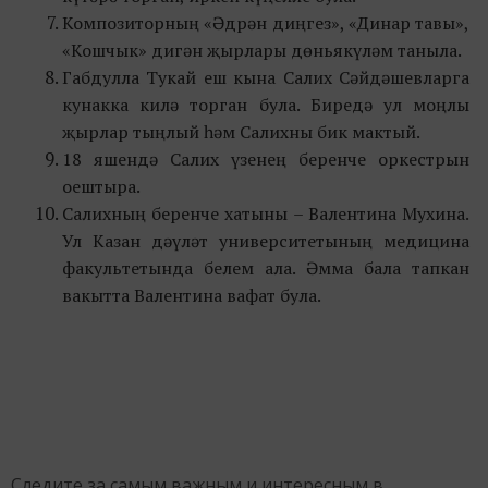
Композиторның «Әдрән диңгез», «Динар тавы»,
«Кошчык» дигән җырлары дөньякүләм таныла.
Габдулла Тукай еш кына Салих Сәйдәшевларга
кунакка килә торган була. Биредә ул моңлы
җырлар тыңлый һәм Салихны бик мактый.
18 яшендә Салих үзенең беренче оркестрын
оештыра.
Салихның беренче хатыны – Валентина Мухина.
Ул Казан дәүләт университетының медицина
факультетында белем ала. Әмма бала тапкан
вакытта Валентина вафат була.
Следите за самым важным и интересным в