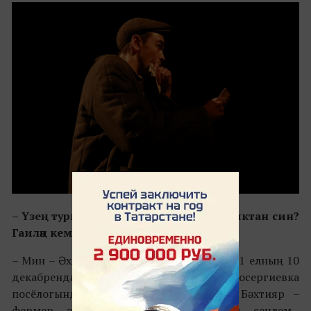
– Үзең турында сөйлә. Ничә яшь, кайсы яктан син?
Гаиләң кемнәр?
–
Мин – Әхмәдов Артём Бәхтияр улы. 2001 елның 10
декабрендә Оренбург өлкәсендә Новосергиевка
посёлогында дөньяга килдем.
Әтием Бәхтияр
–
фермер,
ә
нием Гөлмирә
–
массажист, сеңлем