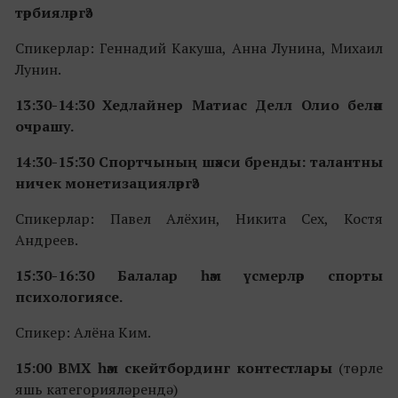
тәрбияләргә?
Спикерлар: Геннадий Какуша, Анна Лунина, Михаил
Лунин.
13:30-14:30 Хедлайнер Матиас Делл Олио белән
очрашу.
14:30-15:30 Спортчының шәхси бренды: талантны
ничек монетизацияләргә?
Спикерлар: Павел Алёхин, Никита Сех, Костя
Андреев.
15:30-16:30 Балалар һәм үсмерләр спорты
психологиясе.
Спикер: Алёна Ким.
15:00 BMX һәм скейтбординг контестлары
(төрле
яшь категорияләрендә)