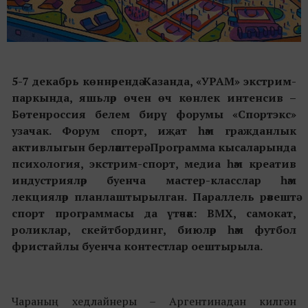
5-7 декабрь көннәрендә Казанда, «УРАМ» экстрим-
паркында, яшьләр өчен өч көнлек интенсив –
Бөтенроссия белем бирү форумы «Спортэкс»
узачак. Форум спорт, иҗат һәм гражданлык
активлыгын берләштерә. Программа кысаларында
психология, экстрим-спорт, медиа һәм креатив
индустрияләр буенча мастер-класслар һәм
лекцияләр планлаштырылган. Параллель рәвештә
спорт программасы да үтәчәк: BMX, самокат,
роликлар, скейтбординг, биюләр һәм футбол
фристайлы буенча контестлар оештырыла.
Чараның хедлайнеры – Аргентинадан килгән