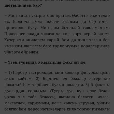
шөгыльләрең бар?
–
Мин китап укырга бик яратам. Әлбәттә, ике телдә
дә
. Бала чагымда икенче хыялым да бар иде:
орнитолог булу. Мин аны бөтенләй ташламадым:
Новосергиевкада яшәгәндә кош-корт асрый идем.
Хәзер әти-әниләрем карый. Һәм дә инде тагын бер
кызыклы шөгылем бар
:
төрле музыка коралларында
уйнарга өйрәнәм.
– Үзең турында 3 кызыклы факт әйт әле.
–
1)
Һәрбер гастрольдән мин кошлар фигуркаларын
алып кайтам. 2)
Берничә ел балалар лагерендә
вожатый һәм тәрбияче булып эшләдем. 3)
3 фактны
дуслардан сорадым.
«Т
угры дус, күп кеше белән
уртак тел таба беләсең, шатлана беләсең, ихлас,
максатчан, харизмалы, кеше хәленә керүчән, уйлый
белгән һәм дөрес нәтижәләргә килә торган кызыклы