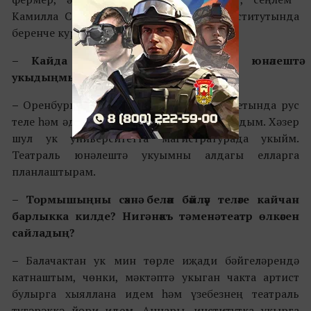
Камилла Санкт Петербургта Горный институтында
беренче курста укый.
– Кайда белем алдың? Театраль юнәлештә
укыдыңмы?
–
Оренбург дәүләт педагогик университетында рус
теле һәм әдәбияте укытучысына белем алдым. Хәзер
шул ук университетта магистратурада укыйм.
Театраль юнәлештә укуымны алдагы елларга
планлаштырам.
– Тормышыңны сәхнә белән бәйләү теләге кайчан
барлыкка килде? Нигә нәкъ тә менә театр өлкәсен
сайладың?
–
Балачактан ук мин төрле иҗади бәйгеләрендә
катнаштым, чөнки, мәктәптә укыган чакта артист
булырга хыяллана идем һәм үзебезнең театраль
түгәрәккә йөри идем. Аннары, институтка укырга