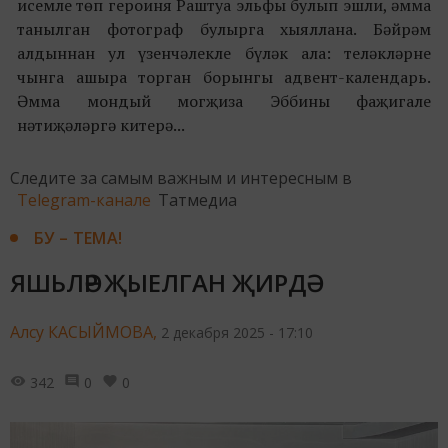
исемле төп героиня Раштуа эльфы булып эшли, әмма
танылган фотограф булырга хыяллана. Бәйрәм
алдыннан ул үзенчәлекле бүләк ала: теләкләрне
чынга ашыра торган борынгы адвент-календарь.
Әмма мондый могҗиза Эббины фаҗигале
нәтиҗәләргә китерә...
Следите за самым важным и интересным в
Telegram-канале
Татмедиа
БУ – ТЕМА!
ЯШЬЛӘР ҖЫЕЛГАН ҖИРДӘ
Алсу КАСЫЙМОВА,
2 декабря 2025 - 17:10
342
0
0