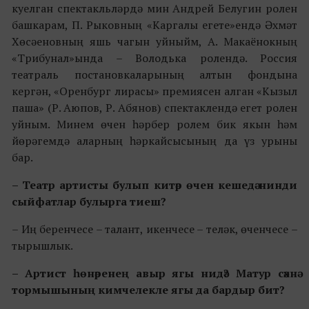
куелган спектакл
ьләр
дә мин Андрей Белугин ролен
башкарам, П. Рыковның
«
Каргалы егете
»
ендә Әхмәт
Хөсәеновның яшь чагын уйныйм, А. Макаёнокның
«
Трибунал
»
ында
–
Володька ролендә. Россия
театраль постановкаларының алтын фондына
кергән,
«
Оренбург лирасы
»
премиясен алган
«
Кызыл
паша
»
(Р. Аюпов, Р. Абянов) спектаклендә егет ролен
уйным. Минем өчен һәрбер ролем бик якын һәм
йөрәгемдә аларның һәрка
й
сысының да үз урыны
бар.
– Театр артисты булып китәр өчен кешедә нинди
сыйфатлар булырга тиеш?
–
Иң беренчесе
–
талант, икенчесе
–
теләк, өченчесе
–
тырышлык.
– Артист һөнәренең авыр ягы нидә? Матур сәхнә
тормышының кимчелекле ягы да бардыр бит?