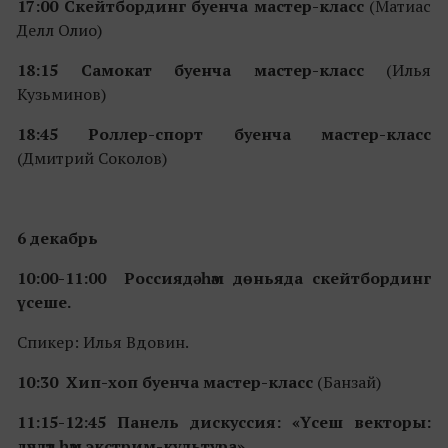
17:00 Скейтбординг буенча мастер-класс
(Матиас
Делл Олио)
18:15 Самокат буенча мастер-класс
(Илья
Кузьминов)
18:45 Роллер-спорт буенча мастер-класс
(Дмитрий Соколов)
6 декабрь
10:00-11:00 Россиядә һәм дөньяда скейтбординг
үсеше.
Спикер: Илья Вдовин.
10:30 Хип-хоп буенча мастер-класс
(Банзай)
11:15-12:45 Панель дискуссия: «Үсеш векторы:
дәүләт һәм экстрим-культура»