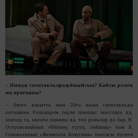
– Нинди спектакльләрдә уйныйсың? Кайсы ролең
иң яратканы?
–
Әлеге вакытта мин 20гә якын спектакльдә
катнашам.
Рол
ь
ләрем төрле планлы: массовка да,
эпизод та, икенче планлы да, төп рольләр дә бар. Н.
Островский
ның «
Өйләнү түгел, сөйләнү
»
һәм В.
Соловьёв
ның
«
Женитьба Белугина
»
пьесасы буенча