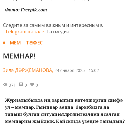
Фото: Freepik.com
Следите за самым важным и интересным в
Telegram-канале
Татмедиа
МЕМ – ТӘНӘФЕС
МЕМНАР!
Зилә ДӘРҖЕМАНОВА,
24 января 2025 - 15:02
371
0
0
Журналыбызда иң зарыгып көтелә торган сәхифә
ул – мемнар. Гыйнвар аенда барыбызга да
таныш булган ситуацияләргә нигезләнеп ясалган
мемнарны җыйдык. Кайсында үзеңне таныдың?