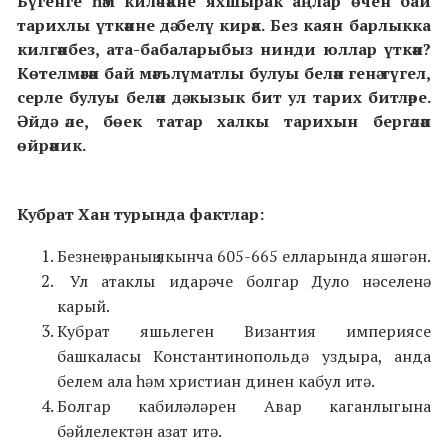
Бүгенге һәм киләчәкне яхшырак аңлар өчен бай
тарихлы үткәнне дә белү кирәк. Без каян барлыкка
килгәнбез, ата-бабаларыбыз нинди юллар үткән?
Көтелмәгән бай мәгълүматлы булуы белән генә түгел,
серле булуы белән дә кызык бит ул тарих битләре.
Әйдә әле, бөек татар халкы тарихын бергәләп
өйрәник.
Кубрат Хан турында фактлар:
Безнең эраның якынча 605-665 елларында яшәгән.
Ул атаклы идарәче болгар Дуло нәселенә
карый.
Кубрат яшьлеген Византия империясе
башкаласы Константинопольдә уздыра, анда
белем ала һәм христиан динен кабул итә.
Болгар кабиләләрен Авар каганлыгына
бәйлелектән азат итә.