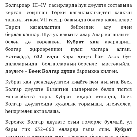
Болгарлар III–IV гасырларда һун дәүләте составына
кергән, соңыннан Төрки каганлыкның төп халкын
тәшкил иткән. VII гасыр башында болгар кабиләләре
Төрки каганлыктан бәйсезлек алу өчен
берләшкәннәр. Шул ук вакытта алар Авар каганлыгы
белән дә көрәшкән.
Кубрат хан
аварларны
болгар җирләреннән куып чыгара алган.
Нәтиҗәдә,
632 елда
Кара диңгез һәм Азов буе
далаларында болгарларның беренче мөстәкыйль
дәүләте –
Бөек Болгар дәүләте
барлыкка килгән.
Кубрат хан үзенең дәүләтен киңәйтә һәм ныгыта. Бөек
Болгар дәүләте Византия империясе белән тыгыз
мөнәсәбәттә тора. Кубрат идарә иткәндә, Бөек
Болгар дәүләтендә хуҗалык тормышы, игенчелек,
һөнәрчелек активлаша.
Беренче Болгар дәүләте озын гомерле булмый, ул
бары тик 632–660 елларда гына яши.
Кубрат
ханның үлеменнән соң,
дәүләтнең бердәмлеге бетә,