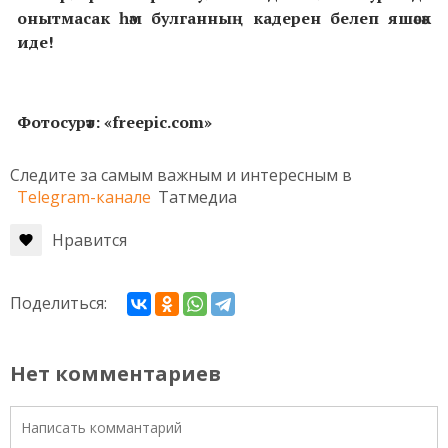
онытмасак һәм булганның кадерен белеп яшәсәк
иде!
Фотосурәт: «freepic.com»
Следите за самым важным и интересным в
Telegram-канале
Татмедиа
Нравится
Поделиться:
Нет комментариев