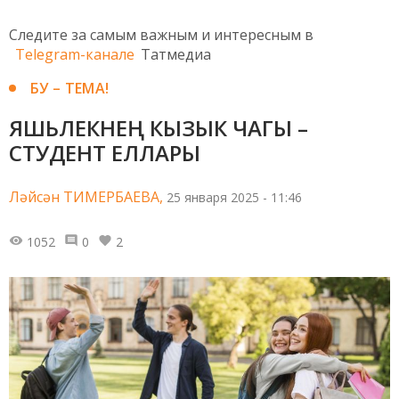
Следите за самым важным и интересным в
Telegram-канале
Татмедиа
БУ – ТЕМА!
ЯШЬЛЕКНЕҢ КЫЗЫК ЧАГЫ –
СТУДЕНТ ЕЛЛАРЫ
Ләйсән ТИМЕРБАЕВА,
25 января 2025 - 11:46
1052
0
2