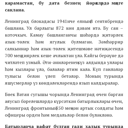
карамастан, бу дата безнең йөрәкләрдә мәңге
саклана.
Ленинград блокадасы 1941нче елның 8 сентябрендә
башлана. Ул барлыгы 872 көн дәвам итә. Бу сан –
коточкыч. Камау башланганчы шәһәрдә җитәрлек
азык-төлек һәм ягулык булмаган. Зәмһәррир
салкыннар һәм азык-төлек җитешмәве нәтиҗәсендә
700 мең диярлек кеше ачлыктан үлә. Кайгы берәүне дә
читләтеп узмый. Әти-әниләренең күз алдында уллары
һәм кызлары үлә, балалар ятим кала. Күп гаиләләр
тулысы белән үлеп бетәләр. Моның турында
яшүсмерләр үз көндәлекләрендә язып калдыралар.
Бөек Ватан сугышы чорында Ленинград өчен барган
аяусыз бәрелешләрдә күрсәткән батырлыклары өчен,
Ленинград фронтының 350 меңнән артык солдаты һәм
офицеры орден һәм медальләр белән бүләкләнә.
Батырларча вафат булган гади халык турында