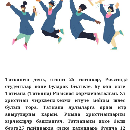
Татьянин день, ягъни 25 гыйнвар, Россиядә
студентлар
көне
буларак билгеле. Бу көн изге
Татиана (Татьяна) Римская хөрмәтенә аталган. Ул
христиан чиркәвенә хезмәт итүче мөһим шәхес
булып тора.
Татиана
ярлыларга ярдәм итә,
авыруларны карый.
Римда христианнарны
эзәрлекләүләр башлангач, Татиананы әтисе белән
бергә 25 гыйнварда (иске календарь буенча 12