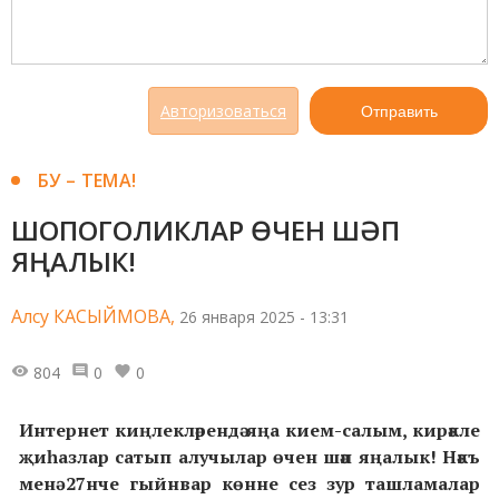
Авторизоваться
Отправить
БУ – ТЕМА!
ШОПОГОЛИКЛАР ӨЧЕН ШӘП
ЯҢАЛЫК!
Алсу КАСЫЙМОВА,
26 января 2025 - 13:31
804
0
0
Интернет киңлекләрендә яңа кием-салым, кирәкле
җиһазлар сатып алучылар өчен шәп яңалык! Нәкъ
менә 27нче гыйнвар көнне сез зур ташламалар