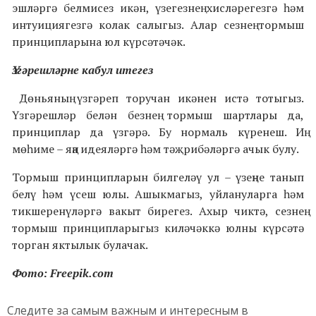
эшләргә белмисез икән, үзегезнең хисләрегезгә һәм
интуициягезгә колак салыгыз. Алар сезнең тормыш
принципларына юл күрсәтәчәк.
Үзгәрешләрне кабул итегез
Дөньяның үзгәреп торучан икәнен истә тотыгыз.
Үзгәрешләр белән безнең тормыш шартлары да,
принциплар да үзгәрә. Бу нормаль күренеш. Иң
мөһиме – яңа идеяләргә һәм тәҗрибәләргә ачык булу.
Тормыш принципларын билгеләү ул – үзеңне танып
белү һәм үсеш юлы. Ашыкмагыз, уйлануларга һәм
тикшеренүләргә вакыт бирегез. Ахыр чиктә, сезнең
тормыш принципларыгыз киләчәккә юлны күрсәтә
торган яктылык булачак.
Фото: Freepik.com
Следите за самым важным и интересным в