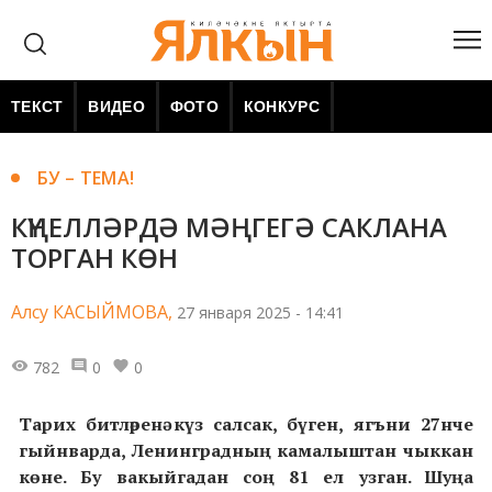
ТЕКСТ
ВИДЕО
ФОТО
КОНКУРС
БУ – ТЕМА!
КҮҢЕЛЛӘРДӘ МӘҢГЕГӘ САКЛАНА
ТОРГАН КӨН
Алсу КАСЫЙМОВА,
27 января 2025 - 14:41
782
0
0
Тарих битләренә күз салсак, бүген, ягъни 27нче
гыйнварда, Ленинградның камалыштан чыккан
көне. Бу вакыйгадан соң 81 ел узган. Шуңа