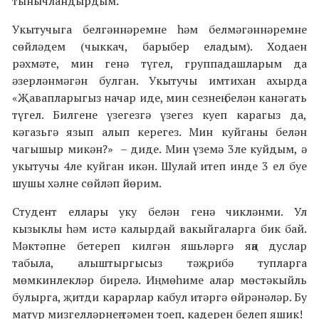
тынычландырдым.
Укытучыга белгәннәремне һәм белмәгәннәремне
сөйләдем (чыккач, барыбер еладым). Ходаен
рәхмәте, мин генә түгел, группадашларым да
әзерләнмәгән булган. Укытучы имтихан ахырда
«Җавапларыгыз начар иде, мин сезнең белән канәгать
түгел. Билгене үзегезгә үзегез куеп карагыз да,
кәгазьгә язып алып керегез. Мин куйганы белән
чагышыр микән?» – диде. Мин үземә 3ле куйдым, ә
укытучы 4ле куйган икән. Шулай итеп инде 3 ел буе
шушы хәлне сөйләп йөрим.
Студент еллары уку белән генә чикләнми. Ул
кызыклы һәм истә калырдай вакыйгаларга бик бай.
Мәктәпне бетереп килгән яшьләргә яңа дуслар
табыла, алыштыргысыз тәҗрибә тупларга
мөмкинлекләр бирелә. Иң мөһиме алар мөстәкыйль
булырга, җитди карарлар кабул итәргә өйрәнәләр. Бу
матур мизгелләрнең тәмен тоеп, кадерен белеп яшик!