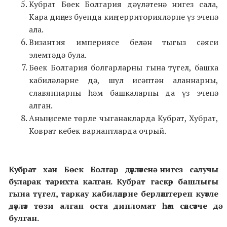
Кубрат Бөек Болгария дәүләтенә нигез сала,
Кара диңгез буенда киң территорияләрне үз эченә
ала.
Византия империясе белән тыгыз сәяси
элемтәдә була.
Бөек Болгария болгарларны гына түгел, башка
кабиләләрне дә, шул исәптән аланнарны,
славяннарны һәм башкаларны да үз эченә
алган.
Аның исеме төрле чыганакларда Кубрат, Хубрат,
Коврат кебек вариантларда очрый.
Кубрат хан Бөек Болгар дәүләтенә нигез салучы
буларак тарихта калган.
Кубрат гаскәр башлыгы
гына түгел, таркау кабиләләрне берләштереп куәтле
дәүләт төзи алган оста дипломат һәм сәясәтче дә
булган.