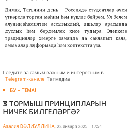
Димәк, Татьянин день – Россиядә студентлар өчен
үткәрелә торган мөһим һәм күңелле бәйрәм. Ул белем
алуның әһәмиятен ассызыклый, яшьләр арасында
дуслык һәм бердәмлек хисе тудыра. Элеккеге
традицияләр хәзерге заманда да сакланып кала,
әмма алар яңа формада һәм контекстта уза.
Следите за самым важным и интересным в
Telegram-канале
Татмедиа
БУ – ТЕМА!
ҮЗ ТОРМЫШ ПРИНЦИПЛАРЫН
НИЧЕК БИЛГЕЛӘРГӘ?
Азалия ВӘЛИУЛЛИНА,
22 января 2025 - 17:54