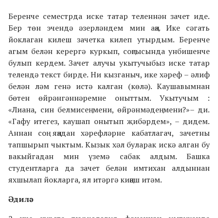
Беренче семестрда иске татар теленнән зачет иде.
Бер төн эчендә әзерләндем мин аңа. Ике сәгать
йоклаган килеш зачетка килеп утырдым. Беренче
агым белән керергә куркып, соңгысында унбишенче
булып кердем. Зачет алучы укытучыбыз иске татар
телендә текст бирде. Ни кызганыч, ике хәреф – әлиф
белән ләм генә истә калган (көлә). Каушавымнан
бөтен өйрәнгәннәремне оныттым. Укытучым :
«Лиана, син белмисең мени, өйрәнмәдең мени?»– ди.
«Гафу итегез, каушап онытып җибәрдем», – дидем.
Аннан соң яңадан хәрефләрне кабатлагач, зачетны
тапшырып чыктым. Кызык хәл буларак искә алган бу
вакыйгадан мин үземә сабак алдым. Башка
студентларга да зачет белән имтихан алдыннан
яхшылап йокларга, ял итәргә киңәш итәм.
Әдилә: