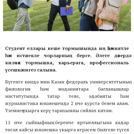
Студент еллары кеше тормышында иң әһәмиятле
һәм истәлекле чорларның берсе. Әлеге дәвердә
киләчәк тормышка, карьерага, профессиональ
үсешкә нигез салына.
Бүгенге көндә мин Казан федераль университетының
филология һәм мәдәниятара багланышлар
институтында татар теле, әдәбияты һәм
журналистика юнәлешендә 2 нче курста белем алам.
Үземнең укырга керү тарихымны сөйләп китәм.
11 нче сыйныфның беренче яртыеллыгына кадәр
төгәл кайсы юнәлешкә укырга керәсем билгеле түгел