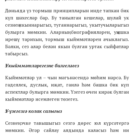
Дөньяда үз тормыш принципларын инде тапкан бик
күп шәхесләр бар. Бу танылган кешеләр, шулай ук
сезнең якыннарыгыз, туганнарыгыз, укытучыларыгыз
булырга мөмкин. Аларның биографияләрен, уңышка
ирешү тарихын, тормыш кыйммәтләрен ачыклагыз.
Бәлки, сез алар белән якын булган уртак сыйфатлар
табырсыз.
Үз кыйммәтләрегезне билгеләгез
Кыйммәтләр ул – чын мәгънәсендә мөһим нәрсә. Бу
гаделлек, дуслык, иҗат, гаилә һәм башка бик күп
аспектлар булырга мөмкин. Үзегез өчен кирәк булган
кыйммәтләр исемлеген төзегез.
Үз-үзегезгә колак салыгыз
Сезнең эчке тавышыгыз сезгә дөрес юл күрсәтергә
мөмкин. Әгәр сайлау алдында каласыз һәм ни