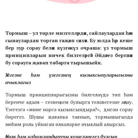
Тормыш
–
ул төрле мизгелләрдән, сайлаулардан һәм
сынаулардан торган гаҗәеп сәяхәт. Бу юлда һәр кеше
бер зур сорау белән күзгә-күз очраша: үз тормыш
принципларын ничек билгеләргә? Әйдәгез бергәләп
бу сорауга җавап табарга тырышыйк.
Үзегезне һәм үзегезнең кызыксынуларыгызны
ачыклагыз
Тормыш принципларыгызны билгеләүдә төп һәм
беренче адым – сезнең кем булырга теләвегезне аңлау.
Үзегезгә «мине нәрсә кызыксындыра?», дигән сорау
бирегез. Шушы җавапка таянып, тормышыгызда
мөһим роль уйнаган өлкәләрне ачыклый алырсыз.
Үрнәк һәм илһамландыручы кешеләрегез булсын