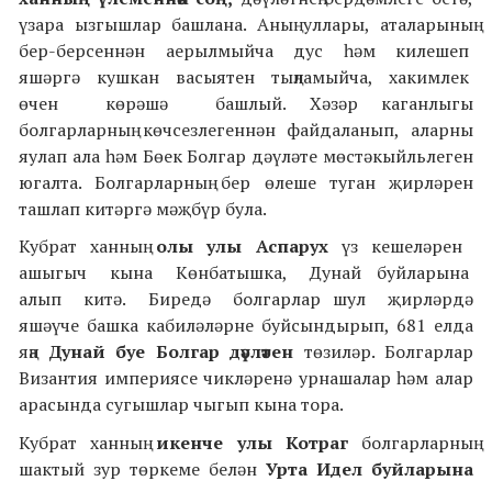
үзара ызгышлар башлана. Аның уллары, аталарының
бер-берсеннән аерылмыйча дус һәм килешеп
яшәргә кушкан васыятен тыңламыйча, хакимлек
өчен көрәшә башлый. Хәзәр каганлыгы
болгарларның көчсезлегеннән файдаланып, аларны
яулап ала һәм Бөек Болгар дәүләте мөстәкыйльлеген
югалта. Болгарларның бер өлеше туган җирләрен
ташлап китәргә мәҗбүр була.
Кубрат ханның
олы улы Аспарух
үз кешеләрен
ашыгыч кына Көнбатышка, Дунай буйларына
алып китә. Биредә болгарлар шул җирләрдә
яшәүче башка кабиләләрне буйсындырып, 681 елда
яңа
Дунай буе Болгар дәүләтен
төзиләр. Болгарлар
Византия империясе чикләренә урнашалар һәм алар
арасында сугышлар чыгып кына тора.
Кубрат ханның
икенче улы Котраг
болгарларның
шактый зур төркеме белән
Урта Идел буйларына