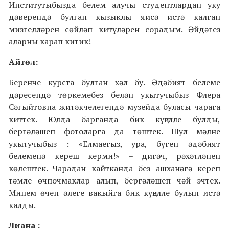
Институтыбызда белем алучы студентлардан уку
дәверендә булган кызыклы яисә истә калган
мизгелләрен сөйләп китүләрен сорадым. Әйдәгез
аларны карап китик!
Айгөл:
Беренче курста булган хәл бу. Әдәбият белеме
дәресендә төркемебез белән укытучыбыз Флера
Сәгыйтовна җитәкчелегендә музейда буласы чарага
киттек. Юлда барганда бик күңелле булды,
бергәләшеп фотоларга да төштек. Шул мәлне
укытучыбыз : «Елмаегыз, ура, бүген әдәбият
белеменә кереш керми!» – дигәч, рәхәтләнеп
көлештек. Чарадан кайтканда без ашханәгә кереп
тәмле өчпочмаклар алып, бергәләшеп чәй эчтек.
Минем өчен әлеге вакыйга бик күңелле булып истә
калды.
Лиана :