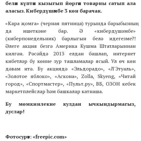
белән күптән кызыгып йөргән товарны сатып ала
аласыз. Кибердүшәмбе 3 көн барачак.
«Кара җомга» (черная пятница) турында барыбызның
да ишеткәне бар. Ә «кибердүшәмбе»
(киберпонедельник) барлыгын белә идегезме?!
Әлеге акция безгә Америка Кушма Штатларыннан
килгән. Рәсәйдә 2013 елдан башлап, интернет
кибетләр бу көнне зур ташламалар ясый. Ул өч көн
дәвам итә. Бу акциядә «Эльдорадо», «Л'Этуаль»,
«Золотое яблоко», «Аскона», Zolla, Skyeng, «Читай
город», «Спортмастер», «Пульт.ру», ВБ, ОЗОН кебек
маркетплейслар һәм башкалар катнаша.
Бу мөмкинлекне кулдан ычкындырмагыз,
дуслар!
Фотосурәт: «freepic.com»