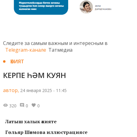
Следите за самым важным и интересным в
Telegram-канале
Татмедиа
ӘКИЯТ
КЕРПЕ ҺӘМ КУЯН
автор,
24 января 2025 - 11:45
320
0
0
Латыш халык әкияте
Гөльяр Шәемова иллюстрациясе