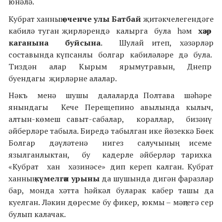
юнәлә.
Кубрат ханның
өченче улы Батбай
җитәкчелегендәге
кабилә туган җирләрендә калырга була һәм
хәзәр
каганына буйсына
. Шулай итеп, хәзәрләр
составында күпсанлы болгар кабиләләре дә була.
Тиздән алар Кырым ярымутравын, Днепр
буендагы җирләрне алалар.
Нәкъ менә шушы далаларда Полтава шәһәре
янындагы Кече Перещепино авылында кылыч,
алтын-көмеш савыт-сабалар, кораллар, бизәнү
әйберләре табыла. Биредә табылган ике йөзеккә Бөек
Болгар дәүләтенә нигез салучының исеме
язылганлыктан, бу кадерле әйберләр тарихка
«Кубрат хан хәзинәсе» дип кереп калган. Кубрат
ханның
күмелгән урыны
да шушында дигән фаразлар
бар, монда хәтта һәйкәл буларак кабер ташы да
куелган. Ләкин дөресме бу фикер, юкмы – мәңгегә сер
булып калачак.