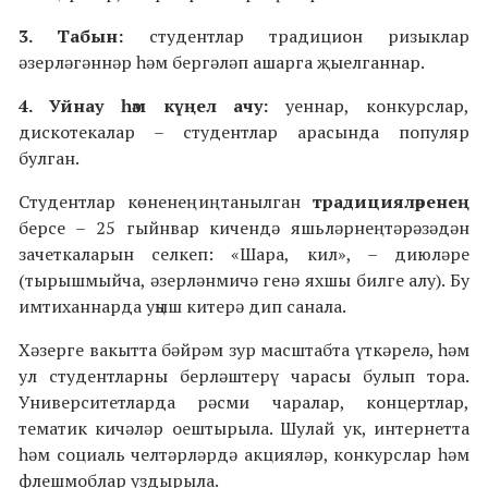
3. Табын:
студентлар традицион ризыклар
әзерләгәннәр һәм бергәләп ашарга җыелганнар.
4. Уйнау һәм күңел ачу:
уеннар, конкурслар,
дискотекалар – студентлар арасында популяр
булган.
Студентлар көненең иң танылган
традицияләренең
берсе – 25 гыйнвар кичендә яшьләрнең тәрәзәдән
зачеткаларын селкеп: «Шара, кил», – диюләре
(тырышмыйча, әзерләнмичә генә яхшы билге алу). Бу
имтиханнарда уңыш китерә дип санала.
Хәзерге вакытта бәйрәм зур масштабта үткәрелә, һәм
ул студентларны берләштерү чарасы булып тора.
Университетларда рәсми чаралар, концертлар,
тематик кичәләр оештырыла. Шулай ук, интернетта
һәм социаль челтәрләрдә акцияләр, конкурслар һәм
флешмоблар уздырыла.