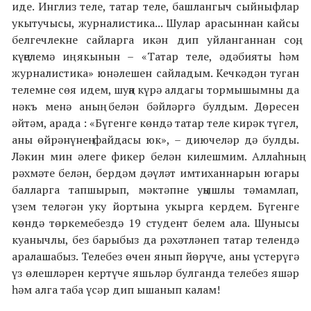
иде. Инглиз теле, татар теле, башлангыч сыйныфлар
укытучысы, журналистика... Шулар арасыннан кайсы
белгечлекне сайларга икән дип уйланганнан соң,
күңелемә иң якынын – «Татар теле, әдәбияты һәм
журналистика» юнәлешен сайладым. Кечкәдән туган
телемне сөя идем, шуңа күрә алдагы тормышымны да
нәкъ менә аның белән бәйләргә булдым. Дөресен
әйтәм, арада : «Бүгенге көндә татар теле кирәк түгел,
аны өйрәнүнең файдасы юк», – диючеләр дә булды.
Ләкин мин әлеге фикер белән килешмим. Аллаһның
рәхмәте белән, бердәм дәүләт имтиханнарын югары
балларга тапшырып, мәктәпне уңышлы тәмамлап,
үзем теләгән уку йортына укырга кердем. Бүгенге
көндә төркемебездә 19 студент белем ала. Шунысы
куанычлы, без барыбыз да рәхәтләнеп татар телендә
аралашабыз. Телебез өчен янып йөрүче, аны үстерүгә
үз өлешләрен кертүче яшьләр булганда телебез яшәр
һәм алга таба үсәр дип ышанып калам!