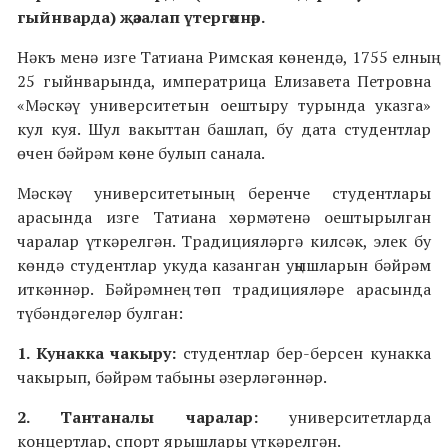
гыйнварда) җәзалап үтергәннәр.
Нәкъ менә изге Татиана Римская көнендә, 1755 елның
25 гыйнварында, императрица Елизавета Петровна
«Мәскәү университетын оештыру турында указга»
кул куя. Шул вакыттан башлап, бу дата студентлар
өчен бәйрәм көне булып санала.
Мәскәү университетының беренче студентлары
арасында изге Татиана хөрмәтенә оештырылган
чаралар үткәрелгән. Традицияләргә килсәк, элек бу
көндә студентлар укуда казанган уңышларын бәйрәм
иткәннәр. Бәйрәмнең төп традицияләре арасында
түбәндәгеләр булган:
1. Кунакка чакыру:
студентлар бер-берсен кунакка
чакырып, бәйрәм табыны әзерләгәннәр.
2. Тантаналы чаралар:
университетларда
концертлар, спорт ярышлары үткәрелгән.