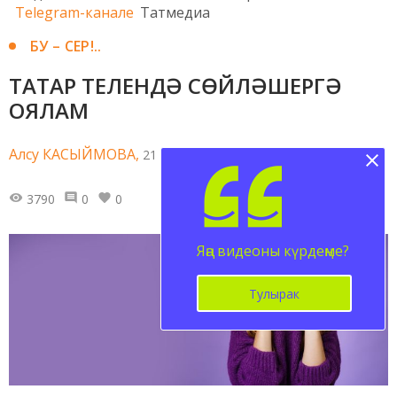
Telegram-канале
Татмедиа
БУ – СЕР!..
ТАТАР ТЕЛЕНДӘ СӨЙЛӘШЕРГӘ
ОЯЛАМ
Алсу КАСЫЙМОВА,
21 января 2025 - 13:07
3790
0
0
Яңа видеоны күрдеңме?
Тулырак