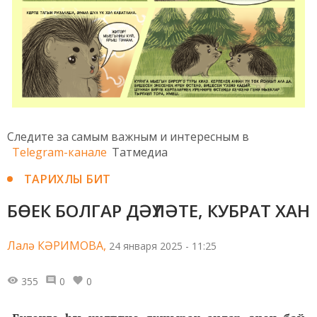
Следите за самым важным и интересным в
Telegram-канале
Татмедиа
ТАРИХЛЫ БИТ
БӨЕК БОЛГАР ДӘҮЛӘТЕ, КУБРАТ ХАН
Лалә КӘРИМОВА,
24 января 2025 - 11:25
355
0
0