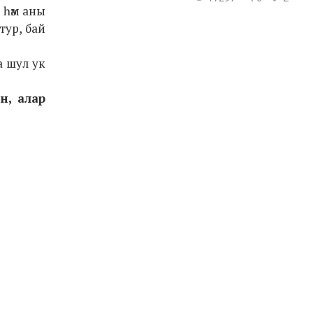
 һәм аны
тур, бай
а шул ук
н, алар