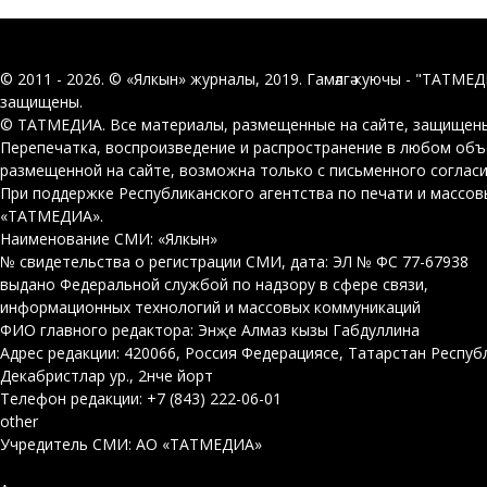
© 2011 - 2026. © «Ялкын» журналы, 2019. Гамәлгә куючы - "ТАТМЕ
защищены.
© ТАТМЕДИА. Все материалы, размещенные на сайте, защищены
Перепечатка, воспроизведение и распространение в любом об
размещенной на сайте, возможна только с письменного соглас
При поддержке Республиканского агентства по печати и массо
«ТАТМЕДИА».
Наименование СМИ: «Ялкын»
№ свидетельства о регистрации СМИ, дата: ЭЛ № ФС 77-67938
выдано Федеральной службой по надзору в сфере связи,
информационных технологий и массовых коммуникаций
ФИО главного редактора: Энҗе Алмаз кызы Габдуллина
Адрес редакции: 420066, Россия Федерациясе, Татарстан Респуб
Декабристлар ур., 2нче йорт
Телефон редакции: +7 (843) 222-06-01
other
Учредитель СМИ: АО «ТАТМЕДИА»