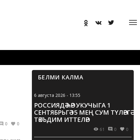
БЕЛМИ КАЛМА
6 августа 2026 - 13:55
РОССИЯДӘ ҺӘР УКУЧЫГА 1
СЕНТЯБРЬГӘ 15 МЕҢ СУМ ТҮЛӘРГӘ
ТӘКЪДИМ ИТТЕЛӘР
0
0
61
0
0