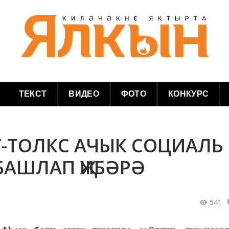
ТЕКСТ
ВИДЕО
ФОТО
КОНКУРС
Т-ТОЛКС АЧЫК СОЦИАЛЬ
БАШЛАП ҖИБӘРӘ
541