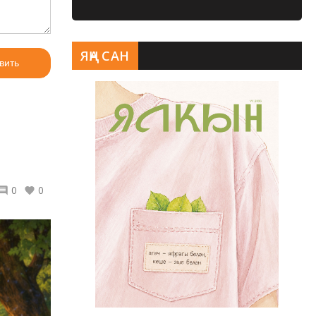
ЯҢА САН
вить
0
0