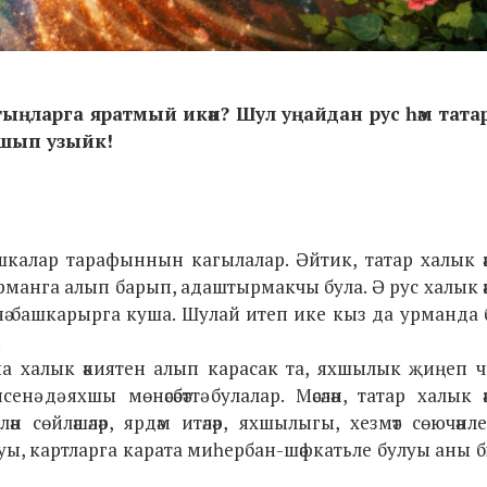
ыңларга яратмый икән? Шул уңайдан рус һәм тата
ышып узыйк!
башкалар тарафыннын кагылалар. Әйтик, татар халык ә
 урманга алып барып, адаштырмакчы була. Ә рус халык ә
сенә башкарырга куша. Шулай итеп ике кыз да урманда 
.
на халык әкиятен алып карасак та, яхшылык җиңеп ч
дә яхшы мөнәсәбәттә булалар. Мәсәлән, татар халык ә
 сөйләшәләр, ярдәм итәләр, яхшылыгы, хезмәт сөючәнл
алуы, картларга карата миһербан-шәфкатьле булуы аны бәх