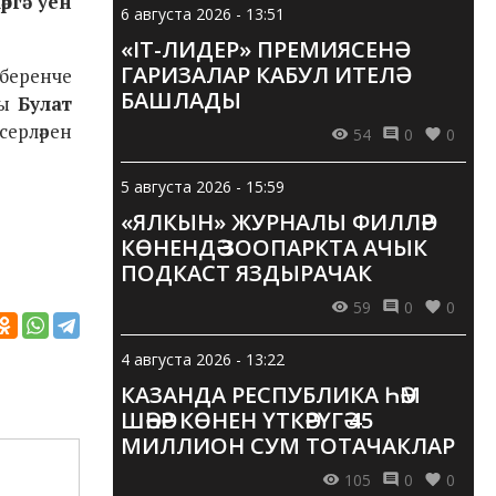
ргә уен
6 августа 2026 - 13:51
«IT-ЛИДЕР» ПРЕМИЯСЕНӘ
ГАРИЗАЛАР КАБУЛ ИТЕЛӘ
 беренче
БАШЛАДЫ
ры
Булат
серләрен
54
0
0
5 августа 2026 - 15:59
«ЯЛКЫН» ЖУРНАЛЫ ФИЛЛӘР
КӨНЕНДӘ ЗООПАРКТА АЧЫК
ПОДКАСТ ЯЗДЫРАЧАК
59
0
0
4 августа 2026 - 13:22
КАЗАНДА РЕСПУБЛИКА ҺӘМ
ШӘҺӘР КӨНЕН ҮТКӘРҮГӘ 45
МИЛЛИОН СУМ ТОТАЧАКЛАР
105
0
0