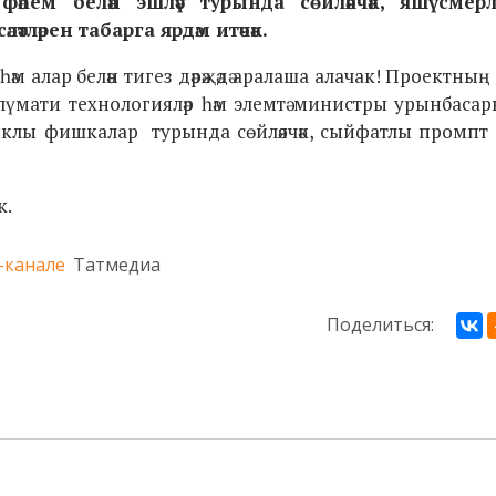
ем белән эшләү турында сөйләячәк, яшүсмерлә
тләрен табарга ярдәм итәчәк.
м алар белән тигез дәрәҗәдә аралаша алачак! Проектның
ълүмати технологияләр һәм элемтә министры урынбаса
зыклы фишкалар турында сөйләячәк, сыйфатлы промпт 
к.
-канале
Татмедиа
Поделиться: