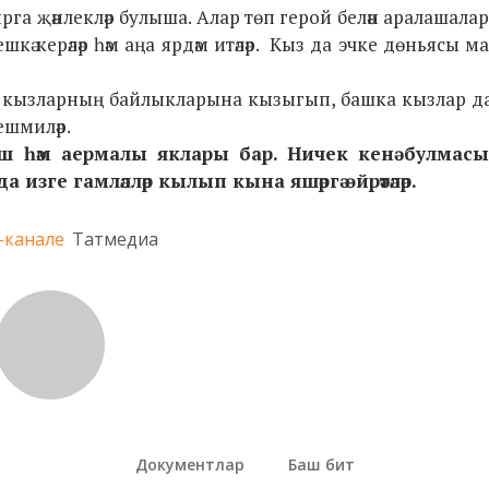
лырга җәнлекләр булыша. Алар төп герой белән аралашалар
кә керәләр һәм аңа ярдәм итәләр. Кыз да эчке дөньясы ма
ги кызларның байлыкларына кызыгып, башка кызлар д
решмиләр.
шаш һәм аермалы яклары бар. Ничек кенә булмасы
зге гамләлләр кылып кына яшәргә өйрәтәләр.
-канале
Татмедиа
Документлар
Баш бит