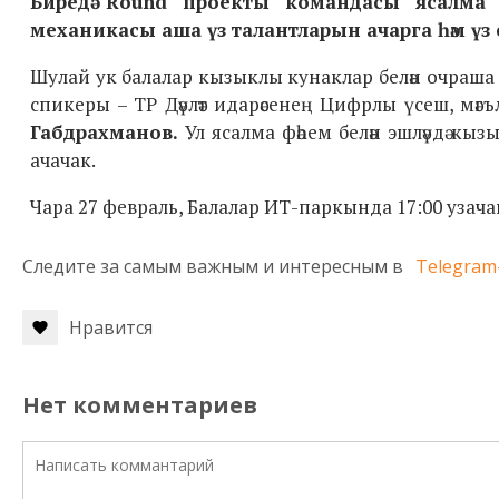
Биредә Round проекты командасы ясалма фәһ
механикасы аша үз талантларын ачарга һәм үз сәлә
Шулай ук балалар кызыклы кунаклар белән очраша һә
спикеры – ТР Дәүләт идарәсенең Цифрлы үсеш, мәг
Габдрахманов.
Ул ясалма фәһем белән эшләүдә кы
ачачак.
Чара 27 февраль, Балалар ИТ-паркында 17:00 узача
Следите за самым важным и интересным в
Telegram
Нравится
Нет комментариев