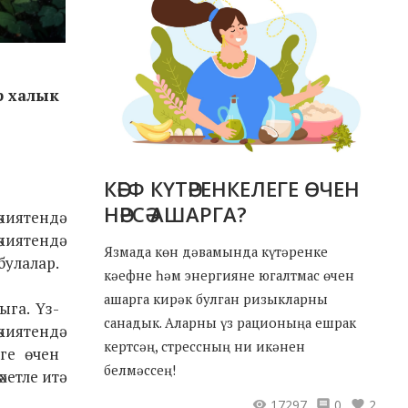
р халык
КӘЕФ КҮТӘРЕНКЕЛЕГЕ ӨЧЕН
НӘРСӘ АШАРГА?
киятендә
киятендә
Язмада көн дәвамында күтәренке
булалар.
кәефне һәм энергияне югалтмас өчен
ашарга кирәк булган ризыкларны
ыга. Үз-
санадык. Аларны үз рационыңа ешрак
киятендә
кертсәң, стрессның ни икәнен
еге өчен
белмәссең!
етле итә
17297
0
2