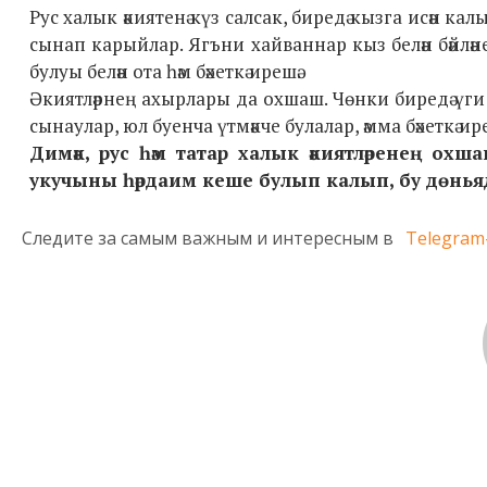
Рус халык әкиятенә күз салсак, биредә кызга исән ка
сынап карыйлар. Ягъни хайваннар кыз белән бәйләнеш
булуы белән ота һәм бәхеткә ирешә.
Әкиятләрнең ахырлары да охшаш. Чөнки биредә ү
сынаулар, юл буенча үтмәкче булалар, әмма бәхеткә и
Димәк, рус һәм татар халык әкиятләренең ох
укучыны һәрдаим кеше булып калып, бу дөньяда и
Следите за самым важным и интересным в
Telegram