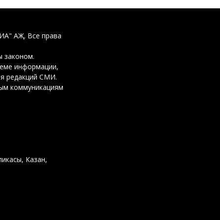
ДИА" АҖ. Все права
 законом.
ъеме информации,
ия редакций СМИ.
вым коммуникациям
ликасы, Казан,