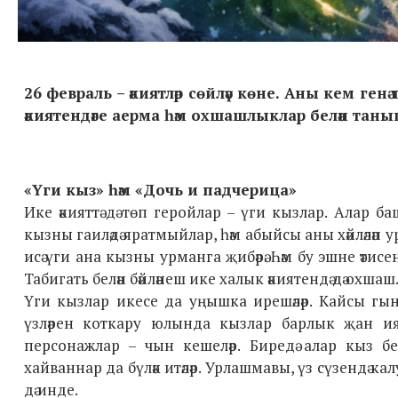
26 февраль – әкиятләр сөйләү көне. Аны кем
генә
т
әкиятендәге аерма һәм охшашлыклар белән тан
«Үги кыз» һәм «Дочь и падчерица»
Ике әкияттә дә төп геройлар – үги кызлар. Алар 
кызны гаиләдә яратмыйлар, һәм абыйсы аны хәйләләп
исә үги ана кызны урманга җибәрә. Һәм бу эшне әти
Табигать белән бәйләнеш ике халык әкиятендә дә охшаш
Үги кызлар икесе да уңышка ирешәләр. Кайсы гы
үзләрен коткару юлында кызлар барлык җан иясенә 
персонажлар – чын кешеләр. Биредә алар кыз белән
хайваннар да бүләк итәләр. Урлашмавы, үз сүзендә к
дә инде.