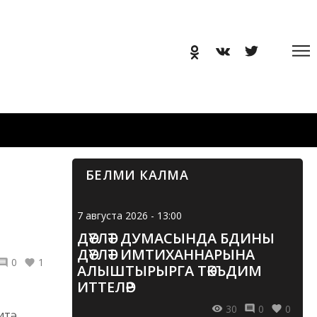
БЕЛМИ КАЛМА
7 августа 2026 - 13:00
ДӘҮЛӘТ ДУМАСЫНДА БДИНЫ
ДӘҮЛӘТ ИМТИХАННАРЫНА
0
1
АЛЫШТЫРЫРГА ТӘКЪДИМ
ИТТЕЛӘР
30
0
0
итә.