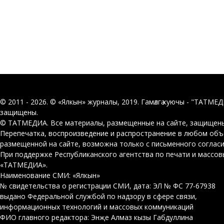
© 2011 - 2026. © «Ялкын» журналы, 2019. Гамәлгә куючы - "ТАТМЕ
защищены.
© ТАТМЕДИА. Все материалы, размещенные на сайте, защищены
Перепечатка, воспроизведение и распространение в любом об
размещенной на сайте, возможна только с письменного соглас
При поддержке Республиканского агентства по печати и массо
«ТАТМЕДИА».
Наименование СМИ: «Ялкын»
№ свидетельства о регистрации СМИ, дата: ЭЛ № ФС 77-67938
выдано Федеральной службой по надзору в сфере связи,
информационных технологий и массовых коммуникаций
ФИО главного редактора: Энҗе Алмаз кызы Габдуллина