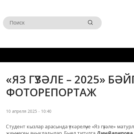
«ЯЗ ГҮЗӘЛЕ – 2025» Б
ФОТОРЕПОРТАЖ
10 апреля 2025 - 10:40
Студент кызлар арасында үткәрелүче «Яз гүзәле» мату
җиңүчесен ачыкладылар. Быел титулга
Динә Зарипова