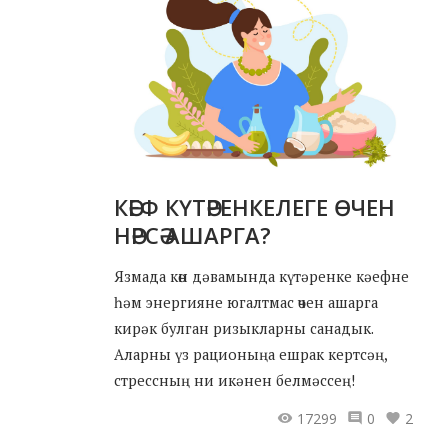
КӘЕФ КҮТӘРЕНКЕЛЕГЕ ӨЧЕН
НӘРСӘ АШАРГА?
Язмада көн дәвамында күтәренке кәефне
һәм энергияне югалтмас өчен ашарга
кирәк булган ризыкларны санадык.
Аларны үз рационыңа ешрак кертсәң,
стрессның ни икәнен белмәссең!
17299
0
2