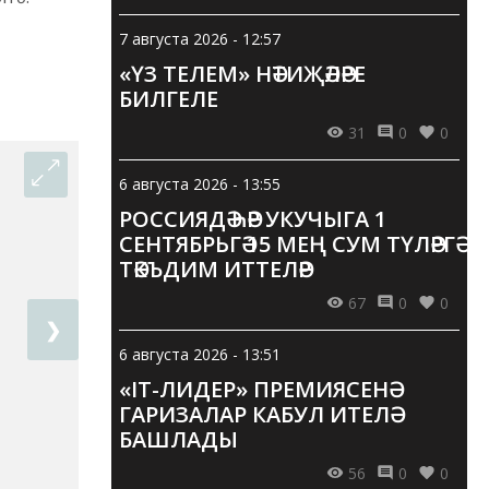
7 августа 2026 - 12:57
«ҮЗ ТЕЛЕМ» НӘТИҖӘЛӘРЕ
БИЛГЕЛЕ
31
0
0
6 августа 2026 - 13:55
РОССИЯДӘ ҺӘР УКУЧЫГА 1
СЕНТЯБРЬГӘ 15 МЕҢ СУМ ТҮЛӘРГӘ
ТӘКЪДИМ ИТТЕЛӘР
67
0
0
❯
6 августа 2026 - 13:51
«IT-ЛИДЕР» ПРЕМИЯСЕНӘ
ГАРИЗАЛАР КАБУЛ ИТЕЛӘ
БАШЛАДЫ
56
0
0