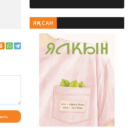
ЯҢА САН
вить