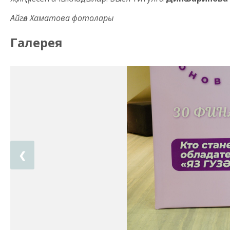
Айгөл Хаматова фотолары
Галерея
❮