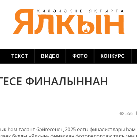
ТЕКСТ
ВИДЕО
ФОТО
КОНКУРС
ӘЙГЕСЕ ФИНАЛЫННАН
556
рлык һәм талант бәйгесенең 2025 елгы финалистлары һәм
лаек булды. «Ялкын» финалдан фоторепортаж тәкъдим 