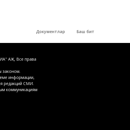
Документлар
Баш бит
ДИА" АҖ. Все права
 законом.
ъеме информации,
ия редакций СМИ.
вым коммуникациям