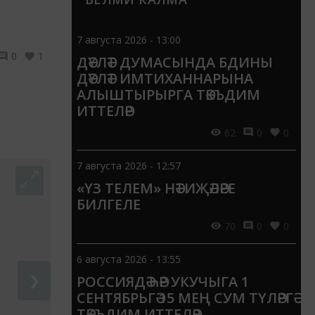
7 августа 2026 - 13:00
0
1
ДӘҮЛӘТ ДУМАСЫНДА БДИНЫ
ДӘҮЛӘТ ИМТИХАННАРЫНА
АЛЫШТЫРЫРГА ТӘКЪДИМ
ИТТЕЛӘР
62
0
0
7 августа 2026 - 12:57
«ҮЗ ТЕЛЕМ» НӘТИҖӘЛӘРЕ
БИЛГЕЛЕ
70
0
0
6 августа 2026 - 13:55
РОССИЯДӘ ҺӘР УКУЧЫГА 1
❯
СЕНТЯБРЬГӘ 15 МЕҢ СУМ ТҮЛӘРГӘ
ТӘКЪДИМ ИТТЕЛӘР