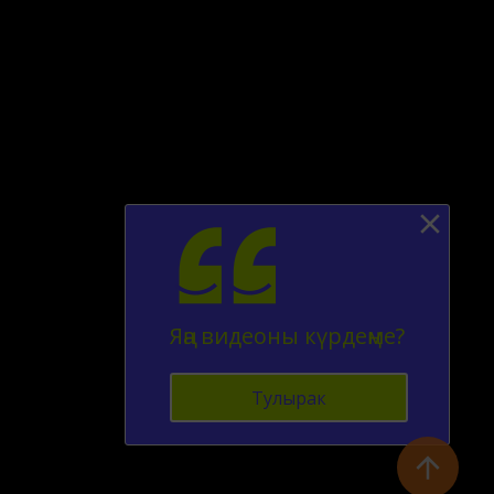
Яңа видеоны күрдеңме?
Тулырак