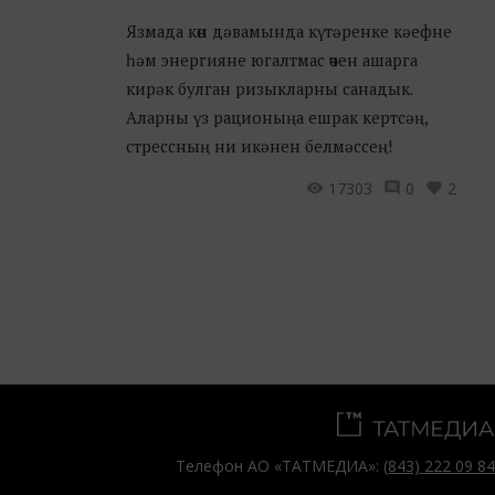
Язмада көн дәвамында күтәренке кәефне
һәм энергияне югалтмас өчен ашарга
кирәк булган ризыкларны санадык.
Аларны үз рационыңа ешрак кертсәң,
стрессның ни икәнен белмәссең!
17303
0
2
Телефон АО «ТАТМЕДИА»:
(843) 222 09 84