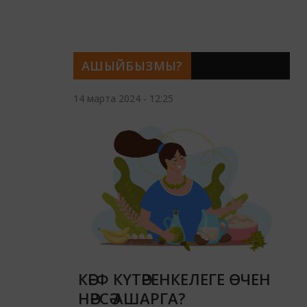
АШЫЙБЫЗМЫ?
14 марта 2024 - 12:25
КӘЕФ КҮТӘРЕНКЕЛЕГЕ ӨЧЕН
НӘРСӘ АШАРГА?