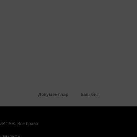
Документлар
Баш бит
ДИА" АҖ. Все права
 законом.