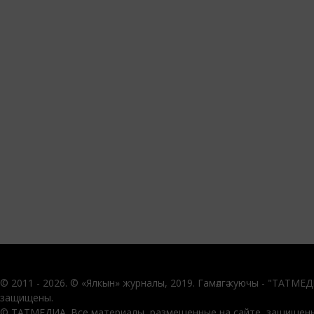
© 2011 - 2026. © «Ялкын» журналы, 2019. Гамәлгә куючы - "ТАТМЕ
защищены.
© ТАТМЕДИА. Все материалы, размещенные на сайте, защищены